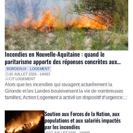
Incendies en Nouvelle-Aquitaine : quand le
paritarisme apporte des réponses concrètes aux
salariés
BORDEAUX
LOGEMENT
30 JUILLET 2026 - 14H33
CIT LOGEMENT
Alors que les incendies qui ravagent actuellement la
Gironde et les Landes bouleversent la vie de nombreuses
familles, Action Logement a activé un dispositif d’urgence
exceptionnel pour accompagner les salariés sinistrés.
Fidèle à sa mission d’utilité sociale, le Groupe mobilise
Soutien aux Forces de la Nation, aux
immédiatement ses équipes afin de proposer un diagnostic
populations et aux salariés impactés
personnalisé, des aides financières pour faire face aux
par les incendies
premières dépenses, […]