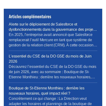
Articles complémentaires
Alerte sur le déploiement de Salesforce et
dysfonctionnements dans la gouvernance des projets
métiers
En 2025, l’entreprise avait annoncé que Salesforce
remplacerait l’outil Mercure en tant que système de
gestion de la relation client (CRM). À cette occasion,
la Direction Pro-PME et la Direction du Système
d’Information (DSI) avaient sollicité chaque métier
L’essentiel du CSE de la DO GSE du mois de Juin
pour élaborer un cahier des charges rigoureux,
2026
destiné à prendre en compte les besoins terrain
Découvrez l’essentiel du CSE de la DO GSE du mois
spécifiques de […]
de juin 2026, avec au sommaire : Boutique de St-
Etienne Monthieu : derrière les nouveaux horaires,
quel impact réel? Rapport Annuel de l’Emploi 2025 :
derrière les chiffres, quelles réalité pour les
Boutique de St-Etienne Monthieu : derrière les
personnels Climatisation l’été, chauffage l’hiver : les
nouveaux horaires, quel impact réel ?
personnels ne doivent plus subir l’impréparation […]
Concrètement ce qui change : La Direction veut
adapter les horaires et plannings de la boutique de