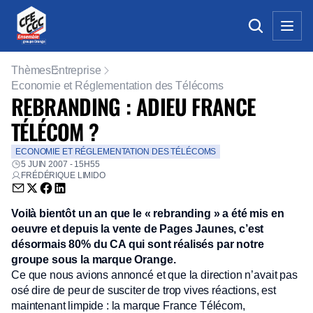
Thèmes
Entreprise
Economie et Réglementation des Télécoms
REBRANDING : ADIEU FRANCE
TÉLÉCOM ?
ECONOMIE ET RÉGLEMENTATION DES TÉLÉCOMS
5 JUIN 2007 - 15H55
FRÉDÉRIQUE LIMIDO
Envoyer par email (nouvelle fenêtre)
Partager sur Twitter (nouvelle fenêtre)
Partager sur Facebook (nouvelle fenêtre)
Partager sur LinkedIn (nouvelle fenêtre)
Voilà bientôt un an que le « rebranding » a été mis en
oeuvre et depuis la vente de Pages Jaunes, c’est
désormais 80% du CA qui sont réalisés par notre
groupe sous la marque Orange.
Ce que nous avions annoncé et que la direction n’avait pas
osé dire de peur de susciter de trop vives réactions, est
maintenant limpide : la marque France Télécom,