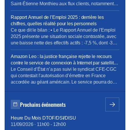
Saint-Étienne Monthieu aux flux clients, notamment le
samedi, journée la plus chargée. Le projet prévoit une
meilleure couverture des ouvertures/fermetures et des
Rapport Annuel de l’Emploi 2025 : derrière les
réunions d’équipe intégrées au planning. Pour la
chiffres, quelles réalité pour les personnels
CFE-CGC Orange, l’essentiel est de garantir que
Ce que dit le bilan : ▪ Le Rapport Annuel de l’Emploi
cette évolution […]
2025 présente une situation sociale contrastée, avec
une baisse nette des effectifs actifs : -7,5 %, dont -373
CDI sur l’année. La Direction met en avant 47
recrutements externes, mais ceux-ci restent très loin
Amazon Leo : la justice française rejette le recours
des 318 sorties définitives, dont une très grande
contre le service de connexion à Internet par satellite
majorité […]
– La Tribune
Le Conseil d’État n’a pas suivi le syndicat CFE-CGC
qui contestait l’autorisation d’émettre en France
accordée au géant américain. Le service pourra donc
être lancé d’ici la fin de l’année dans notre pays.
[…]La CFE-CGC avait déposé un recours au mois de
novembre 2025, requérant l’annulation de la décision
Prochains événements
de l’Arcep « pour défaut de mise en […]
Heure Du Mois DTOF/DSI/DISU
11/09/2026
·
11h00
-
12h00