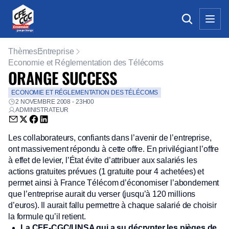
Thèmes
Entreprise
Economie et Réglementation des Télécoms
ORANGE SUCCESS
ECONOMIE ET RÉGLEMENTATION DES TÉLÉCOMS
2 NOVEMBRE 2008 - 23H00
ADMINISTRATEUR
Envoyer par email (nouvelle fenêtre)
Partager sur Twitter (nouvelle fenêtre)
Partager sur Facebook (nouvelle fenêtre)
Partager sur LinkedIn (nouvelle fenêtre)
Les collaborateurs, confiants dans l’avenir de l’entreprise,
ont massivement répondu à cette offre. En privilégiant l’offre
à effet de levier, l’État évite d’attribuer aux salariés les
actions gratuites prévues (1 gratuite pour 4 achetées) et
permet ainsi à France Télécom d’économiser l’abondement
que l’entreprise aurait du verser (jusqu’à 120 millions
d’euros). Il aurait fallu permettre à chaque salarié de choisir
la formule qu’il retient.
La CFE-CGC/UNSA qui a su décrypter les pièges de