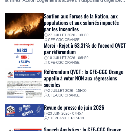
familles, Action Logement a activé un dispositif d’urgence
exceptionnel pour accompagner les salariés sinistrés.
Fidèle à sa mission d’utilité sociale, le Groupe mobilise
Soutien aux Forces de la Nation, aux
immédiatement ses équipes afin de proposer un diagnostic
populations et aux salariés impactés
personnalisé, des aides financières pour faire face aux
par les incendies
premières dépenses, […]
27 JUILLET 2026 - 16H30
CFE-CGC ORANGE
Merci : Rejet à 63,31% de l’accord QVCT
par référendum
10 JUILLET 2026 - 06H39
CFE-CGC ORANGE
Référendum QVCT : la CFE-CGC Orange
appelle à voter NON aux régressions
sociales
2 JUILLET 2026 - 15H00
CFE-CGC ORANGE
Revue de presse de juin 2026
23 JUIN 2026 - 07H57
STÉPHANIE CRESPIN
Speech Analytics : la CFE-CGC Orange