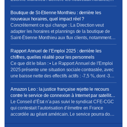
quel impact réel? Rapport Annuel de l’Emploi 2025 :
derrière les chiffres, quelles réalité pour les
Boutique de St-Etienne Monthieu : derrière les
personnels Climatisation l’été, chauffage l’hiver : les
nouveaux horaires, quel impact réel ?
personnels ne doivent plus subir l’impréparation […]
Concrètement ce qui change : La Direction veut
adapter les horaires et plannings de la boutique de
Saint-Étienne Monthieu aux flux clients, notamment le
samedi, journée la plus chargée. Le projet prévoit une
meilleure couverture des ouvertures/fermetures et des
Rapport Annuel de l’Emploi 2025 : derrière les
réunions d’équipe intégrées au planning. Pour la
chiffres, quelles réalité pour les personnels
CFE-CGC Orange, l’essentiel est de garantir que
Ce que dit le bilan : ▪ Le Rapport Annuel de l’Emploi
cette évolution […]
2025 présente une situation sociale contrastée, avec
une baisse nette des effectifs actifs : -7,5 %, dont -373
CDI sur l’année. La Direction met en avant 47
recrutements externes, mais ceux-ci restent très loin
Amazon Leo : la justice française rejette le recours
des 318 sorties définitives, dont une très grande
contre le service de connexion à Internet par satellite
majorité […]
– La Tribune
Le Conseil d’État n’a pas suivi le syndicat CFE-CGC
qui contestait l’autorisation d’émettre en France
accordée au géant américain. Le service pourra donc
être lancé d’ici la fin de l’année dans notre pays.
[…]La CFE-CGC avait déposé un recours au mois de