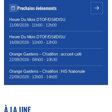
novembre 2025, requérant l’annulation de la décision
Prochains événements
de l’Arcep « pour défaut de mise en […]
Heure Du Mois DTOF/DSI/DISU
11/09/2026
·
11h00
-
12h00
Heure Du Mois DTOF/DSI/DISU
16/09/2026
·
11h00
-
12h00
Orange Gardens – Chatillon : accueil café
22/09/2026
·
08h00
-
10h30
Orange Gardens – Chatillon : HIS Nationale
22/09/2026
·
13h00
-
14h00
À LA UNE