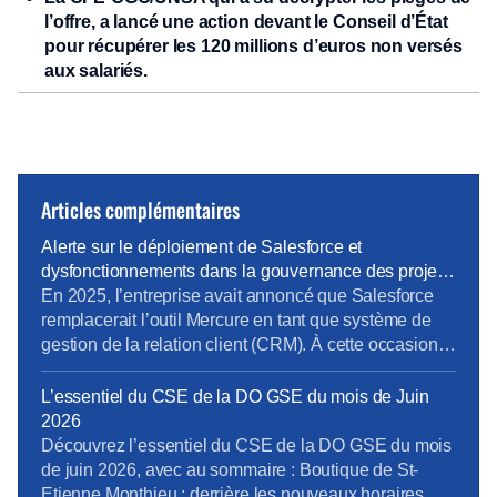
l’offre, a lancé une action devant le Conseil d’État
pour récupérer les 120 millions d’euros non versés
aux salariés.
Articles complémentaires
Alerte sur le déploiement de Salesforce et
dysfonctionnements dans la gouvernance des projets
métiers
En 2025, l’entreprise avait annoncé que Salesforce
remplacerait l’outil Mercure en tant que système de
gestion de la relation client (CRM). À cette occasion,
la Direction Pro-PME et la Direction du Système
d’Information (DSI) avaient sollicité chaque métier
L’essentiel du CSE de la DO GSE du mois de Juin
pour élaborer un cahier des charges rigoureux,
2026
destiné à prendre en compte les besoins terrain
Découvrez l’essentiel du CSE de la DO GSE du mois
spécifiques de […]
de juin 2026, avec au sommaire : Boutique de St-
Etienne Monthieu : derrière les nouveaux horaires,