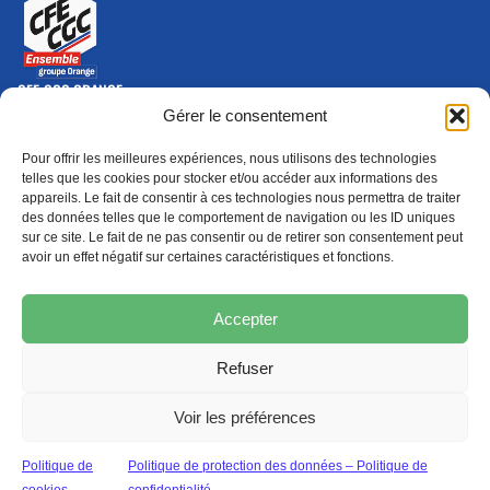
CFE-CGC ORANGE
10-12 rue Saint Amand, 75015 Paris Cedex 15
Gérer le consentement
(nouvelle fenêtre)
Nous contacter
Pour offrir les meilleures expériences, nous utilisons des technologies
01 46 79 28 74
telles que les cookies pour stocker et/ou accéder aux informations des
appareils. Le fait de consentir à ces technologies nous permettra de traiter
S'ABONNER
ADHÉRER
des données telles que le comportement de navigation ou les ID uniques
(NOUVELLE FENÊTRE)
sur ce site. Le fait de ne pas consentir ou de retirer son consentement peut
avoir un effet négatif sur certaines caractéristiques et fonctions.
Épargne
Formation
(nouvelle fenêtre)
(nouvelle fenêtre)
Accepter
Refuser
MENTIONS LÉGALES
PROTECTION DES DONNÉES
POLITIQUE DE COOKIES
Voir les préférences
© 2026 CFE-CGC Orange
Politique de
Politique de protection des données – Politique de