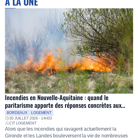
À LA UNE
Incendies en Nouvelle-Aquitaine : quand le
paritarisme apporte des réponses concrètes aux
salariés
BORDEAUX
LOGEMENT
30 JUILLET 2026 - 14H33
CIT LOGEMENT
Alors que les incendies qui ravagent actuellement la
Gironde et les Landes bouleversent la vie de nombreuses