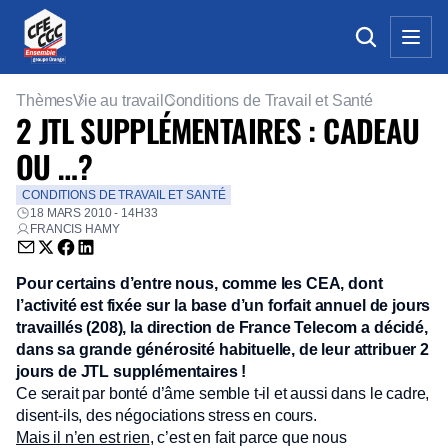
Thèmes
Vie au travail
Conditions de Travail et Santé
2 JTL SUPPLÉMENTAIRES : CADEAU
OU …?
CONDITIONS DE TRAVAIL ET SANTÉ
18 MARS 2010 - 14H33
FRANCIS HAMY
Envoyer par email (nouvelle fenêtre)
Partager sur Twitter (nouvelle fenêtre)
Partager sur Facebook (nouvelle fenêtre)
Partager sur LinkedIn (nouvelle fenêtre)
Pour certains d’entre nous, comme les CEA, dont
l’activité est fixée sur la base d’un forfait annuel de jours
travaillés (208), la direction de France Telecom a décidé,
dans sa grande générosité habituelle, de leur attribuer 2
jours de JTL supplémentaires !
Ce serait par bonté d’âme semble t-il et aussi dans le cadre,
disent-ils, des négociations stress en cours.
Mais il n’en est rien
, c’est en fait parce que nous