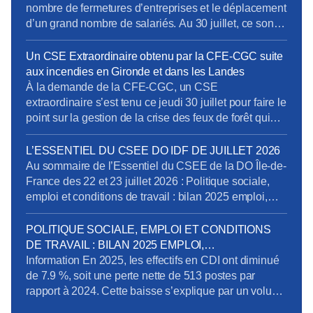
spécifiques de […]
nombre de fermetures d’entreprises et le déplacement
d’un grand nombre de salariés. Au 30 juillet, ce sont
près de 19500 établissements et près de 61 500
salariés qui étaient concernés. Pour limiter les
Un CSE Extraordinaire obtenu par la CFE-CGC suite
impacts de cette crise sur l’emploi et sur les
aux incendies en Gironde et dans les Landes
entreprises, l’activité partielle peut-être […]
À la demande de la CFE-CGC, un CSE
extraordinaire s’est tenu ce jeudi 30 juillet pour faire le
point sur la gestion de la crise des feux de forêt qui
touchent la Gironde et les Landes. Plus de 1 100
salariés de la DO Grand Sud-Ouest sont concernés.
L’ESSENTIEL DU CSEE DO IDF DE JUILLET 2026
Voici ce qu’il faut retenir des échanges, […]
Au sommaire de l’Essentiel du CSEE de la DO Île-de-
France des 22 et 23 juillet 2026 : Politique sociale,
emploi et conditions de travail : bilan 2025 emploi,
perspectives et compétences Pôle Obligations
Légales de Paris : dénonciation d’usage et mise en
POLITIQUE SOCIALE, EMPLOI ET CONDITIONS
conformité des déclarations des heures et périodes
DE TRAVAIL : BILAN 2025 EMPLOI,
d’astreinte Recrutement d’un préventeur au sein […]
PERSPECTIVES ET COMPÉTENCES
Information En 2025, les effectifs en CDI ont diminué
de 7.9 %, soit une perte nette de 513 postes par
rapport à 2024. Cette baisse s’explique par un volume
important de départs de l’entreprise (392 au total, dont