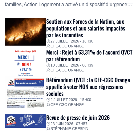
familles, Action Logement a activé un dispositif d’urgence
exceptionnel pour accompagner les salariés sinistrés.
Fidèle à sa mission d’utilité sociale, le Groupe mobilise
Soutien aux Forces de la Nation, aux
immédiatement ses équipes afin de proposer un diagnostic
populations et aux salariés impactés
personnalisé, des aides financières pour faire face aux
par les incendies
premières dépenses, […]
27 JUILLET 2026 - 16H30
CFE-CGC ORANGE
Merci : Rejet à 63,31% de l’accord QVCT
par référendum
10 JUILLET 2026 - 06H39
CFE-CGC ORANGE
Référendum QVCT : la CFE-CGC Orange
appelle à voter NON aux régressions
sociales
2 JUILLET 2026 - 15H00
CFE-CGC ORANGE
Revue de presse de juin 2026
23 JUIN 2026 - 07H57
STÉPHANIE CRESPIN