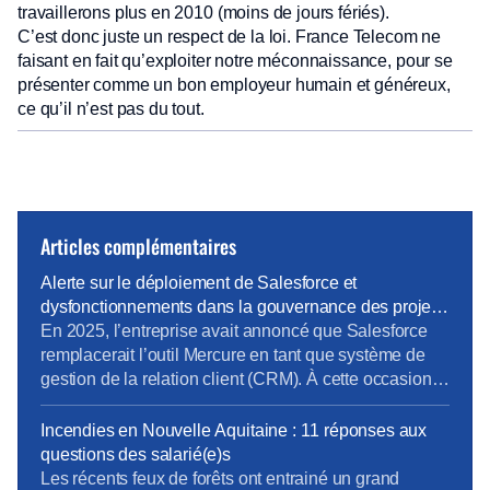
travaillerons plus en 2010 (moins de jours fériés).
C’est donc juste un respect de la loi. France Telecom ne
faisant en fait qu’exploiter notre méconnaissance, pour se
présenter comme un bon employeur humain et généreux,
ce qu’il n’est pas du tout.
Articles complémentaires
Alerte sur le déploiement de Salesforce et
dysfonctionnements dans la gouvernance des projets
métiers
En 2025, l’entreprise avait annoncé que Salesforce
remplacerait l’outil Mercure en tant que système de
gestion de la relation client (CRM). À cette occasion,
la Direction Pro-PME et la Direction du Système
d’Information (DSI) avaient sollicité chaque métier
Incendies en Nouvelle Aquitaine : 11 réponses aux
pour élaborer un cahier des charges rigoureux,
questions des salarié(e)s
destiné à prendre en compte les besoins terrain
Les récents feux de forêts ont entrainé un grand