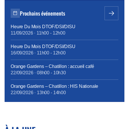
348 départs à la retraite) qui ne sont pas remplacés.
On observe par ailleurs un net ralentissement […]
Prochains événements
Heure Du Mois DTOF/DSI/DISU
11/09/2026
·
11h00
-
12h00
Heure Du Mois DTOF/DSI/DISU
16/09/2026
·
11h00
-
12h00
Orange Gardens – Chatillon : accueil café
22/09/2026
·
08h00
-
10h30
Orange Gardens – Chatillon : HIS Nationale
22/09/2026
·
13h00
-
14h00