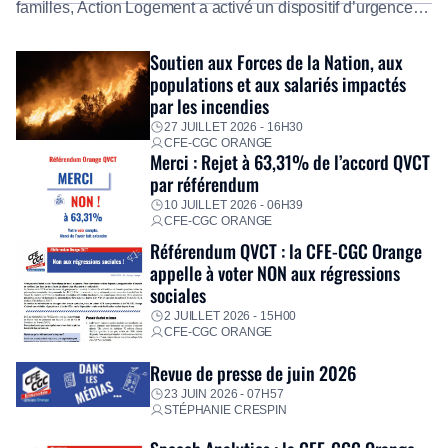
familles, Action Logement a activé un dispositif d’urgence
exceptionnel pour accompagner les salariés sinistrés.
Fidèle à sa mission d’utilité sociale, le Groupe mobilise
Soutien aux Forces de la Nation, aux
immédiatement ses équipes afin de proposer un diagnostic
populations et aux salariés impactés
personnalisé, des aides financières pour faire face aux
par les incendies
premières dépenses, […]
27 JUILLET 2026 - 16H30
CFE-CGC ORANGE
Merci : Rejet à 63,31% de l’accord QVCT
par référendum
10 JUILLET 2026 - 06H39
CFE-CGC ORANGE
Référendum QVCT : la CFE-CGC Orange
appelle à voter NON aux régressions
sociales
2 JUILLET 2026 - 15H00
CFE-CGC ORANGE
Revue de presse de juin 2026
23 JUIN 2026 - 07H57
STÉPHANIE CRESPIN