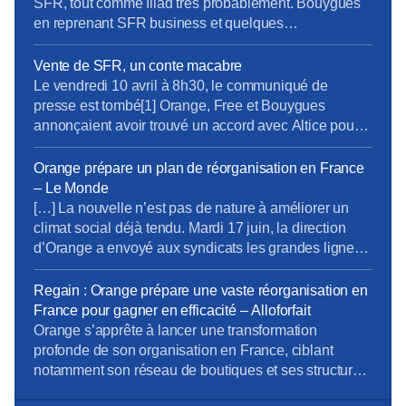
SFR, tout comme Iliad très probablement. Bouygues
en reprenant SFR business et quelques
infrastructures devrait reprendre une toute petite partie
des personnels, mais à quelles conditions ? Dans
Vente de SFR, un conte macabre
aucune des quatre sociétés les représentants des
Le vendredi 10 avril à 8h30, le communiqué de
personnels n’ont été informés et consultés, aucune
presse est tombé[1] Orange, Free et Bouygues
discussion n’a été ouverte sur […]
annonçaient avoir trouvé un accord avec Altice pour
le rachat de SFR. Les clients B2B sont pour
Bouygues ainsi que le réseau mobile qu’il avait en
Orange prépare un plan de réorganisation en France
partage avec SFR (zone non dense), le B2C et les
– Le Monde
fréquences seront partagées […]
[…] La nouvelle n’est pas de nature à améliorer un
climat social déjà tendu. Mardi 17 juin, la direction
d’Orange a envoyé aux syndicats les grandes lignes
d’un chantier visant à réviser, de manière significative,
l’organisation de l’opérateur en France. […] Le
Regain : Orange prépare une vaste réorganisation en
nouveau projet de réorganisation, lui, concerne 12
France pour gagner en efficacité – Alloforfait
des 17 directions d’Orange dans l’Hexagone, où le
Orange s’apprête à lancer une transformation
[…]
profonde de son organisation en France, ciblant
notamment son réseau de boutiques et ses structures
internes. Dans un contexte de pression sur la