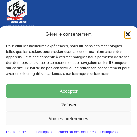
CFE-CGC ORANGE
10-12 rue Saint Amand, 75015 Paris Cedex 15
Gérer le consentement
(nouvelle fenêtre)
Nous contacter
Pour offrir les meilleures expériences, nous utilisons des technologies
01 46 79 28 74
telles que les cookies pour stocker et/ou accéder aux informations des
appareils. Le fait de consentir à ces technologies nous permettra de traiter
S'ABONNER
ADHÉRER
des données telles que le comportement de navigation ou les ID uniques
(NOUVELLE FENÊTRE)
sur ce site. Le fait de ne pas consentir ou de retirer son consentement peut
avoir un effet négatif sur certaines caractéristiques et fonctions.
Épargne
Formation
(nouvelle fenêtre)
(nouvelle fenêtre)
Accepter
Refuser
MENTIONS LÉGALES
PROTECTION DES DONNÉES
POLITIQUE DE COOKIES
Voir les préférences
© 2026 CFE-CGC Orange
Politique de
Politique de protection des données – Politique de