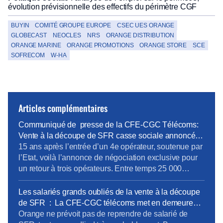
évolution prévisionnelle des effectifs du périmètre CGF
BUYIN
COMITÉ GROUPE EUROPE
CSEC UES ORANGE
GLOBECAST
NEOCLES
NRS
ORANGE DISTRIBUTION
ORANGE MARINE
ORANGE PROMOTIONS
ORANGE STORE
SCE
SOFRECOM
W-HA
Articles complémentaires
Communiqué de presse de la CFE-CGC Télécoms:
Vente à la découpe de SFR casse sociale annoncée
faute d’une ARCEP et d’un Etat responsables.
15 ans après l’entrée d’un 4e opérateur, soutenue par
l’Etat, voilà l’annonce de négociation exclusive pour
un retour à trois opérateurs. Entre temps 25 000
emplois ont été délocalisés, 700 millions ont été
perdu pour notre économie. Le communiqué de
Les salariés grands oubliés de la vente à la découpe
presse
de SFR : La CFE-CGC télécoms met en demeure
les 4 opérateurs
Orange ne prévoit pas de reprendre de salarié de