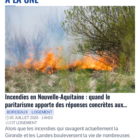
Incendies en Nouvelle-Aquitaine : quand le
paritarisme apporte des réponses concrètes aux
salariés
BORDEAUX
LOGEMENT
30 JUILLET 2026 - 14H33
CIT LOGEMENT
Alors que les incendies qui ravagent actuellement la
Gironde et les Landes bouleversent la vie de nombreuses