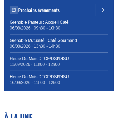
rentabilité et d’objectif d’optimisation, l’opérateur mise
sur des gains d’efficacité substantiels, mais cette
Prochains événements
stratégie suscite également des inquiétudes sociales
et syndicales fortes. […] Ce projet ne […]
Grenoble Pasteur : Accueil Café
06/08/2026
·
09h30
-
10h30
Grenoble Mutualité : Café Gourmand
06/08/2026
·
13h30
-
14h30
Heure Du Mois DTOF/DSI/DISU
11/09/2026
·
11h00
-
12h00
Heure Du Mois DTOF/DSI/DISU
16/09/2026
·
11h00
-
12h00
À LA UNE