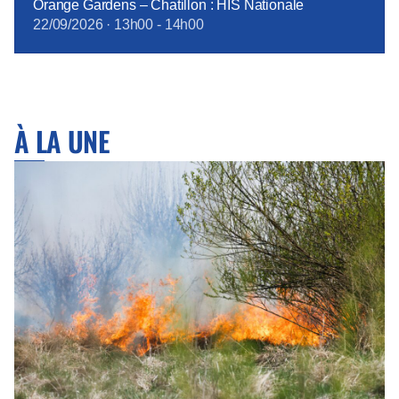
Orange Gardens – Chatillon : HIS Nationale
22/09/2026
·
13h00
-
14h00
À LA UNE