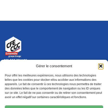
CFE-CGC ORANGE
10-12 rue Saint Amand, 75015 Paris Cedex 15
Gérer le consentement
(nouvelle fenêtre)
Nous contacter
Pour offrir les meilleures expériences, nous utilisons des technologies
01 46 79 28 74
telles que les cookies pour stocker et/ou accéder aux informations des
appareils. Le fait de consentir à ces technologies nous permettra de traiter
S'ABONNER
ADHÉRER
des données telles que le comportement de navigation ou les ID uniques
(NOUVELLE FENÊTRE)
sur ce site. Le fait de ne pas consentir ou de retirer son consentement peut
avoir un effet négatif sur certaines caractéristiques et fonctions.
Épargne
Formation
(nouvelle fenêtre)
(nouvelle fenêtre)