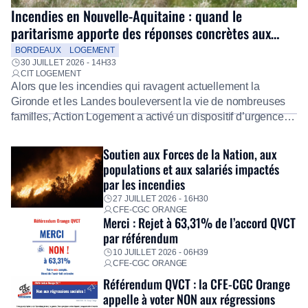
Incendies en Nouvelle-Aquitaine : quand le
paritarisme apporte des réponses concrètes aux
salariés
BORDEAUX
LOGEMENT
30 JUILLET 2026 - 14H33
CIT LOGEMENT
Alors que les incendies qui ravagent actuellement la
Gironde et les Landes bouleversent la vie de nombreuses
familles, Action Logement a activé un dispositif d’urgence
exceptionnel pour accompagner les salariés sinistrés.
Fidèle à sa mission d’utilité sociale, le Groupe mobilise
Soutien aux Forces de la Nation, aux
immédiatement ses équipes afin de proposer un diagnostic
populations et aux salariés impactés
personnalisé, des aides financières pour faire face aux
par les incendies
premières dépenses, […]
27 JUILLET 2026 - 16H30
CFE-CGC ORANGE
Merci : Rejet à 63,31% de l’accord QVCT
par référendum
10 JUILLET 2026 - 06H39
CFE-CGC ORANGE
Référendum QVCT : la CFE-CGC Orange
appelle à voter NON aux régressions