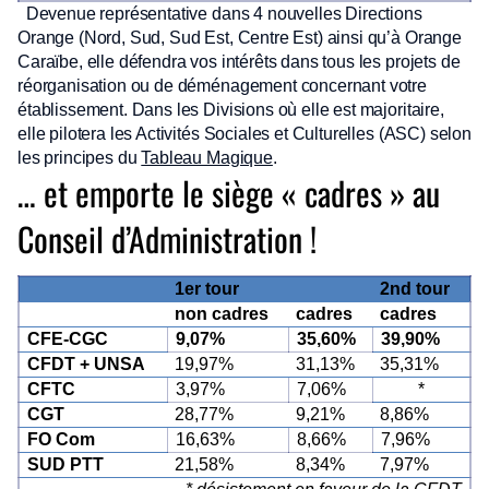
Devenue représentative dans 4 nouvelles Directions
Orange (Nord, Sud, Sud Est, Centre Est) ainsi qu’à Orange
Caraïbe, elle défendra vos intérêts dans tous les projets de
réorganisation ou de déménagement concernant votre
établissement. Dans les Divisions où elle est majoritaire,
elle pilotera les Activités Sociales et Culturelles (ASC) selon
les principes du
Tableau Magique
.
… et emporte le siège « cadres » au
Conseil d’Administration !
1er tour
2nd tour
non cadres
cadres
cadres
CFE-CGC
9,07%
35,60%
39,90%
CFDT + UNSA
19,97%
31,13%
35,31%
CFTC
3,97%
7,06%
*
CGT
28,77%
9,21%
8,86%
FO Com
16,63%
8,66%
7,96%
SUD PTT
21,58%
8,34%
7,97%