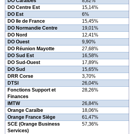
DO Caraïbes
8,82%
DO Centre Est
15,14%
DO Est
6%
DO Ile de France
15,45%
DO Normandie Centre
19,01%
DO Nord
12,41%
DO Ouest
9,90%
DO Réunion Mayotte
27,68%
DO Sud Est
16,58%
DO Sud-Ouest
17,89%
DO Sud
15,65%
DRR Corse
3,70%
DTSI
26,04%
Fonctions Support et
28,26%
Finances
IMTW
26,84%
Orange Caraïbe
18,06%
Orange France Siège
61,47%
SCE (Orange Business
57,36%
Services)