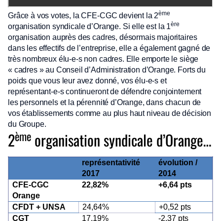
ème
Grâce à vos votes, la CFE-CGC devient la 2
ère
organisation syndicale d’Orange. Si elle est la 1
organisation auprès des cadres, désormais majoritaires
dans les effectifs de l’entreprise, elle a également gagné de
très nombreux élu-e-s non cadres. Elle emporte le siège
« cadres » au Conseil d’Administration d’Orange. Forts du
poids que vous leur avez donné, vos élu-e-s et
représentant-e-s continueront de défendre conjointement
les personnels et la pérennité d’Orange, dans chacun de
vos établissements comme au plus haut niveau de décision
du Groupe.
ème
2
organisation syndicale d’Orange…
représentativité
évolution /
2017
2014
CFE-CGC
22,82%
+6,64 pts
Orange
CFDT + UNSA
24,64%
+0,52 pts
CGT
17,19%
-2,37 pts