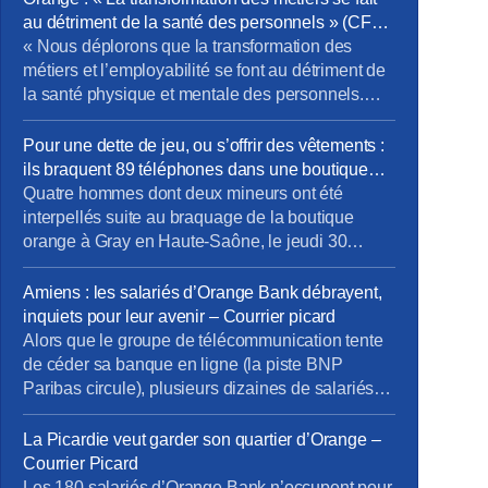
au détriment de la santé des personnels » (CFE-
CGC) – News tank RH Management
« Nous déplorons que la transformation des
métiers et l’employabilité se font au détriment de
la santé physique et mentale des personnels.
Même si 81 % des formations portent sur les
compétences métier, force est de constater que
Pour une dette de jeu, ou s’offrir des vêtements :
notre bassin d’emploi est “pauvre” en
ils braquent 89 téléphones dans une boutique
opportunités d’évolution vers les métiers de l’IA,
Orange – France 3 région
Quatre hommes dont deux mineurs ont été
de la data, du cloud et […]
interpellés suite au braquage de la boutique
orange à Gray en Haute-Saône, le jeudi 30
janvier 2025. C’est le second braquage subi par
ce magasin. Deux des malfrats viennent d’être
Amiens : les salariés d’Orange Bank débrayent,
condamnés. Des hommes cagoulés. La scène
inquiets pour leur avenir – Courrier picard
dure quelques minutes à peine. Jeudi 30 janvier
Alors que le groupe de télécommunication tente
vers 10h, quatre individus […]
de céder sa banque en ligne (la piste BNP
Paribas circule), plusieurs dizaines de salariés
amiénois d’Orange Bank ont cessé le travail,
mardi 27 juin 2023, en fin de matinée. […]Mardi
La Picardie veut garder son quartier d’Orange –
27 juin, plusieurs dizaines de salariés, inquiets
Courrier Picard
du devenir de l’entreprise et du manque
Les 180 salariés d’Orange Bank n’occupent pour