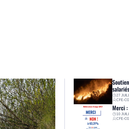
Soutien
salarié
27 JUIL
CFE-C
Merci :
10 JUIL
CFE-C