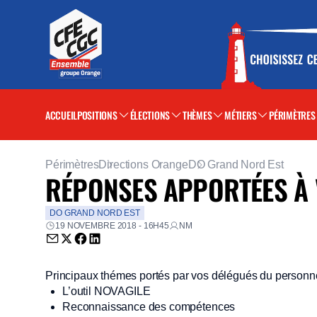
ACCUEIL
POSITIONS
ÉLECTIONS
THÈMES
MÉTIERS
PÉRIMÈTRES
Périmètres
Directions Orange
DO Grand Nord Est
RÉPONSES APPORTÉES À 
DO GRAND NORD EST
19 NOVEMBRE 2018 - 16H45
NM
Envoyer par email (nouvelle fenêtre)
Partager sur Twitter (nouvelle fenêtre)
Partager sur Facebook (nouvelle fenêtre)
Partager sur LinkedIn (nouvelle fenêtre)
Principaux thémes portés par vos délégués du personn
L’outil NOVAGILE
Reconnaissance des compétences