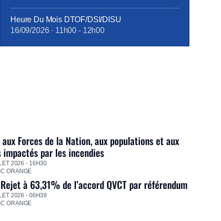
Heure Du Mois DTOF/DSI/DISU
16/09/2026
·
11h00
-
12h00
 aux Forces de la Nation, aux populations et aux
s impactés par les incendies
LET 2026 - 16H30
GC ORANGE
 Rejet à 63,31% de l’accord QVCT par référendum
LET 2026 - 06H39
GC ORANGE