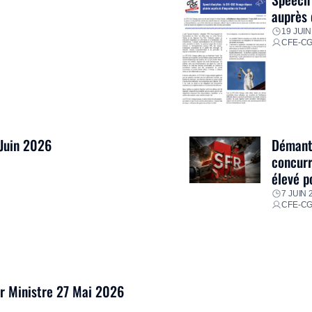
auprès 
19 JUIN
CFE-C
 Juin 2026
Démantè
concurr
élevé p
7 JUIN 
CFE-C
er Ministre 27 Mai 2026