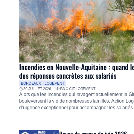
Incendies en Nouvelle-Aquitaine : quand l
des réponses concrètes aux salariés
BORDEAUX
LOGEMENT
30 JUILLET 2026 - 14H33
CIT LOGEMENT
Alors que les incendies qui ravagent actuellement la G
bouleversent la vie de nombreuses familles, Action Loge
d’urgence exceptionnel pour accompagner les salariés s
mission d’utilité sociale, le Groupe mobilise immédiate
proposer un diagnostic personnalisé, des aides financiè
premières dépenses, […]
Revue de presse de juin 2026