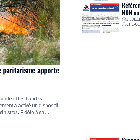
Référen
NON aux
2 JUILL
CFE-C
e paritarisme apporte
ironde et les Landes
ment a activé un dispositif
inistrés. Fidèle à sa
ment ses équipes afin de
res pour faire face aux
Speech 