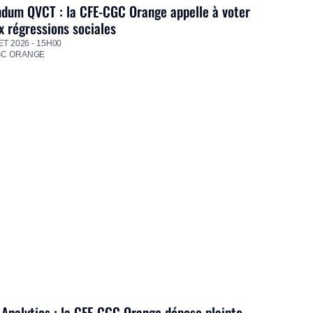
dum QVCT : la CFE-CGC Orange appelle à voter
 régressions sociales
ET 2026 - 15H00
GC ORANGE
Analytics : la CFE-CGC Orange dépose plainte