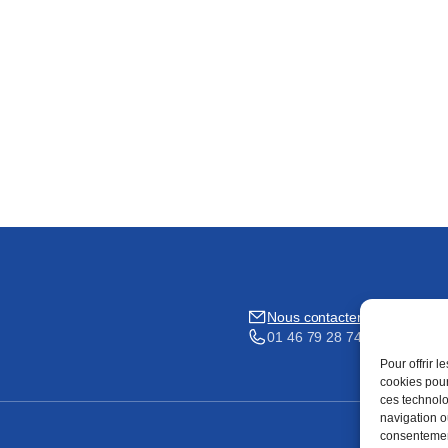
Nous contacter
01 46 79 28 74
Pour offrir 
cookies pour
ces technolo
navigation ou
consentement