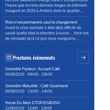
d’informations concernant leur […]
l’heure que les trois derniers étages du bâtiment
inauguré en 2020 à Amiens dans le quartier
Gare-La-Vallée. Sébastien Crozier, président
national du syndicat CFE-CGC d’Orange, était ce
Rien n’est permanent, sauf le changement
jeudi de passage à Amiens pour rencontrer les
Avant la crise sanitaire il était déjà difficile de
salariés et évoquer quelques dossiers locaux.
savoir quelle était la direction à suivre… force est
Alors que les services et les effectifs […]
de constater qu’à ce jour nous naviguons
toujours à vue… dans une mer agitée ! Modèle
de Vente pas si modèle ! Penser le changement
plutôt que de changer le pansement ! Envie d’en
Prochains événements
savoir davantage ? […]
Grenoble Pasteur : Accueil Café
06/08/2026
·
09h30
-
10h30
Grenoble Mutualité : Café Gourmand
06/08/2026
·
13h30
-
14h30
Heure Du Mois DTOF/DSI/DISU
11/09/2026
·
11h00
-
12h00