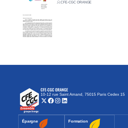
CFE-CGC ORANGE
CFE-CGC ORANGE
10-12 rue Saint Amand, 75015 Paris Cedex 15
(nouvelle fenêtre)
Épargne
Formation
(nouvelle fenêtre)
(nouvelle fenêtre)