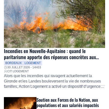
Incendies en Nouvelle-Aquitaine : quand le
paritarisme apporte des réponses concrètes aux
salariés
BORDEAUX
LOGEMENT
30 JUILLET 2026 - 14H33
CIT LOGEMENT
Alors que les incendies qui ravagent actuellement la
Gironde et les Landes bouleversent la vie de nombreuses
familles, Action Logement a activé un dispositif d’urgence
exceptionnel pour accompagner les salariés sinistrés.
Fidèle à sa mission d’utilité sociale, le Groupe mobilise
Soutien aux Forces de la Nation, aux
immédiatement ses équipes afin de proposer un diagnostic
populations et aux salariés impactés
personnalisé, des aides financières pour faire face aux