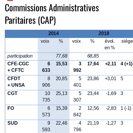
Commissions Administratives
Paritaires (CAP)
2014
2018
voix
%
voix
%
évol.
siège
en %
participation
77,68
68,85
CFE-CGC
6
15,53
3
17,64
+2,11
4 (+1)
+ CFTC
633
992
CFDT
8
20,85
5
23,86
+3,01
5
+ UNSA
906
401
CGT
10
25,13
5
23,44
-1,69
3
735
307
FO
6
15,39
2
12,56
-2,83
1 (-1)
573
842
SUD
9
22,46
4
21,19
-1,27
3
593
796