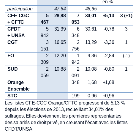
en %
participation
47,64
46,65
CFE-CGC
5
28,88
7
34,01
+5,13
3 (+1)
+ CFTC
467
053
CFDT
5
31,39
6
30,61
-0,78
3
+ UNSA
942
348
CGT
3
16,65
2
13,29
-3,36
1
151
756
FO
2
12,20
1
9,36
-2,84
(-1)
309
942
SUD
2
10,88
2
10,08
-0,80
1
059
091
Orange
348
1,68
+1,68
Ensemble
STC
199
0,96
+0,96
Les listes CFE-CGC Orange/CFTC progressent de 5,13 %
depuis les élections de 2013, recueillant 34,01% des
suffrages. Elles deviennent les premières représentantes
des salariés de droit privé, en creusant l’écart avec les listes
CFDT/UNSA.