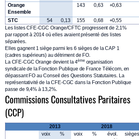
Orange
143
0,63
+0,63
Ensemble
STC
54
0,13
155
0,68
+0,55
Les listes CFE-CGC Orange/CFTC progressent de 2,1%
par rapport à 2014 où elles avaient présenté des listes
séparées.
Elles gagnent 1 siège parmi les 6 sièges de la CAP 1
(cadres supérieurs) au détriment de FO.
ème
La CFE-CGC Orange devient la 4
organisation
syndicale de la Fonction Publique de France Télécom, en
dépassant FO au Conseil des Questions Statutaires. La
représentativité de la CFE-CGC dans la Fonction Publique
passe de 9,4% à 13,2%.
Commissions Consultatives Paritaires
(CCP)
2013
2018
voix
%
voix
%
évol.
siège