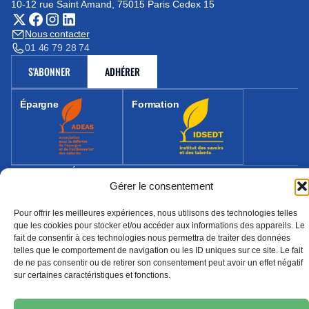
10-12 rue Saint Amand, 75015 Paris Cedex 15
(nouvelle fenêtre)
Nous contacter
01 46 79 28 74
S'ABONNER
ADHÉRER
(NOUVELLE FENÊTRE)
Épargne
Formation
(nouvelle fenêtre)
(nouvelle fenêtre)
MENTIONS LÉGALES
PROTECTION DES DONNÉES
Gérer le consentement
POLITIQUE DE COOKIES
© 2026 CFE-CGC Orange
Pour offrir les meilleures expériences, nous utilisons des technologies telles
que les cookies pour stocker et/ou accéder aux informations des appareils. Le
fait de consentir à ces technologies nous permettra de traiter des données
telles que le comportement de navigation ou les ID uniques sur ce site. Le fait
de ne pas consentir ou de retirer son consentement peut avoir un effet négatif
sur certaines caractéristiques et fonctions.