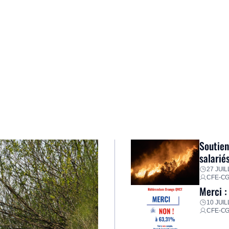
Soutien
salarié
27 JUIL
CFE-C
Merci :
10 JUIL
CFE-C