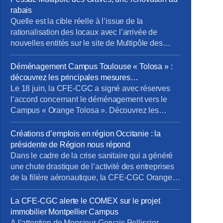
rabais
Quelle est la cible réelle à l’issue de la
rationalisation des locaux avec l’arrivée de
nouvelles entités sur le site de Multipôle des
Graves En effet, nous aurions 650 salariés sur le
site ou 724 salariés selon les slides d’un meme
Déménagement Campus Toulouse « Tolosa » :
document ! Ce point étant posé, tout d’abord,
découvrez les principales mesures
nous tenons à remercier tout particulièrement […]
d’accompagnement négociées par la CFE-CGC
Le 18 juin, la CFE-CGC a signé avec réserves
l’accord concernant le déménagement vers le
Campus « Orange Tolosa ». Découvrez les
mesures obtenues par nos négociateurs : projet
immobilier campus Tolosa accord
Créations d’emplois en région Occitanie : la
accompagnement 2021 2024.pdf Le cadre global
présidente de Région nous répond
de l’accord Cet accord est valable jusqu’au 31
Dans le cadre de la crise sanitaire qui a généré
décembre 2024. Il s’applique à l’ensemble des
une chute drastique de l’activité des entreprises
personnels […]
de la filière aéronautique, la CFE-CGC Orange
avait écrit deux courriers à la Direction et aux
élus territoriaux, en août et octobre dernier, pour
La CFE-CGC alerte le COMEX sur le projet
demander l’étude expresse de créations
immobilier Montpellier Campus
d’emplois permettant d’utiliser les compétences
A l’attention de Monsieur Gervais Pellissier