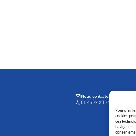
Nous contacter
01 46 79 28 74
Pour offrir 
cookies pour
ces technolo
navigation ou
consentement