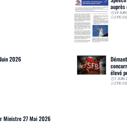
auprès 
19 JUIN
CFE-C
 Juin 2026
Démantè
concurr
élevé p
7 JUIN 
CFE-C
er Ministre 27 Mai 2026