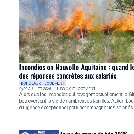
Incendies en Nouvelle-Aquitaine : quand l
des réponses concrètes aux salariés
BORDEAUX
LOGEMENT
30 JUILLET 2026 - 14H33
CIT LOGEMENT
Alors que les incendies qui ravagent actuellement la G
bouleversent la vie de nombreuses familles, Action Loge
d’urgence exceptionnel pour accompagner les salariés s
mission d’utilité sociale, le Groupe mobilise immédiate
proposer un diagnostic personnalisé, des aides financiè
premières dépenses, […]
Revue de presse de juin 2026