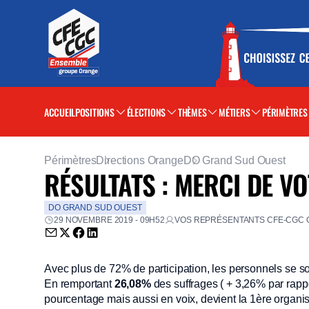
ACCUEIL
POSITIONS
ÉLECTIONS
THÈMES
MÉTIERS
PÉRIMÈTRES
Périmètres
Directions Orange
DO Grand Sud Ouest
RÉSULTATS : MERCI DE VO
DO GRAND SUD OUEST
29 NOVEMBRE 2019 - 09H52
VOS REPRÉSENTANTS CFE-CGC 
Envoyer par email (nouvelle fenêtre)
Partager sur Twitter (nouvelle fenêtre)
Partager sur Facebook (nouvelle fenêtre)
Partager sur LinkedIn (nouvelle fenêtre)
Avec plus de 72% de participation, les personnels se 
En remportant
26,08%
des suffrages ( + 3,26% par rap
pourcentage mais aussi en voix, devient la 1ère organi