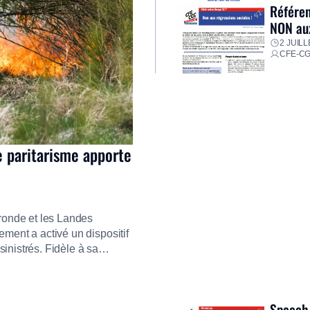
Référen
NON aux
2 JUILL
CFE-C
e paritarisme apporte
ironde et les Landes
ment a activé un dispositif
inistrés. Fidèle à sa
ment ses équipes afin de
res pour faire face aux
Speech 