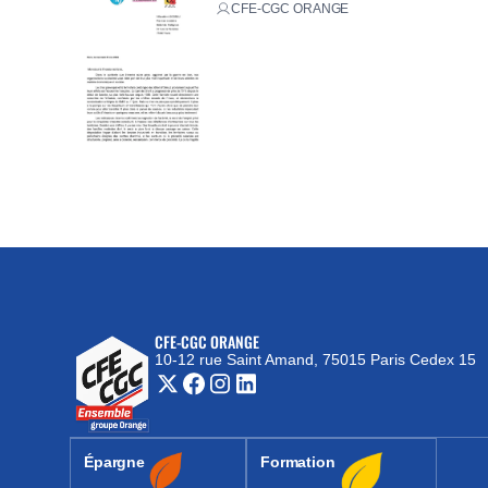
CFE-CGC ORANGE
CFE-CGC ORANGE
10-12 rue Saint Amand, 75015 Paris Cedex 15
(nouvelle fenêtre)
Épargne
Formation
(nouvelle fenêtre)
(nouvelle fenêtre)