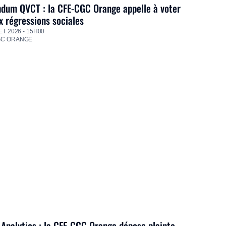
dum QVCT : la CFE-CGC Orange appelle à voter
 régressions sociales
ET 2026 - 15H00
GC ORANGE
Analytics : la CFE-CGC Orange dépose plainte