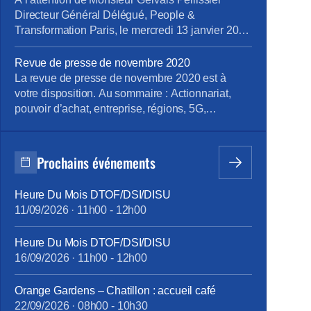
locales en ingéniérie numérique, […]
Directeur Général Délégué, People &
Transformation Paris, le mercredi 13 janvier 2021
Objet : alertes sur le projet immobilier Montpellier
Campus Monsieur le Directeur, Nous souhaitons
Revue de presse de novembre 2020
porter à votre connaissance nos inquiétudes et
La revue de presse de novembre 2020 est à
celles des salariés concernés quant au projet
votre disposition. Au sommaire : Actionnariat,
immobilier Montpellier Campus du site la
pouvoir d’achat, entreprise, régions, 5G,
Pompignane, (site où IBM […]
formation, Covid 19, procès harcèlement Pour la
consulter : revue de presse de novembre 2020
Pour vous abonner gratuitement : s’abonner
Prochains événements
Vous pouvez lire les articles au fil de leur
publication en rubrique Revue de presse, mais
Heure Du Mois DTOF/DSI/DISU
aussi en nous suivant sur Facebook, Twitter, […]
11/09/2026
·
11h00
-
12h00
Heure Du Mois DTOF/DSI/DISU
16/09/2026
·
11h00
-
12h00
Orange Gardens – Chatillon : accueil café
22/09/2026
·
08h00
-
10h30