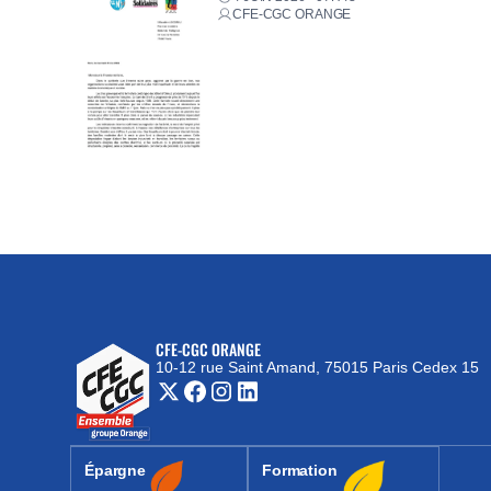
CFE-CGC ORANGE
CFE-CGC ORANGE
10-12 rue Saint Amand, 75015 Paris Cedex 15
(nouvelle fenêtre)
Épargne
Formation
(nouvelle fenêtre)
(nouvelle fenêtre)