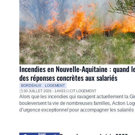
Incendies en Nouvelle-Aquitaine : quand l
des réponses concrètes aux salariés
BORDEAUX
LOGEMENT
30 JUILLET 2026 - 14H33
CIT LOGEMENT
Alors que les incendies qui ravagent actuellement la G
bouleversent la vie de nombreuses familles, Action Loge
d’urgence exceptionnel pour accompagner les salariés s
mission d’utilité sociale, le Groupe mobilise immédiate
proposer un diagnostic personnalisé, des aides financiè
premières dépenses, […]