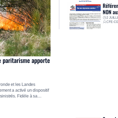
Référen
NON aux
2 JUILL
CFE-C
e paritarisme apporte
ironde et les Landes
ment a activé un dispositif
inistrés. Fidèle à sa
ment ses équipes afin de
res pour faire face aux