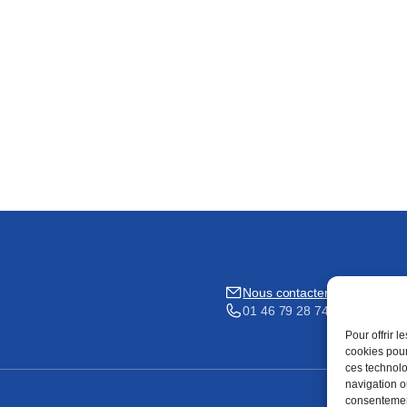
Nous contacter
01 46 79 28 74
Pour offrir 
cookies pour
ces technolo
navigation ou
consentement