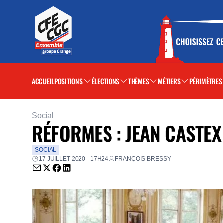
ACCUEIL
POSITIONS
ÉLECTIONS
THÈMES
MÉTIERS
PÉRIMÈTRES
Social
RÉFORMES : JEAN CASTEX
SOCIAL
17 JUILLET 2020 - 17H24
FRANÇOIS BRESSY
Envoyer par email (nouvelle fenêtre)
Partager sur Twitter (nouvelle fenêtre)
Partager sur Facebook (nouvelle fenêtre)
Partager sur LinkedIn (nouvelle fenêtre)