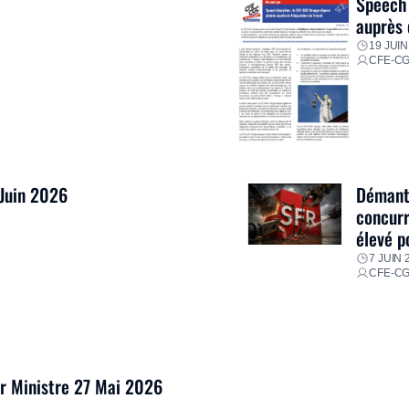
Speech 
auprès 
19 JUIN
CFE-C
 Juin 2026
Démantè
concurr
élevé p
7 JUIN 
CFE-C
er Ministre 27 Mai 2026