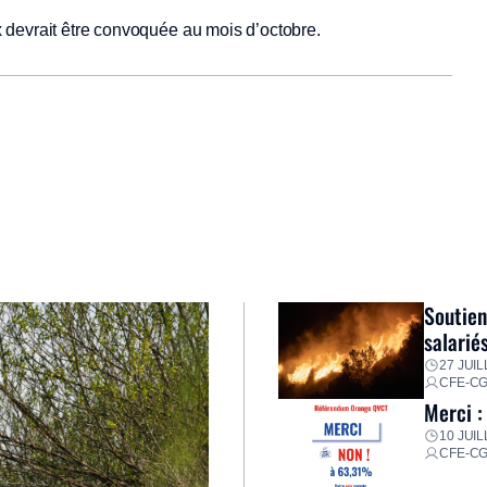
 devrait être convoquée au mois d’octobre.
Soutien
salarié
27 JUIL
CFE-C
Merci :
10 JUIL
CFE-C