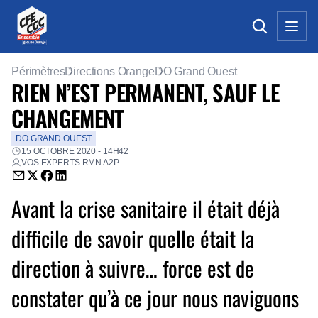
Périmètres
Directions Orange
DO Grand Ouest
RIEN N’EST PERMANENT, SAUF LE
CHANGEMENT
DO GRAND OUEST
15 OCTOBRE 2020 - 14H42
VOS EXPERTS RMN A2P
Envoyer par email (nouvelle fenêtre)
Partager sur Twitter (nouvelle fenêtre)
Partager sur Facebook (nouvelle fenêtre)
Partager sur LinkedIn (nouvelle fenêtre)
Avant la crise sanitaire il était déjà
difficile de savoir quelle était la
direction à suivre… force est de
constater qu’à ce jour nous naviguons