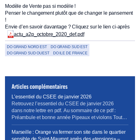
Modèle de Vente pas si modèle !
Penser le changement plutôt que de changer le pansement
!
Envie d’en savoir davantage ? Cliquez sur le lien ci-après
actu_a2p_octobre_2020_def.pdf
DO GRAND NORD EST
DO GRAND SUD EST
DO GRAND SUD OUEST
DO ILE DE FRANCE
Articles complémentaires
L’essentiel du CSEE de janvier 2026
Retrouvez l’essentiel du CSEE de janvier 2026
dans notre lettre en pdf. Au sommaire de ce pdf :
Préambule et bonne année Pipeaux et violons Tout
va bien madame la marquise Cro-Magnon et
Neandertal Prochain CSEE pour vos élus du 24 au
Marseille : Orange va fermer son site dans le quartier
26 mars.
sensible de Saint-Mauront après des «tensions» –