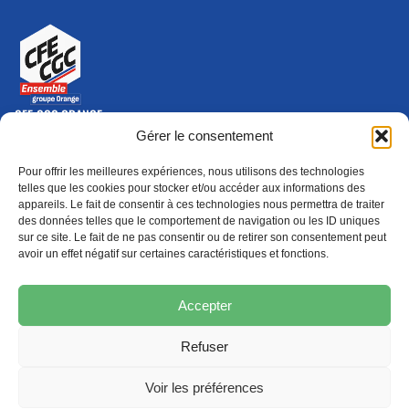
CFE-CGC ORANGE
10-12 rue Saint Amand, 75015 Paris Cedex 15
Gérer le consentement
(nouvelle fenêtre)
Nous contacter
Pour offrir les meilleures expériences, nous utilisons des technologies
01 46 79 28 74
telles que les cookies pour stocker et/ou accéder aux informations des
appareils. Le fait de consentir à ces technologies nous permettra de traiter
S'ABONNER
ADHÉRER
des données telles que le comportement de navigation ou les ID uniques
(NOUVELLE FENÊTRE)
sur ce site. Le fait de ne pas consentir ou de retirer son consentement peut
avoir un effet négatif sur certaines caractéristiques et fonctions.
Épargne
Formation
(nouvelle fenêtre)
(nouvelle fenêtre)
Accepter
Refuser
MENTIONS LÉGALES
PROTECTION DES DONNÉES
POLITIQUE DE COOKIES
Voir les préférences
© 2026 CFE-CGC Orange