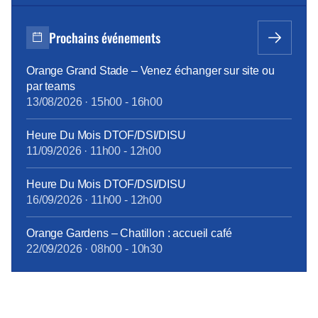
presse d’avril Pour vous abonner gratuitement :
s’abonner Vous pouvez lire les articles au fil de leur
Prochains événements
publication en rubrique Revue de presse, mais aussi
[…]
Orange Grand Stade – Venez échanger sur site ou
par teams
13/08/2026
·
15h00
-
16h00
Heure Du Mois DTOF/DSI/DISU
11/09/2026
·
11h00
-
12h00
Heure Du Mois DTOF/DSI/DISU
16/09/2026
·
11h00
-
12h00
Orange Gardens – Chatillon : accueil café
22/09/2026
·
08h00
-
10h30