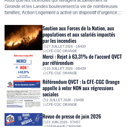
Alors que les incendies qui ravagent actuellement la
Gironde et les Landes bouleversent la vie de nombreuses
familles, Action Logement a activé un dispositif d’urgence
exceptionnel pour accompagner les salariés sinistrés.
Fidèle à sa mission d’utilité sociale, le Groupe mobilise
Soutien aux Forces de la Nation, aux
immédiatement ses équipes afin de proposer un diagnostic
populations et aux salariés impactés
personnalisé, des aides financières pour faire face aux
par les incendies
premières dépenses, […]
27 JUILLET 2026 - 16H30
CFE-CGC ORANGE
Merci : Rejet à 63,31% de l’accord QVCT
par référendum
10 JUILLET 2026 - 06H39
CFE-CGC ORANGE
Référendum QVCT : la CFE-CGC Orange
appelle à voter NON aux régressions
sociales
2 JUILLET 2026 - 15H00
CFE-CGC ORANGE
Revue de presse de juin 2026
23 JUIN 2026 - 07H57
STÉPHANIE CRESPIN