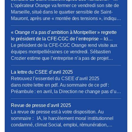
Europe 1
L’opérateur Orange va fermer ce vendredi son site de
Marseille, situé dans le quartier sensible de Saint-
Mauront, après une « montée des tensions », indique
la direction régionale du groupe. Environ 1.000
personnes travaillent dans ces locaux de la cité
« Orange n’a pas d’ambition à Montpellier » regrette
phocéenne. L’entreprise attend « un retour à une
le président de la CFE-CGC de l’entreprise – Ici
situation apaisée dans le quartier ». […]Les salariés
l’Herault
Le président de la CFE-CGC Orange rend visite aux
ont dû être […]
équipes montpelliéraines ce vendredi. Sébastien
Crozier estime que l’entreprise n’a pas de projet
ambitieux dans la métropole et que les salariés se
sentent oubliés. Sébastien Crozier, président national
La lettre du CSEE d’avril 2025
de la CFE-CGC Orange est dans l’Hérault ce
Retrouvez l’essentiel du CSEE d’avril 2025
vendredi pour rencontrer les 1.500 salariés qui
dans notre lettre en pdf. Au sommaire de ce pdf :
travaillent à Montpellier. […]
Préambule : en avril, la Direction ne change pas d’un
fil. La tension en 2500 pages (enquête du CNPS) Les
médecins alertent …Encore ! (rapport des médecins
Revue de presse d’avril 2025
du travail) A Caen, un inventaire à la Prévert Atalante
La revue de presse est à votre disposition. Au
: où sont les […]
sommaire : IA, le harcèlement moral institutionnel
condamné, climat Social, emploi, rémunération,
boutiques, en région Pour la consulter : revue de