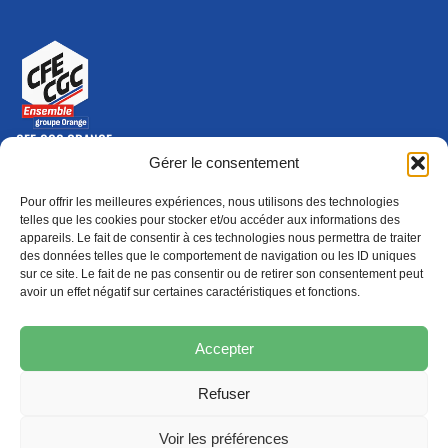
CFE-CGC ORANGE
10-12 rue Saint Amand, 75015 Paris Cedex 15
Gérer le consentement
(nouvelle fenêtre)
Nous contacter
Pour offrir les meilleures expériences, nous utilisons des technologies
01 46 79 28 74
telles que les cookies pour stocker et/ou accéder aux informations des
appareils. Le fait de consentir à ces technologies nous permettra de traiter
S'ABONNER
ADHÉRER
des données telles que le comportement de navigation ou les ID uniques
(NOUVELLE FENÊTRE)
sur ce site. Le fait de ne pas consentir ou de retirer son consentement peut
avoir un effet négatif sur certaines caractéristiques et fonctions.
Épargne
Formation
(nouvelle fenêtre)
(nouvelle fenêtre)
Accepter
Refuser
MENTIONS LÉGALES
PROTECTION DES DONNÉES
POLITIQUE DE COOKIES
Voir les préférences