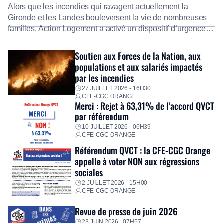
Alors que les incendies qui ravagent actuellement la
Gironde et les Landes bouleversent la vie de nombreuses
familles, Action Logement a activé un dispositif d’urgence
exceptionnel pour accompagner les salariés sinistrés.
Fidèle à sa mission d’utilité sociale, le Groupe mobilise
Soutien aux Forces de la Nation, aux
immédiatement ses équipes afin de proposer un diagnostic
populations et aux salariés impactés
personnalisé, des aides financières pour faire face aux
par les incendies
premières dépenses, […]
27 JUILLET 2026 - 16H30
CFE-CGC ORANGE
Merci : Rejet à 63,31% de l’accord QVCT
par référendum
10 JUILLET 2026 - 06H39
CFE-CGC ORANGE
Référendum QVCT : la CFE-CGC Orange
appelle à voter NON aux régressions
sociales
2 JUILLET 2026 - 15H00
CFE-CGC ORANGE
Revue de presse de juin 2026
23 JUIN 2026 - 07H57