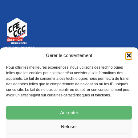
CFE-CGC ORANGE
10-12 rue Saint Amand, 75015 Paris Cedex 15
Gérer le consentement
(nouvelle fenêtre)
Nous contacter
Pour offrir les meilleures expériences, nous utilisons des technologies
01 46 79 28 74
telles que les cookies pour stocker et/ou accéder aux informations des
appareils. Le fait de consentir à ces technologies nous permettra de traiter
S'ABONNER
ADHÉRER
des données telles que le comportement de navigation ou les ID uniques
(NOUVELLE FENÊTRE)
sur ce site. Le fait de ne pas consentir ou de retirer son consentement peut
avoir un effet négatif sur certaines caractéristiques et fonctions.
Épargne
Formation
(nouvelle fenêtre)
(nouvelle fenêtre)
Accepter
Refuser
MENTIONS LÉGALES
PROTECTION DES DONNÉES