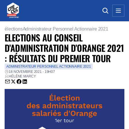
élections
Administrateur Personnel Actionnaire 2021
ELECTIONS AU CONSEIL
D’ADMINISTRATION D’ORANGE 2021
: RÉSULTATS DU PREMIER TOUR
ADMINISTRATEUR PERSONNEL ACTIONNAIRE 2021
18 NOVEMBRE 2021 - 19H07
HÉLÈNE MARCY
Envoyer par email (nouvelle fenêtre)
Partager sur Twitter (nouvelle fenêtre)
Partager sur Facebook (nouvelle fenêtre)
Partager sur LinkedIn (nouvelle fenêtre)