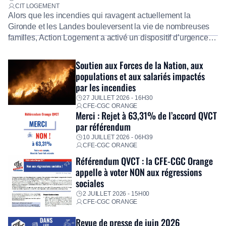
CIT LOGEMENT
Alors que les incendies qui ravagent actuellement la
Gironde et les Landes bouleversent la vie de nombreuses
familles, Action Logement a activé un dispositif d’urgence
exceptionnel pour accompagner les salariés sinistrés.
Fidèle à sa mission d’utilité sociale, le Groupe mobilise
Soutien aux Forces de la Nation, aux
immédiatement ses équipes afin de proposer un diagnostic
populations et aux salariés impactés
personnalisé, des aides financières pour faire face aux
par les incendies
premières dépenses, […]
27 JUILLET 2026 - 16H30
CFE-CGC ORANGE
Merci : Rejet à 63,31% de l’accord QVCT
par référendum
10 JUILLET 2026 - 06H39
CFE-CGC ORANGE
Référendum QVCT : la CFE-CGC Orange
appelle à voter NON aux régressions
sociales
2 JUILLET 2026 - 15H00
CFE-CGC ORANGE
Revue de presse de juin 2026