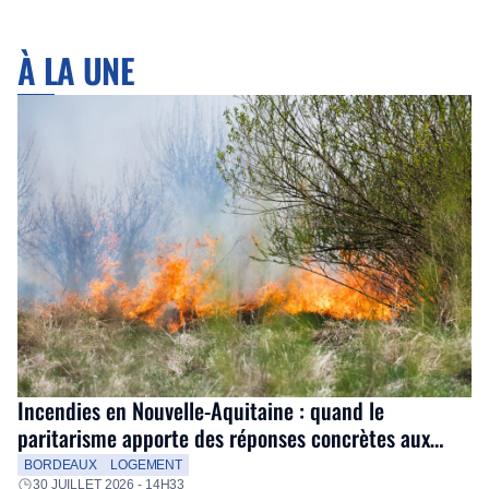
À LA UNE
Incendies en Nouvelle-Aquitaine : quand le
paritarisme apporte des réponses concrètes aux
salariés
BORDEAUX
LOGEMENT
30 JUILLET 2026 - 14H33