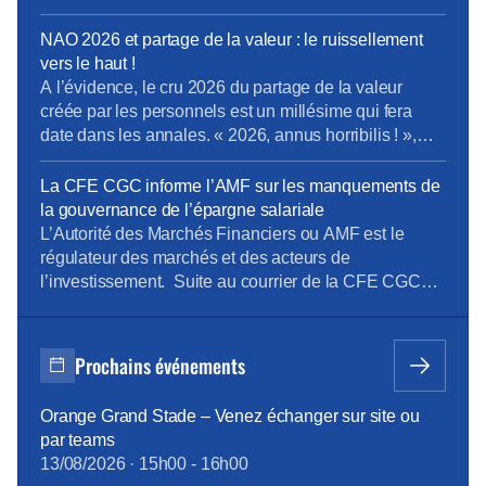
domaine Boucles Locales et Interventions (BLI)
Orientations de la Direction Entreprises France Projet
NAO 2026 et partage de la valeur : le ruissellement
de cession de Globecast Holding Retrouvez
vers le haut !
L’Essentiel du CSEC d’Avril
A l’évidence, le cru 2026 du partage de la valeur
créée par les personnels est un millésime qui fera
date dans les annales. « 2026, annus horribilis ! »,
telle pourrait être la clameur poussée à l’unisson par
les personnels Orange, malmenés et désabusés face
La CFE CGC informe l’AMF sur les manquements de
à une redistribution de la valeur peau de chagrin. Et
la gouvernance de l’épargne salariale
[…]
L’Autorité des Marchés Financiers ou AMF est le
régulateur des marchés et des acteurs de
l’investissement. Suite au courrier de la CFE CGC
Orange interpellant Christel Heydemann, la CFE
CGC a informé l’AMF des dérives de l’épargne
salariale Orange et de notre revendication de
Prochains événements
modernisation.
Orange Grand Stade – Venez échanger sur site ou
par teams
13/08/2026
·
15h00
-
16h00