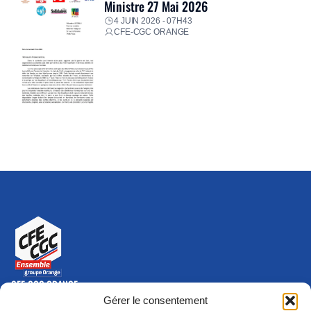
Ministre 27 Mai 2026
4 JUIN 2026 - 07H43
CFE-CGC ORANGE
CFE-CGC ORANGE
10-12 rue Saint Amand, 75015 Paris Cedex 15
Gérer le consentement
(nouvelle fenêtre)