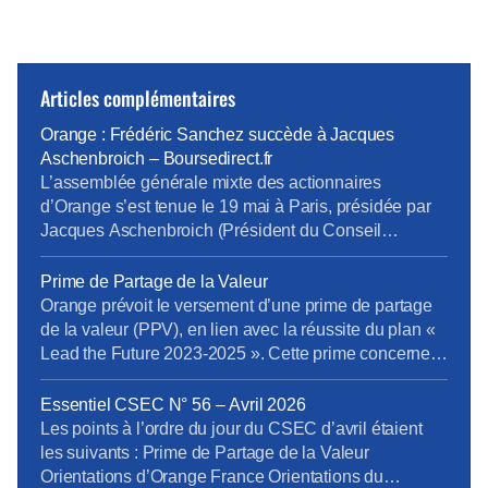
Articles complémentaires
Orange : Frédéric Sanchez succède à Jacques
Aschenbroich – Boursedirect.fr
L’assemblée générale mixte des actionnaires
d’Orange s’est tenue le 19 mai à Paris, présidée par
Jacques Aschenbroich (Président du Conseil
d’administration), en présence de Christel
Heydemann (Directrice Générale), et du Conseil
Prime de Partage de la Valeur
d’administration. […] Toutes les résolutions
Orange prévoit le versement d’une prime de partage
recommandées par le Conseil d’administration ont été
de la valeur (PPV), en lien avec la réussite du plan «
votées et approuvées par les actionnaires. S’agissant
Lead the Future 2023-2025 ». Cette prime concernera
de la mise en oeuvre […]
les salariés liés par un contrat de travail (CDI, CDD et
alternants), les fonctionnaires en activité et les
Essentiel CSEC N° 56 – Avril 2026
intérimaires à la date de signature de la décision […]
Les points à l’ordre du jour du CSEC d’avril étaient
les suivants : Prime de Partage de la Valeur
Orientations d’Orange France Orientations du