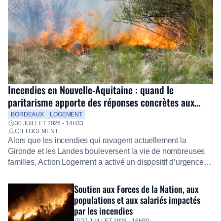
Incendies en Nouvelle-Aquitaine : quand le
paritarisme apporte des réponses concrètes aux
salariés
BORDEAUX
LOGEMENT
30 JUILLET 2026 - 14H33
CIT LOGEMENT
Alors que les incendies qui ravagent actuellement la
Gironde et les Landes bouleversent la vie de nombreuses
familles, Action Logement a activé un dispositif d’urgence
exceptionnel pour accompagner les salariés sinistrés.
Fidèle à sa mission d’utilité sociale, le Groupe mobilise
Soutien aux Forces de la Nation, aux
immédiatement ses équipes afin de proposer un diagnostic
populations et aux salariés impactés
personnalisé, des aides financières pour faire face aux
par les incendies
premières dépenses, […]
27 JUILLET 2026 - 16H30