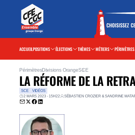
ACCUEIL
POSITIONS
ÉLECTIONS
THÈMES
MÉTIERS
PÉRIMÈTRES
Périmètres
Divisions Orange
SCE
LA RÉFORME DE LA RETRAI
SCE
VIDÉOS
2 MARS 2023 - 15H22
SÉBASTIEN CROZIER & SANDRINE MATA
Envoyer par email (nouvelle fenêtre)
Partager sur Twitter (nouvelle fenêtre)
Partager sur Facebook (nouvelle fenêtre)
Partager sur LinkedIn (nouvelle fenêtre)