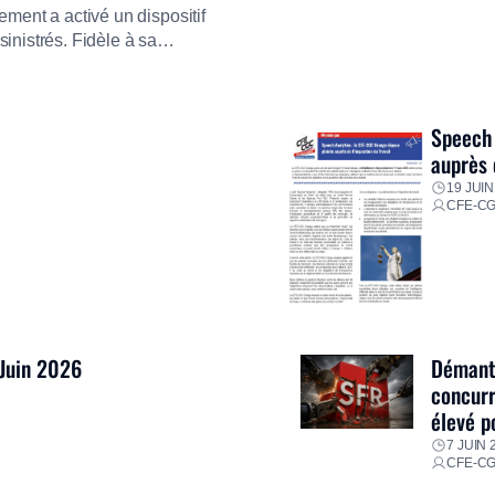
ment a activé un dispositif
inistrés. Fidèle à sa
ment ses équipes afin de
res pour faire face aux
Speech 
auprès 
19 JUIN
CFE-C
 Juin 2026
Démantè
concurr
élevé p
7 JUIN 
CFE-C