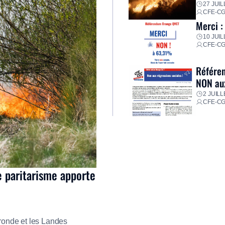
27 JUIL
CFE-C
Merci :
10 JUIL
CFE-C
Référen
NON aux
2 JUILL
CFE-C
e paritarisme apporte
ironde et les Landes