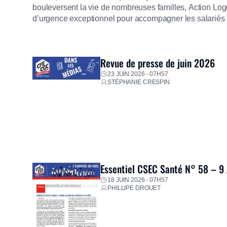
bouleversent la vie de nombreuses familles, Action Loge
d’urgence exceptionnel pour accompagner les salariés s
mission d’utilité sociale, le Groupe mobilise immédiate
proposer un diagnostic personnalisé, des aides financiè
premières dépenses, […]
Revue de presse de juin 2026
23 JUIN 2026 - 07H57
STÉPHANIE CRESPIN
Essentiel CSEC Santé N° 58 – 9
18 JUIN 2026 - 07H57
PHILLIPE DROUET