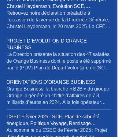
Christel Heydemann, Evolution SCE,
Orientations Orange Business
Retrouvez notre déclaration préalable à
l’occasion de la venue de la Directrice Générale,
Christel Heydemann, le 20 mars 2025. La CFE-
CGC Orange l’a interpellée sur plusieurs sujets
issus de l’enquête de la Commission Nationale
PROJET D’EVOLUTION D’ORANGE
de Prévention et de Sécurité (CNPS) : La
BUSINESS
situation de RPS et un suicide reconnu en
La Direction présente la situation des 47 salariés
accident du travail La dégradation […]
de Orange Business dont le poste a été supprimé
par le (PDV) Plan de Départ Volontaire de (SCE)
Services de Communication Entreprise) sans
qu’ils aient été volontaires. Rappelons en effet
ORIENTATIONS D’ORANGE BUSINESS
que la Direction s’était engagée à retrouver des
Orange Business, la branche « B2B » du groupe
postes pour tous les salariés impactés. Au 20
Orange, a généré un chiffre d’affaires de 7,8
mars […]
milliards d’euros en 2024. À la fois opérateur
télécom et intégrateur numérique, elle sert une
clientèle mondiale via trois canaux : Entreprises
CSEC Février 2025 : SCE, Plan de sobriété
France, Grands Clients France et International.
énergique, Politique Voyage, Remisage
Ses services se répartissent en trois segments :
Véhicule, Addictions
Au sommaire du CSEC de Février 2025 : Projet
Télécom, Digital et Intégration. […]
d’évolution du modèle organisationnel de