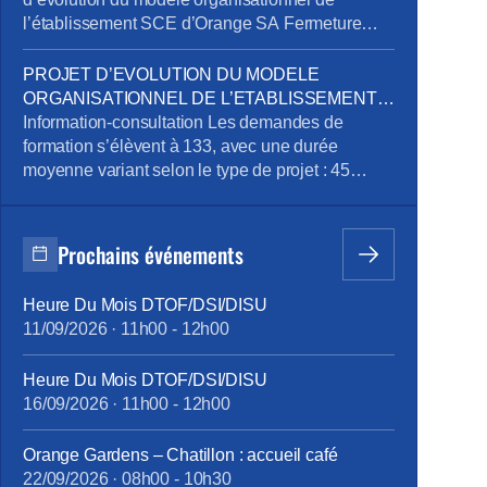
l’établissement SCE d’Orange SA Fermeture
exceptionnelle de certains sites tertiaires dans le
cadre du plan de sobriété énergétique
PROJET D’EVOLUTION DU MODELE
Mandatement de la CPRPPST : Politique
ORGANISATIONNEL DE L’ETABLISSEMENT
Voyage, Remisage Véhicule, Situation de la
SCE D’ORANGE SA
Information-consultation Les demandes de
prévention de l’addiction au sein du groupe
formation s’élèvent à 133, avec une durée
Orange Pour télécharger le […]
moyenne variant selon le type de projet : 45
heures pour le projet emploi, 515 heures pour la
reconversion, et 90 heures pour la création
d’entreprise. Des ateliers en présentiel ont été
Prochains événements
organisés pour aider les volontaires à
développer leurs compétences, avec des
Heure Du Mois DTOF/DSI/DISU
thématiques […]
11/09/2026
·
11h00
-
12h00
Heure Du Mois DTOF/DSI/DISU
16/09/2026
·
11h00
-
12h00
Orange Gardens – Chatillon : accueil café
22/09/2026
·
08h00
-
10h30