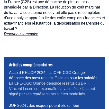
la France (C2S) est une démarche de plus en plus
privilégiée par la Direction. La réduction du coût marginal
du travail à court terme ne devrait-elle pas être complétée
d’une analyse approfondie des coûts complets (financiers et
extra-financiers) résultant de la délocalisation near-shore du
travail ?
Retour au sommaire
Articles complémentaires
Accord RH JOP 2024 : La CFE-CGC Orange
dénonce des mesures insuffisantes pour les salariés
La CFE-CGC Orange dénonce le refus du DRH
Vincent Lecerf de reconnaître la validité de l’accord
signé par ses représentants sur les modalités
d’accompagnement RH des salariés dans le cadre
des Jeux Olympiques de Paris 2024. Ce refus met en
JOP 2024 : des risques potentiels sur leur