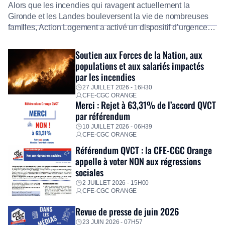
Alors que les incendies qui ravagent actuellement la
Gironde et les Landes bouleversent la vie de nombreuses
familles, Action Logement a activé un dispositif d’urgence
exceptionnel pour accompagner les salariés sinistrés.
Fidèle à sa mission d’utilité sociale, le Groupe mobilise
Soutien aux Forces de la Nation, aux
immédiatement ses équipes afin de proposer un diagnostic
populations et aux salariés impactés
personnalisé, des aides financières pour faire face aux
par les incendies
premières dépenses, […]
27 JUILLET 2026 - 16H30
CFE-CGC ORANGE
Merci : Rejet à 63,31% de l’accord QVCT
par référendum
10 JUILLET 2026 - 06H39
CFE-CGC ORANGE
Référendum QVCT : la CFE-CGC Orange
appelle à voter NON aux régressions
sociales
2 JUILLET 2026 - 15H00
CFE-CGC ORANGE
Revue de presse de juin 2026
23 JUIN 2026 - 07H57