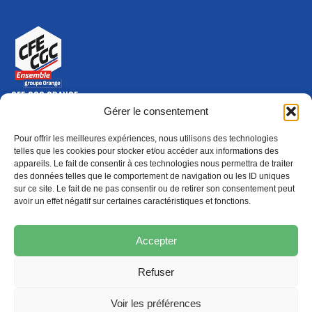
CFE-CGC ORANGE
10-12 rue Saint Amand, 75015 Paris Cedex 15
Gérer le consentement
(nouvelle fenêtre)
Nous contacter
Pour offrir les meilleures expériences, nous utilisons des technologies
01 46 79 28 74
telles que les cookies pour stocker et/ou accéder aux informations des
appareils. Le fait de consentir à ces technologies nous permettra de traiter
S'ABONNER
ADHÉRER
des données telles que le comportement de navigation ou les ID uniques
(NOUVELLE FENÊTRE)
sur ce site. Le fait de ne pas consentir ou de retirer son consentement peut
avoir un effet négatif sur certaines caractéristiques et fonctions.
Épargne
Formation
(nouvelle fenêtre)
(nouvelle fenêtre)
Accepter
Refuser
MENTIONS LÉGALES
PROTECTION DES DONNÉES
POLITIQUE DE COOKIES
Voir les préférences