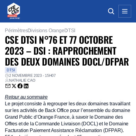
Périmètres
Divisions Orange
DTSI
CSE DTSI N°76 ET 77 OCTOBRE
2023 – DSI : RAPPROCHEMENT
DES DEUX DOMAINES DOCL/DFPAR
DTSI
2 NOVEMBRE 2023 - 15H07
NATHALIE CAO
Envoyer par email (nouvelle fenêtre)
Partager sur Twitter (nouvelle fenêtre)
Partager sur Facebook (nouvelle fenêtre)
Partager sur LinkedIn (nouvelle fenêtre)
Retour au sommaire
Le projet consiste à regrouper les deux domaines travaillant
sur les activités de Back Office pour l’ensemble du domaine
Grand Public d’Orange France, à savoir le Domaine des
Offres et de la Commande Livraison (DOCL) et le Domaine
Facturation Paiement Assistance Réclamation (DFPAR).