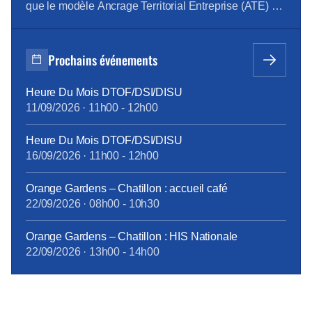
que le modèle Ancrage Territorial Entreprise (ATE) est
en place chez Orange SA, et les principaux
indicateurs hors chiffre d’affaires qui sont remontés
sont trompeurs. Le management est devenu hyper
Prochains événements
contrôlant et bride l’autonomie des équipes. Les […]
Heure Du Mois DTOF/DSI/DISU
11/09/2026
·
11h00
-
12h00
Heure Du Mois DTOF/DSI/DISU
16/09/2026
·
11h00
-
12h00
Orange Gardens – Chatillon : accueil café
22/09/2026
·
08h00
-
10h30
Orange Gardens – Chatillon : HIS Nationale
22/09/2026
·
13h00
-
14h00