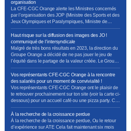
péril la mise en œuvre de ces mesures et menace le
organisation
bon déroulement des Jeux, […]
La CFE-CGC Orange alerte les Ministres concernés
par l’organisation des JOP (Ministre des Sports et des
Jeux Olympiques et Paralympiques, Ministre de
l’Intérieur, Ministre de l’Economie et des Finance) et
leur adresse un courrier sur la politique actuelle
Haut risque sur la diffusion des images des JO !
d’Orange en matière de : – délocalisation, – PDV, –
communiqué de l’intersyndicale
recours à la sous-traitance, – congés des […]
Malgré de très bons résultats en 2023, la direction du
Groupe Orange a décidé de ne pas jouer le jeu de
l’équité dans le partage de la valeur créée. Le Groupe
a dégagé près de 3 milliards d’euros de résultat net.
La direction en distribue près de 65% aux
Vos représentants CFE-CGC Orange à la rencontre
actionnaires et seulement 3% à l’augmentation […]
des salariés pour un moment de convivialité !
Vos représentants CFE-CGC Orange ont le plaisir de
te retrouver prochainement sur ton site (voir la carte ci-
dessous) pour un accueil café ou une pizza party. Ce
sera un moment de convivialité, d’échange et de
partage entre collègues. Au plaisir de vous retrouver
À la recherche de la croissance perdue
dès le mois de septembre !
À la recherche de la croissance perdue, Ou le retour
d’expérience sur ATE Cela fait maintenant six mois