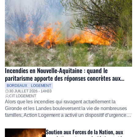
Incendies en Nouvelle-Aquitaine : quand le
paritarisme apporte des réponses concrètes aux
salariés
BORDEAUX
LOGEMENT
30 JUILLET 2026 - 14H33
CIT LOGEMENT
Alors que les incendies qui ravagent actuellement la
Gironde et les Landes bouleversent la vie de nombreuses
familles, Action Logement a activé un dispositif d’urgence
exceptionnel pour accompagner les salariés sinistrés.
Fidèle à sa mission d’utilité sociale, le Groupe mobilise
Soutien aux Forces de la Nation, aux
immédiatement ses équipes afin de proposer un diagnostic