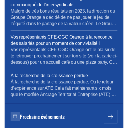
d’Orange en matière de : – délocalisation, – PDV, –
communiqué de l’intersyndicale
recours à la sous-traitance, – congés des […]
Malgré de très bons résultats en 2023, la direction du
Groupe Orange a décidé de ne pas jouer le jeu de
l’équité dans le partage de la valeur créée. Le Groupe
a dégagé près de 3 milliards d’euros de résultat net.
La direction en distribue près de 65% aux
Vos représentants CFE-CGC Orange à la rencontre
actionnaires et seulement 3% à l’augmentation […]
des salariés pour un moment de convivialité !
Vos représentants CFE-CGC Orange ont le plaisir de
te retrouver prochainement sur ton site (voir la carte ci-
dessous) pour un accueil café ou une pizza party. Ce
sera un moment de convivialité, d’échange et de
partage entre collègues. Au plaisir de vous retrouver
À la recherche de la croissance perdue
dès le mois de septembre !
À la recherche de la croissance perdue, Ou le retour
d’expérience sur ATE Cela fait maintenant six mois
que le modèle Ancrage Territorial Entreprise (ATE) est
en place chez Orange SA, et les principaux
indicateurs hors chiffre d’affaires qui sont remontés
sont trompeurs. Le management est devenu hyper
Prochains événements
contrôlant et bride l’autonomie des équipes. Les […]