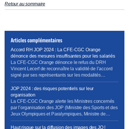
Retour au sommaire
Articles complémentaires
Accord RH JOP 2024 : La CFE-CGC Orange
dénonce des mesures insuffisantes pour les salariés
La CFE-CGC Orange dénonce le refus du DRH
Vincent Lecerf de reconnaître la validité de l’accord
signé par ses représentants sur les modalités
d’accompagnement RH des salariés dans le cadre
des Jeux Olympiques de Paris 2024. Ce refus met en
JOP 2024 : des risques potentiels sur leur
péril la mise en œuvre de ces mesures et menace le
organisation
bon déroulement des Jeux, […]
La CFE-CGC Orange alerte les Ministres concernés
par l’organisation des JOP (Ministre des Sports et des
Jeux Olympiques et Paralympiques, Ministre de
l’Intérieur, Ministre de l’Economie et des Finance) et
leur adresse un courrier sur la politique actuelle
Haut risque sur la diffusion des images des JO !