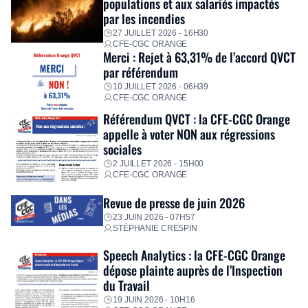
populations et aux salariés impactés
personnalisé, des aides financières pour faire face aux
par les incendies
premières dépenses, […]
27 JUILLET 2026 - 16H30
CFE-CGC ORANGE
Merci : Rejet à 63,31% de l’accord QVCT
par référendum
10 JUILLET 2026 - 06H39
CFE-CGC ORANGE
Référendum QVCT : la CFE-CGC Orange
appelle à voter NON aux régressions
sociales
2 JUILLET 2026 - 15H00
CFE-CGC ORANGE
Revue de presse de juin 2026
23 JUIN 2026 - 07H57
STÉPHANIE CRESPIN
Speech Analytics : la CFE-CGC Orange
dépose plainte auprès de l’Inspection
du Travail
19 JUIN 2026 - 10H16