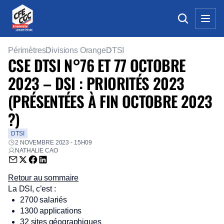
Périmètres
Divisions Orange
DTSI
CSE DTSI N°76 ET 77 OCTOBRE
2023 – DSI : PRIORITÉS 2023
(PRÉSENTÉES À FIN OCTOBRE 2023
?)
DTSI
2 NOVEMBRE 2023 - 15H09
NATHALIE CAO
Envoyer par email (nouvelle fenêtre)
Partager sur Twitter (nouvelle fenêtre)
Partager sur Facebook (nouvelle fenêtre)
Partager sur LinkedIn (nouvelle fenêtre)
Retour au sommaire
La DSI, c’est :
2700 salariés
1300 applications
32 sites géographiques