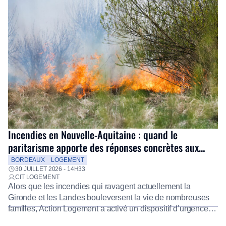
Incendies en Nouvelle-Aquitaine : quand le
paritarisme apporte des réponses concrètes aux
salariés
BORDEAUX
LOGEMENT
30 JUILLET 2026 - 14H33
CIT LOGEMENT
Alors que les incendies qui ravagent actuellement la
Gironde et les Landes bouleversent la vie de nombreuses
familles, Action Logement a activé un dispositif d’urgence
exceptionnel pour accompagner les salariés sinistrés.