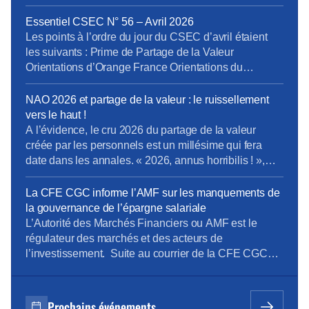
de la mise en oeuvre […]
les salariés liés par un contrat de travail (CDI, CDD et
alternants), les fonctionnaires en activité et les
Essentiel CSEC N° 56 – Avril 2026
intérimaires à la date de signature de la décision […]
Les points à l’ordre du jour du CSEC d’avril étaient
les suivants : Prime de Partage de la Valeur
Orientations d’Orange France Orientations du
domaine Boucles Locales et Interventions (BLI)
Orientations de la Direction Entreprises France Projet
NAO 2026 et partage de la valeur : le ruissellement
de cession de Globecast Holding Retrouvez
vers le haut !
L’Essentiel du CSEC d’Avril
A l’évidence, le cru 2026 du partage de la valeur
créée par les personnels est un millésime qui fera
date dans les annales. « 2026, annus horribilis ! »,
telle pourrait être la clameur poussée à l’unisson par
les personnels Orange, malmenés et désabusés face
La CFE CGC informe l’AMF sur les manquements de
à une redistribution de la valeur peau de chagrin. Et
la gouvernance de l’épargne salariale
[…]
L’Autorité des Marchés Financiers ou AMF est le
régulateur des marchés et des acteurs de
l’investissement. Suite au courrier de la CFE CGC
Orange interpellant Christel Heydemann, la CFE
CGC a informé l’AMF des dérives de l’épargne
salariale Orange et de notre revendication de
Prochains événements