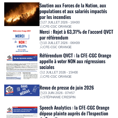
Fidèle à sa mission d’utilité sociale, le Groupe mobilise
Soutien aux Forces de la Nation, aux
immédiatement ses équipes afin de proposer un diagnostic
populations et aux salariés impactés
personnalisé, des aides financières pour faire face aux
par les incendies
premières dépenses, […]
27 JUILLET 2026 - 16H30
CFE-CGC ORANGE
Merci : Rejet à 63,31% de l’accord QVCT
par référendum
10 JUILLET 2026 - 06H39
CFE-CGC ORANGE
Référendum QVCT : la CFE-CGC Orange
appelle à voter NON aux régressions
sociales
2 JUILLET 2026 - 15H00
CFE-CGC ORANGE
Revue de presse de juin 2026
23 JUIN 2026 - 07H57
STÉPHANIE CRESPIN
Speech Analytics : la CFE-CGC Orange
dépose plainte auprès de l’Inspection