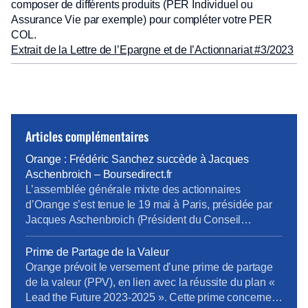
composer de différents produits (PER Individuel ou
Assurance Vie par exemple) pour compléter votre PER
COL.
Extrait de la Lettre de l’Epargne et de l’Actionnariat #3/2023
Articles complémentaires
Orange : Frédéric Sanchez succède à Jacques
Aschenbroich – Boursedirect.fr
L’assemblée générale mixte des actionnaires
d’Orange s’est tenue le 19 mai à Paris, présidée par
Jacques Aschenbroich (Président du Conseil
d’administration), en présence de Christel
Heydemann (Directrice Générale), et du Conseil
Prime de Partage de la Valeur
d’administration. […] Toutes les résolutions
Orange prévoit le versement d’une prime de partage
recommandées par le Conseil d’administration ont été
de la valeur (PPV), en lien avec la réussite du plan «
votées et approuvées par les actionnaires. S’agissant
Lead the Future 2023-2025 ». Cette prime concernera