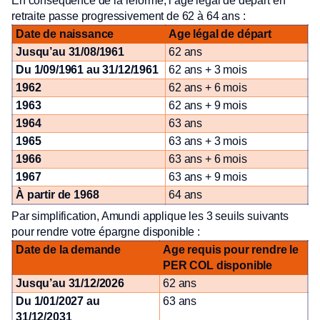
En conséquence de la réforme, l’âge légal de départ en
retraite passe progressivement de 62 à 64 ans :
Date de naissance
Age légal de départ
Jusqu’au 31/08/1961
62 ans
Du 1/09/1961 au 31/12/1961
62 ans + 3 mois
1962
62 ans + 6 mois
1963
62 ans + 9 mois
1964
63 ans
1965
63 ans + 3 mois
1966
63 ans + 6 mois
1967
63 ans + 9 mois
À partir de 1968
64 ans
Par simplification, Amundi applique les 3 seuils suivants
pour rendre votre épargne disponible :
Date de la demande
Age requis pour rendre le
PER COL disponible
Jusqu’au 31/12/2026
62 ans
Du 1/01/2027 au
63 ans
31/12/2031