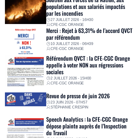
immédiatement ses équipes afin de proposer un diagnostic
populations et aux salariés impactés
personnalisé, des aides financières pour faire face aux
par les incendies
premières dépenses, […]
27 JUILLET 2026 - 16H30
CFE-CGC ORANGE
Merci : Rejet à 63,31% de l’accord QVCT
par référendum
10 JUILLET 2026 - 06H39
CFE-CGC ORANGE
Référendum QVCT : la CFE-CGC Orange
appelle à voter NON aux régressions
sociales
2 JUILLET 2026 - 15H00
CFE-CGC ORANGE
Revue de presse de juin 2026
23 JUIN 2026 - 07H57
STÉPHANIE CRESPIN
Speech Analytics : la CFE-CGC Orange
dépose plainte auprès de l’Inspection
du Travail