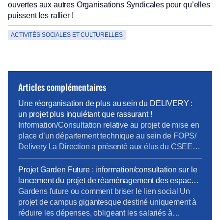
ouvertes aux autres Organisations Syndicales pour qu’elles
puissent les rallier !
ACTIVITÉS SOCIALES ET CULTURELLES
Articles complémentaires
Une réorganisation de plus au sein du DELIVERY :
un projet plus inquiétant que rassurant !
Information/Consultation relative au projet de mise en
place d’un département technique au sein de FOPS/
Delivery La Direction a présenté aux élus du CSEE
son projet de création d’un département technique au
sein de la direction Delivery d’Orange ainsi qu’une
Projet Garden Future : information/consultation sur le
étude d’impact pour anticiper les risques
lancement du projet de réaménagement des espaces
psychosociaux afin de préparer un plan
de travail Orange Garden
Gardens future ou comment briser le lien social Un
d’accompagnement adapté. 7 […]
projet de campus gigantesque destiné uniquement à
réduire les dépenses, obligeant les salariés à