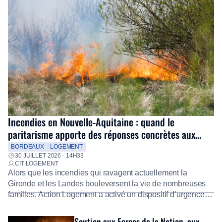
Incendies en Nouvelle-Aquitaine : quand le
paritarisme apporte des réponses concrètes aux
salariés
BORDEAUX
LOGEMENT
30 JUILLET 2026 - 14H33
CIT LOGEMENT
Alors que les incendies qui ravagent actuellement la
Gironde et les Landes bouleversent la vie de nombreuses
familles, Action Logement a activé un dispositif d’urgence
exceptionnel pour accompagner les salariés sinistrés.
Fidèle à sa mission d’utilité sociale, le Groupe mobilise
Soutien aux Forces de la Nation, aux