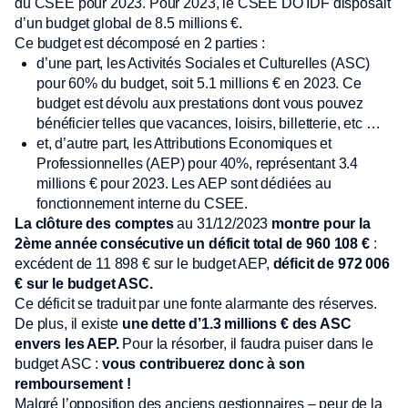
du CSEE pour 2023. Pour 2023, le CSEE DO IDF disposait
d’un budget global de 8.5 millions €.
Ce budget est décomposé en 2 parties :
d’une part, les Activités Sociales et Culturelles (ASC)
pour 60% du budget, soit 5.1 millions € en 2023. Ce
budget est dévolu aux prestations dont vous pouvez
bénéficier telles que vacances, loisirs, billetterie, etc …
et, d’autre part, les Attributions Economiques et
Professionnelles (AEP) pour 40%, représentant 3.4
millions € pour 2023. Les AEP sont dédiées au
fonctionnement interne du CSEE.
La clôture des comptes
au 31/12/2023
montre pour la
2
ème
année consécutive
un déficit total de 960 108 €
:
excédent de 11 898 € sur le budget AEP,
déficit de 972 006
€ sur le budget ASC.
Ce déficit se traduit par une fonte alarmante des réserves.
De plus, il existe
une dette d’1.3 millions € des ASC
envers les AEP.
Pour la résorber, il faudra puiser dans le
budget ASC :
vous contribuerez donc à son
remboursement !
Malgré l’opposition des anciens gestionnaires – peur de la