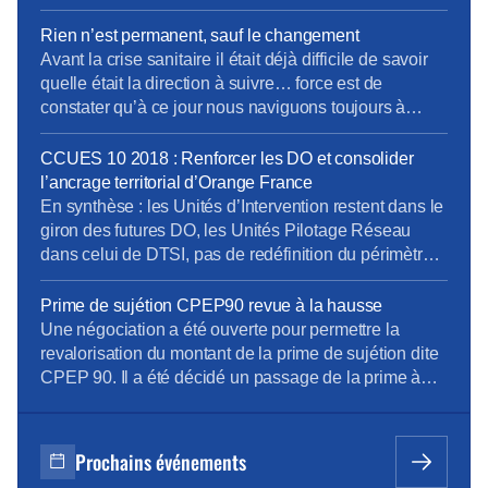
travailler toujours plus loin de chez eux, occasionnant
perte de temps, dépenses de trajets, bilan carbone
Rien n’est permanent, sauf le changement
dégradé tout comme une qualité de vie et une mise à
Avant la crise sanitaire il était déjà difficile de savoir
l’écart des relations sociales. Déjà […]
quelle était la direction à suivre… force est de
constater qu’à ce jour nous naviguons toujours à
vue… dans une mer agitée ! Modèle de Vente pas si
modèle ! Penser le changement plutôt que de
CCUES 10 2018 : Renforcer les DO et consolider
changer le pansement ! Envie d’en savoir davantage
l’ancrage territorial d’Orange France
? […]
En synthèse : les Unités d’Intervention restent dans le
giron des futures DO, les Unités Pilotage Réseau
dans celui de DTSI, pas de redéfinition du périmètre
ou du rattachement des Unités Opérationnelles et pas
de regroupement entre UO (rattachement à la DO
Prime de sujétion CPEP90 revue à la hausse
cible), les Directions Régionales restent rattachées au
Une négociation a été ouverte pour permettre la
DO sans évolution. Principes de ces futures […]
revalorisation du montant de la prime de sujétion dite
CPEP 90. Il a été décidé un passage de la prime à
287 euros/mois avec application rétroactive au
1/01/2018 avec date de mise en paiement sur la paie
du mois de septembre. Cette prime de sujétion
Prochains événements
reconnaît et […]