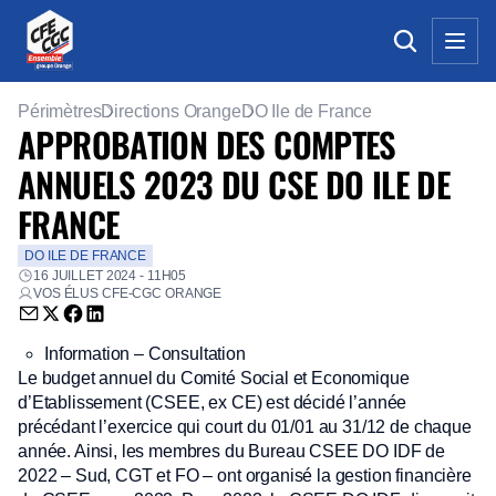
Périmètres
Directions Orange
DO Ile de France
APPROBATION DES COMPTES
ANNUELS 2023 DU CSE DO ILE DE
FRANCE
DO ILE DE FRANCE
16 JUILLET 2024 - 11H05
VOS ÉLUS CFE-CGC ORANGE
Envoyer par email (nouvelle fenêtre)
Partager sur Twitter (nouvelle fenêtre)
Partager sur Facebook (nouvelle fenêtre)
Partager sur LinkedIn (nouvelle fenêtre)
Information – Consultation
Le budget annuel du Comité Social et Economique
d’Etablissement (CSEE, ex CE) est décidé l’année
précédant l’exercice qui court du 01/01 au 31/12 de chaque
année. Ainsi, les membres du Bureau CSEE DO IDF de
2022 – Sud, CGT et FO – ont organisé la gestion financière