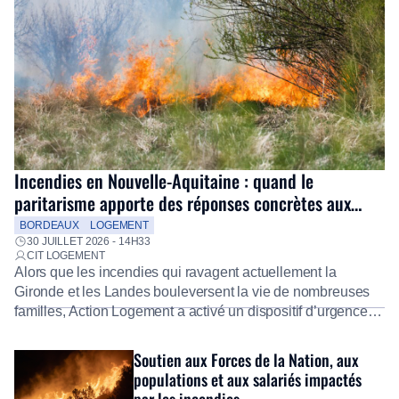
Incendies en Nouvelle-Aquitaine : quand le
paritarisme apporte des réponses concrètes aux
salariés
BORDEAUX
LOGEMENT
30 JUILLET 2026 - 14H33
CIT LOGEMENT
Alors que les incendies qui ravagent actuellement la
Gironde et les Landes bouleversent la vie de nombreuses
familles, Action Logement a activé un dispositif d’urgence
exceptionnel pour accompagner les salariés sinistrés.
Fidèle à sa mission d’utilité sociale, le Groupe mobilise
Soutien aux Forces de la Nation, aux
immédiatement ses équipes afin de proposer un diagnostic
populations et aux salariés impactés
personnalisé, des aides financières pour faire face aux
par les incendies