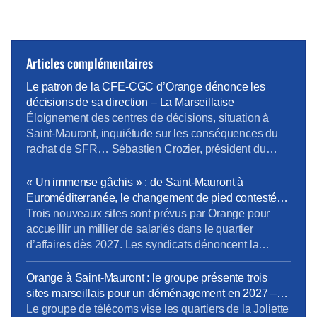
Articles complémentaires
Le patron de la CFE-CGC d’Orange dénonce les
décisions de sa direction – La Marseillaise
Éloignement des centres de décisions, situation à
Saint-Mauront, inquiétude sur les conséquences du
rachat de SFR… Sébastien Crozier, président du
syndicat CFE-CGC d’Orange, fait le point. Boutiques
ou sites techniques, les implantations d’Orange se
« Un immense gâchis » : de Saint-Mauront à
réduisent comme peau de chagrin. « Le patron de la
Euroméditerranée, le changement de pied contesté
CFE-CGC d’Orange dénonce les décisions de sa
d’Orange à Marseille – La provence
Trois nouveaux sites sont prévus par Orange pour
direction. Lire l’article complet sur […]
accueillir un millier de salariés dans le quartier
d’affaires dès 2027. Les syndicats dénoncent la
logique de rentabilité menée au détriment des
salariés. Le syndicat CFE-CGC a dépêché ce mardi
Orange à Saint-Mauront : le groupe présente trois
28 avril son « numéro 1 », Sébastien Crozier, pour
sites marseillais pour un déménagement en 2027 –
qu’il rencontre la presse à Marseille après les
La provence
Le groupe de télécoms vise les quartiers de la Joliette