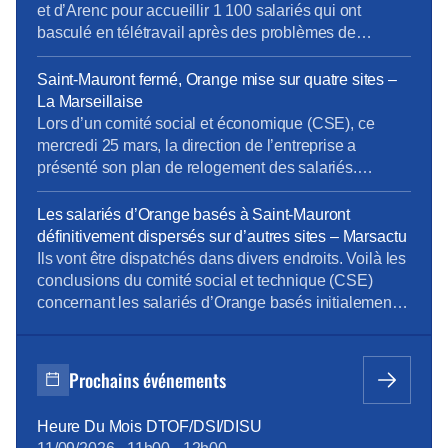
controverses autour du déménagement […]
et d’Arenc pour accueillir 1 100 salariés qui ont
basculé en télétravail après des problèmes de
sécurité autour de leur ancien site de Saint-Mauront
(3e). Orange refuse de commenter mais veut un
Saint-Mauront fermé, Orange mise sur quatre sites –
déménagement « au premier semestre 2027 ».
La Marseillaise
[…]Orange confirme « avoir présenté plusieurs
Lors d’un comité social et économique (CSE), ce
options dans le […]
mercredi 25 mars, la direction de l’entreprise a
présenté son plan de relogement des salariés.
[…]Éparpillés façon puzzle… Alors que les syndicats
n’ont eu de cesse de dénoncer les fermetures
Les salariés d’Orange basés à Saint-Mauront
successives des sites d’Orange au profit du campus
définitivement dispersés sur d’autres sites – Marsactu
Massalia, à Saint-Mauront , la direction de l’entreprise
Ils vont être dispatchés dans divers endroits. Voilà les
prévoit de […]
conclusions du comité social et technique (CSE)
concernant les salariés d’Orange basés initialement
sur le site de Saint-Mauront, à Marseille, informe La
Marseillaise. La direction de l’entreprise envisage
donc de reloger les 1092 salariés concernés dans
Prochains événements
divers sites, dont une bonne partie sur le périmètre
d’Euroméditerranée, […]
Heure Du Mois DTOF/DSI/DISU