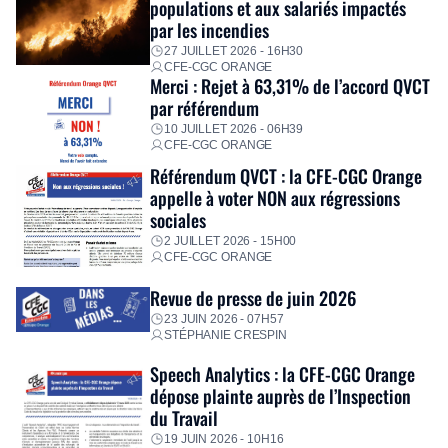
populations et aux salariés impactés
personnalisé, des aides financières pour faire face aux
par les incendies
premières dépenses, […]
27 JUILLET 2026 - 16H30
CFE-CGC ORANGE
Merci : Rejet à 63,31% de l’accord QVCT
par référendum
10 JUILLET 2026 - 06H39
CFE-CGC ORANGE
Référendum QVCT : la CFE-CGC Orange
appelle à voter NON aux régressions
sociales
2 JUILLET 2026 - 15H00
CFE-CGC ORANGE
Revue de presse de juin 2026
23 JUIN 2026 - 07H57
STÉPHANIE CRESPIN
Speech Analytics : la CFE-CGC Orange
dépose plainte auprès de l’Inspection
du Travail
19 JUIN 2026 - 10H16