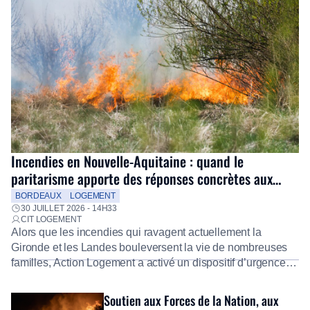
Incendies en Nouvelle-Aquitaine : quand le
paritarisme apporte des réponses concrètes aux
salariés
BORDEAUX
LOGEMENT
30 JUILLET 2026 - 14H33
CIT LOGEMENT
Alors que les incendies qui ravagent actuellement la
Gironde et les Landes bouleversent la vie de nombreuses
familles, Action Logement a activé un dispositif d’urgence
exceptionnel pour accompagner les salariés sinistrés.
Fidèle à sa mission d’utilité sociale, le Groupe mobilise
Soutien aux Forces de la Nation, aux
immédiatement ses équipes afin de proposer un diagnostic