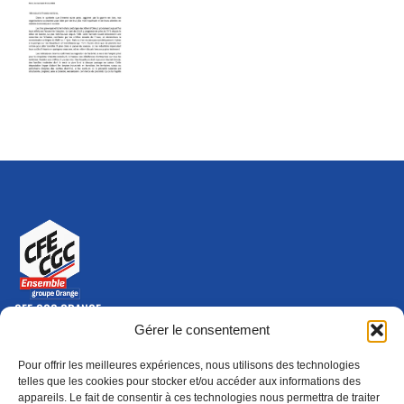
CFE-CGC ORANGE
10-12 rue Saint Amand, 75015 Paris Cedex 15
Gérer le consentement
(nouvelle fenêtre)
Nous contacter
Pour offrir les meilleures expériences, nous utilisons des technologies
01 46 79 28 74
telles que les cookies pour stocker et/ou accéder aux informations des
appareils. Le fait de consentir à ces technologies nous permettra de traiter