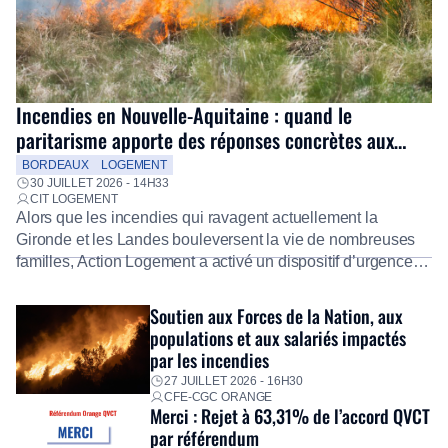
Incendies en Nouvelle-Aquitaine : quand le
paritarisme apporte des réponses concrètes aux
salariés
BORDEAUX
LOGEMENT
30 JUILLET 2026 - 14H33
CIT LOGEMENT
Alors que les incendies qui ravagent actuellement la
Gironde et les Landes bouleversent la vie de nombreuses
familles, Action Logement a activé un dispositif d’urgence
exceptionnel pour accompagner les salariés sinistrés.
Fidèle à sa mission d’utilité sociale, le Groupe mobilise
Soutien aux Forces de la Nation, aux
immédiatement ses équipes afin de proposer un diagnostic
populations et aux salariés impactés
personnalisé, des aides financières pour faire face aux
par les incendies
premières dépenses, […]
27 JUILLET 2026 - 16H30
CFE-CGC ORANGE
Merci : Rejet à 63,31% de l’accord QVCT
par référendum