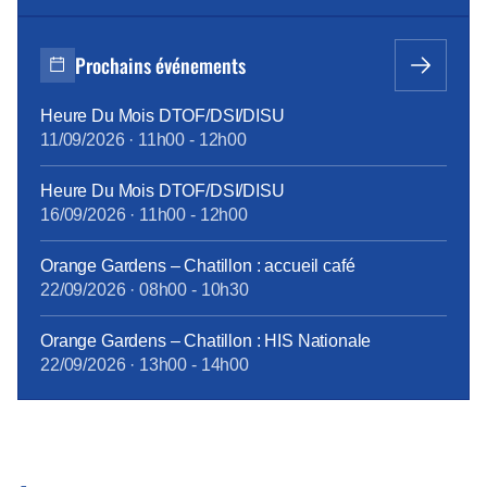
sites Orange et 371 places de coworking sur 4 sites
d’ici début avril.L’objectif affiché est de permettre aux
salariés de revenir 1 jour par semaine sur site, sur la
Prochains événements
base du […]
Heure Du Mois DTOF/DSI/DISU
11/09/2026
·
11h00
-
12h00
Heure Du Mois DTOF/DSI/DISU
16/09/2026
·
11h00
-
12h00
Orange Gardens – Chatillon : accueil café
22/09/2026
·
08h00
-
10h30
Orange Gardens – Chatillon : HIS Nationale
22/09/2026
·
13h00
-
14h00