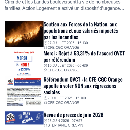
Gironde et les Landes bouleversent la vie de nombreuses
familles, Action Logement a activé un dispositif d’urgence
exceptionnel pour accompagner les salariés sinistrés.
Fidèle à sa mission d’utilité sociale, le Groupe mobilise
Soutien aux Forces de la Nation, aux
immédiatement ses équipes afin de proposer un diagnostic
populations et aux salariés impactés
personnalisé, des aides financières pour faire face aux
par les incendies
premières dépenses, […]
27 JUILLET 2026 - 16H30
CFE-CGC ORANGE
Merci : Rejet à 63,31% de l’accord QVCT
par référendum
10 JUILLET 2026 - 06H39
CFE-CGC ORANGE
Référendum QVCT : la CFE-CGC Orange
appelle à voter NON aux régressions
sociales
2 JUILLET 2026 - 15H00
CFE-CGC ORANGE
Revue de presse de juin 2026
23 JUIN 2026 - 07H57
STÉPHANIE CRESPIN