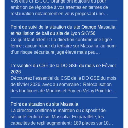
du TLOC dans ANOO au plus tard le jour même […]
Vos élus CFE-CGC Orange ont toujours eu pour
ambition de répondre à vos attentes en termes de
restauration notamment en vous proposant une
diversité de choix, de flexibilité et de qualité partout et
pour tous. Après l’installation des frigos connectés et
Point de suivi de la situation du site Orange Massalia
la signature d’un premier RIE Génération à seulement
et résiliation de bail du site de Lyon SKY56
240m du site d’Orange Stadium, les […]
Ce qu’il faut retenir : La direction confirme une ligne
ferme : aucun retour du tertiaire sur Massalia, au nom
d’un risque sécuritaire jugé élevé mais peu
documenté en instance. La direction met en place une
organisation transitoire largement pilotée par les
L’essentiel du CSE de la DO GSE du mois de Février
managers et un outil de réservation, au détriment d’un
2026
véritable cadre social partagé. […]
Découvrez l’essentiel du CSE de la DO GSE du mois
de février 2026, avec au sommaire : Relocalisation
des boutiques de Moulins et Puy-en-Velay Point de
situation du site Massalia Si vous souhaitez lire
l’intégralité de notre publication, cliquez sur le lien ci-
Point de situation du site Massalia
dessous : essentiel_du_cse_fevrier_2026_004.pdf
La direction confirme le maintien du dispositif de
sécurité renforcé sur Massalia. En parallèle, les
capacités de repli augmentent : 189 places sur 10