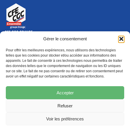
CFE-CGC ORANGE
10-12 rue Saint Amand, 75015 Paris Cedex 15
Gérer le consentement
(nouvelle fenêtre)
Nous contacter
Pour offrir les meilleures expériences, nous utilisons des technologies
01 46 79 28 74
telles que les cookies pour stocker et/ou accéder aux informations des
appareils. Le fait de consentir à ces technologies nous permettra de traiter
S'ABONNER
ADHÉRER
des données telles que le comportement de navigation ou les ID uniques
(NOUVELLE FENÊTRE)
sur ce site. Le fait de ne pas consentir ou de retirer son consentement peut
avoir un effet négatif sur certaines caractéristiques et fonctions.
Épargne
Formation
(nouvelle fenêtre)
(nouvelle fenêtre)
Accepter
Refuser
MENTIONS LÉGALES
PROTECTION DES DONNÉES
POLITIQUE DE COOKIES
Voir les préférences
© 2026 CFE-CGC Orange