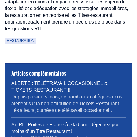
adaptation en cours et en partie réussie sur les enjeux de
flexibilité et d’adéquation avec les stratégies immobilières,
la restauration en entreprise et les Titres-restaurant
pourraient également prendre un peu plus de place dans
les questions RH.
RESTAURATION
Articles complémentaires
ALERTE : TÉLÉTRAVAIL OCCASIONNEL &
TICKETS RESTAURANT !!
Depuis plusieurs mois, de nombreux collègues nous
alertent sur la non-attribution de Tickets Restaurant
liés à leurs journées de télétravail occasionnel
(TLOC). Une règle méconnue prive aujourd’hui
certains salariés de leurs droits. Une information qui
Au RIE Portes de France à Stadium : déjeunez pour
n’est toujours pas claire : La règle imposant la saisie
moins d’un Titre Restaurant !