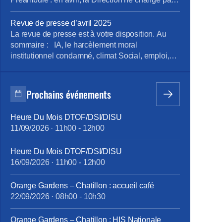
d’un fil. La tension en 2500 pages (enquête du
CNPS) Les médecins alertent …Encore !
Revue de presse d’avril 2025
(rapport des médecins du travail) A Caen, un
La revue de presse est à votre disposition. Au
inventaire à la Prévert Atalante : où sont les […]
sommaire : IA, le harcèlement moral
institutionnel condamné, climat Social, emploi,
rémunération, boutiques, en région Pour la
consulter : revue de presse d’avril Pour vous
abonner gratuitement : s’abonner Vous pouvez
Prochains événements
lire les articles au fil de leur publication en
rubrique Revue de presse, mais aussi […]
Heure Du Mois DTOF/DSI/DISU
11/09/2026
·
11h00
-
12h00
Heure Du Mois DTOF/DSI/DISU
16/09/2026
·
11h00
-
12h00
Orange Gardens – Chatillon : accueil café
22/09/2026
·
08h00
-
10h30
Orange Gardens – Chatillon : HIS Nationale