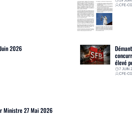
19 JUIN
CFE-C
 Juin 2026
Démantè
concurr
élevé p
7 JUIN 
CFE-C
er Ministre 27 Mai 2026