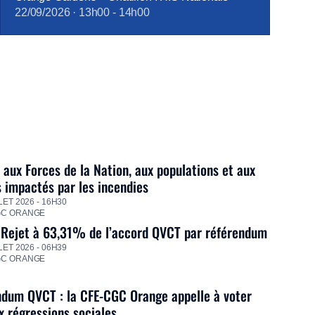
22/09/2026
·
13h00
-
14h00
 aux Forces de la Nation, aux populations et aux
s impactés par les incendies
LET 2026 - 16H30
GC ORANGE
 Rejet à 63,31% de l’accord QVCT par référendum
LET 2026 - 06H39
GC ORANGE
dum QVCT : la CFE-CGC Orange appelle à voter
 régressions sociales