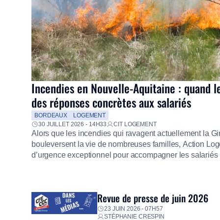
Incendies en Nouvelle-Aquitaine : quand l
des réponses concrètes aux salariés
BORDEAUX
LOGEMENT
30 JUILLET 2026 - 14H33
CIT LOGEMENT
Alors que les incendies qui ravagent actuellement la G
bouleversent la vie de nombreuses familles, Action Loge
d’urgence exceptionnel pour accompagner les salariés s
mission d’utilité sociale, le Groupe mobilise immédiate
proposer un diagnostic personnalisé, des aides financiè
premières dépenses, […]
Revue de presse de juin 2026
23 JUIN 2026 - 07H57
STÉPHANIE CRESPIN