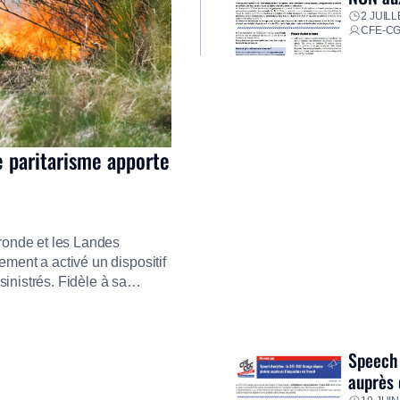
2 JUILL
CFE-C
e paritarisme apporte
ironde et les Landes
ment a activé un dispositif
inistrés. Fidèle à sa
ment ses équipes afin de
res pour faire face aux
Speech 
auprès 