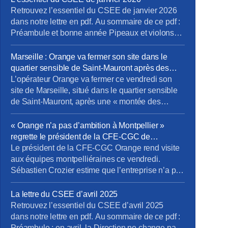
Retrouvez l’essentiel du CSEE de janvier 2026
dans notre lettre en pdf. Au sommaire de ce pdf :
Préambule et bonne année Pipeaux et violons
Tout va bien madame la marquise Cro-Magnon et
Neandertal Prochain CSEE pour vos élus du 24
Marseille : Orange va fermer son site dans le
au 26 mars.
quartier sensible de Saint-Mauront après des
«tensions» – Europe 1
L’opérateur Orange va fermer ce vendredi son
site de Marseille, situé dans le quartier sensible
de Saint-Mauront, après une « montée des
tensions », indique la direction régionale du
groupe. Environ 1.000 personnes travaillent dans
« Orange n’a pas d’ambition à Montpellier »
ces locaux de la cité phocéenne. L’entreprise
regrette le président de la CFE-CGC de
attend « un retour à une situation apaisée dans le
l’entreprise – Ici l’Herault
Le président de la CFE-CGC Orange rend visite
quartier ». […]Les salariés ont dû être […]
aux équipes montpelliéraines ce vendredi.
Sébastien Crozier estime que l’entreprise n’a pas
de projet ambitieux dans la métropole et que les
salariés se sentent oubliés. Sébastien Crozier,
La lettre du CSEE d’avril 2025
président national de la CFE-CGC Orange est
Retrouvez l’essentiel du CSEE d’avril 2025
dans l’Hérault ce vendredi pour rencontrer les
dans notre lettre en pdf. Au sommaire de ce pdf :
1.500 salariés qui travaillent à Montpellier. […]
Préambule : en avril, la Direction ne change pas