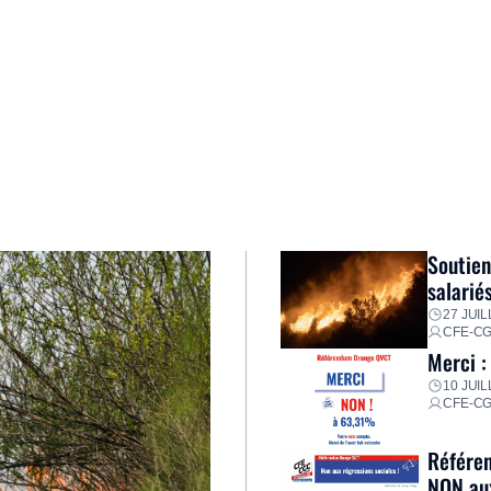
Soutien
salarié
27 JUIL
CFE-C
Merci :
10 JUIL
CFE-C
Référen
NON aux