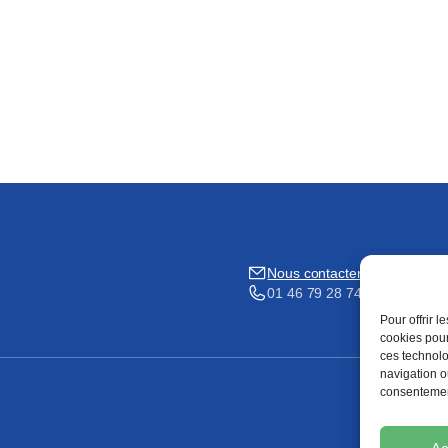
Nous contacter
01 46 79 28 74
Pour offrir 
cookies pour
ces technolo
navigation ou
consentement