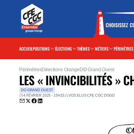
ACCUEIL
POSITIONS
ÉLECTIONS
THÈMES
MÉTIERS
PÉRIMÈTRES
Périmètres
Directions Orange
DO Grand Ouest
LES « INVINCIBILITÉS »
DO GRAND OUEST
4 FÉVRIER 2025 - 15H15
VOS ELUS CFE CGC DOGO
Envoyer par email (nouvelle fenêtre)
Partager sur Twitter (nouvelle fenêtre)
Partager sur Facebook (nouvelle fenêtre)
Partager sur LinkedIn (nouvelle fenêtre)