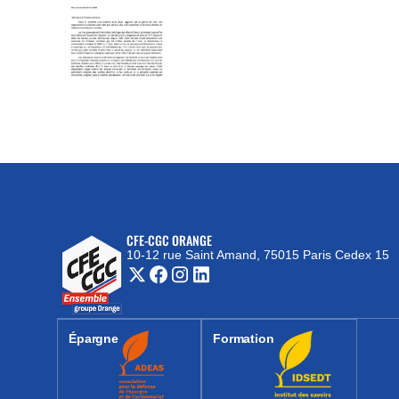
CFE-CGC ORANGE
10-12 rue Saint Amand, 75015 Paris Cedex 15
(nouvelle fenêtre)
Épargne
Formation
(nouvelle fenêtre)
(nouvelle fenêtre)