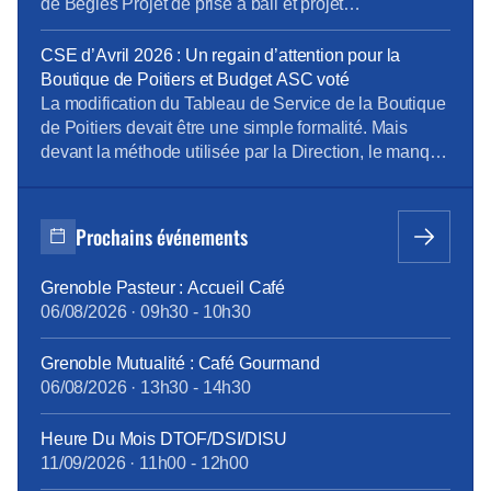
de Bègles Projet de prise à bail et projet
d’aménagement d’un local commercial dans la
galerie commerciale Beaulieu à Poitiers Le projet
CSE d’Avril 2026 : Un regain d’attention pour la
d’ouvertures exceptionnelles des boutiques de l’AD
Boutique de Poitiers et Budget ASC voté
OC et de l’AD SO les dimanches en 2026 et […]
La modification du Tableau de Service de la Boutique
de Poitiers devait être une simple formalité. Mais
devant la méthode utilisée par la Direction, le manque
de transparence et l’évidence d’incohérences, les
Elus ont mandaté la CSSCT distribution pour
analyser les impacts du projet, évaluer les risques et
Prochains événements
formuler des préconisations, au bénéfice des salariés
[…]
Grenoble Pasteur : Accueil Café
06/08/2026
·
09h30
-
10h30
Grenoble Mutualité : Café Gourmand
06/08/2026
·
13h30
-
14h30
Heure Du Mois DTOF/DSI/DISU
11/09/2026
·
11h00
-
12h00