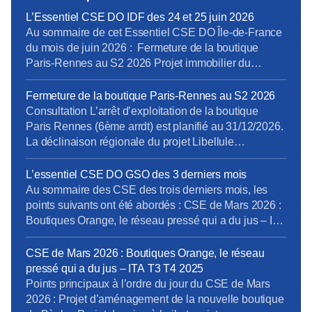
L’Essentiel CSE DO IDF des 24 et 25 juin 2026
Au sommaire de cet Essentiel CSE DO Île-de-France
du mois de juin 2026 : Fermeture de la boutique
Paris-Rennes au S2 2026 Projet immobilier du
Campus Marseille : Projet Mistral Hygiène, Sécurité et
Conditions de Travail : rapport 2025 pour la DO IDF
Fermeture de la boutique Paris-Rennes au S2 2026
Rapport d’activité DO IDF des T3 et T4 2025 Cliquer
Consultation L’arrêt d’exploitation de la boutique
ICI pour télécharger […]
Paris Rennes (6ème arrdt) est planifié au 31/12/2026.
La déclinaison régionale du projet Libellule
s’achèvera donc avec cette dernière fermeture. Pour
rappel, le projet Libellule consiste en l’arrêt
L’essentiel CSE DO GSO des 3 derniers mois
d’exploitation (avec une reprise de bail envisagée par
Au sommaire des CSE des trois derniers mois, les
Orange Store, anciennement la Générale de
points suivants ont été abordés : CSE de Mars 2026 :
Téléphone) ou la fermeture au niveau national […]
Boutiques Orange, le réseau pressé qui a du jus – ITA
T3 T4 2025 CSE Extra d’Avril 2025 (rappel) : La
médecine du Travail au chevet des salariés bien
CSE de Mars 2026 : Boutiques Orange, le réseau
patients de la DO GSO CSE d’Avril […]
pressé qui a du jus – ITA T3 T4 2025
Points principaux à l’ordre du jour du CSE de Mars
2026 : Projet d’aménagement de la nouvelle boutique