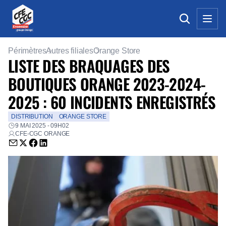
Périmètres
Autres filiales
Orange Store
LISTE DES BRAQUAGES DES
BOUTIQUES ORANGE 2023-2024-
2025 : 60 INCIDENTS ENREGISTRÉS
DISTRIBUTION
ORANGE STORE
9 MAI 2025 - 09H02
CFE-CGC ORANGE
Envoyer par email (nouvelle fenêtre)
Partager sur Twitter (nouvelle fenêtre)
Partager sur Facebook (nouvelle fenêtre)
Partager sur LinkedIn (nouvelle fenêtre)