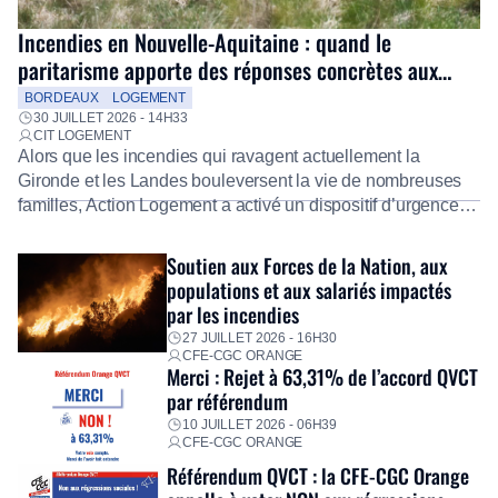
Incendies en Nouvelle-Aquitaine : quand le
paritarisme apporte des réponses concrètes aux
salariés
BORDEAUX
LOGEMENT
30 JUILLET 2026 - 14H33
CIT LOGEMENT
Alors que les incendies qui ravagent actuellement la
Gironde et les Landes bouleversent la vie de nombreuses
familles, Action Logement a activé un dispositif d’urgence
exceptionnel pour accompagner les salariés sinistrés.
Fidèle à sa mission d’utilité sociale, le Groupe mobilise
Soutien aux Forces de la Nation, aux
immédiatement ses équipes afin de proposer un diagnostic
populations et aux salariés impactés
personnalisé, des aides financières pour faire face aux
par les incendies
premières dépenses, […]
27 JUILLET 2026 - 16H30
CFE-CGC ORANGE
Merci : Rejet à 63,31% de l’accord QVCT
par référendum
10 JUILLET 2026 - 06H39
CFE-CGC ORANGE
Référendum QVCT : la CFE-CGC Orange