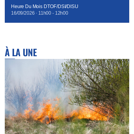
Heure Du Mois DTOF/DSI/DISU
16/09/2026
·
11h00
-
12h00
À LA UNE