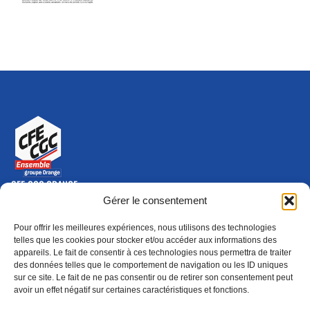
CFE-CGC ORANGE
10-12 rue Saint Amand, 75015 Paris Cedex 15
Gérer le consentement
(nouvelle fenêtre)
Nous contacter
Pour offrir les meilleures expériences, nous utilisons des technologies
01 46 79 28 74
telles que les cookies pour stocker et/ou accéder aux informations des
appareils. Le fait de consentir à ces technologies nous permettra de traiter
S'ABONNER
ADHÉRER
des données telles que le comportement de navigation ou les ID uniques
(NOUVELLE FENÊTRE)
sur ce site. Le fait de ne pas consentir ou de retirer son consentement peut
avoir un effet négatif sur certaines caractéristiques et fonctions.
Épargne
Formation
(nouvelle fenêtre)
(nouvelle fenêtre)