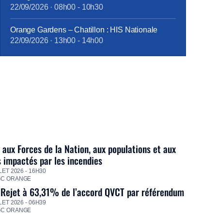
22/09/2026
·
08h00
-
10h30
Orange Gardens – Chatillon : HIS Nationale
22/09/2026
·
13h00
-
14h00
 aux Forces de la Nation, aux populations et aux
s impactés par les incendies
LET 2026 - 16H30
GC ORANGE
 Rejet à 63,31% de l’accord QVCT par référendum
LET 2026 - 06H39
GC ORANGE