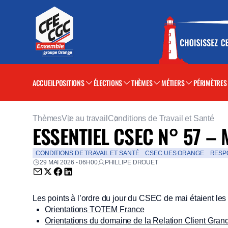
ACCUEIL
POSITIONS
ÉLECTIONS
THÈMES
MÉTIERS
PÉRIMÈTRES
Thèmes
Vie au travail
Conditions de Travail et Santé
ESSENTIEL CSEC N° 57 – 
CONDITIONS DE TRAVAIL ET SANTÉ
CSEC UES ORANGE
RESP
29 MAI 2026 - 06H00
PHILLIPE DROUET
Envoyer par email (nouvelle fenêtre)
Partager sur Twitter (nouvelle fenêtre)
Partager sur Facebook (nouvelle fenêtre)
Partager sur LinkedIn (nouvelle fenêtre)
Les points à l’ordre du jour du CSEC de mai étaient les 
Orientations TOTEM France
Orientations du domaine de la Relation Client Gran