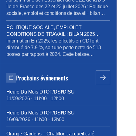
Île-de-France des 22 et 23 juillet 2026 : Politique
sociale, emploi et conditions de travail : bilan
2025 emploi, perspectives et compétences Pôle
Obligations Légales de Paris : dénonciation
POLITIQUE SOCIALE, EMPLOI ET
d’usage et mise en conformité des déclarations
CONDITIONS DE TRAVAIL : BILAN 2025
des heures et périodes d’astreinte Recrutement
EMPLOI, PERSPECTIVES ET
Information En 2025, les effectifs en CDI ont
d’un préventeur au sein […]
COMPÉTENCES
diminué de 7.9 %, soit une perte nette de 513
postes par rapport à 2024. Cette baisse
s’explique par un volume important de départs de
l’entreprise (392 au total, dont 348 départs à la
retraite) qui ne sont pas remplacés. On observe
Prochains événements
par ailleurs un net ralentissement […]
Heure Du Mois DTOF/DSI/DISU
11/09/2026
·
11h00
-
12h00
Heure Du Mois DTOF/DSI/DISU
16/09/2026
·
11h00
-
12h00
Orange Gardens – Chatillon : accueil café