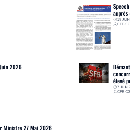
Speech 
auprès 
19 JUIN
CFE-C
 Juin 2026
Démantè
concurr
élevé p
7 JUIN 
CFE-C
er Ministre 27 Mai 2026