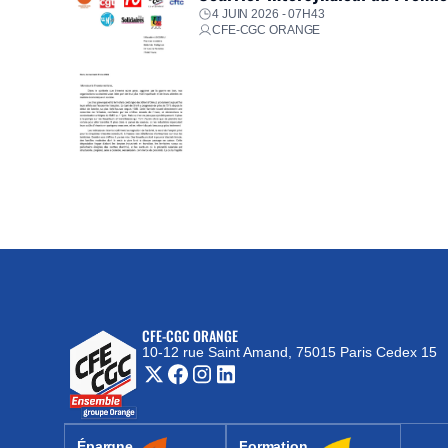
4 JUIN 2026 - 07H43
CFE-CGC ORANGE
CFE-CGC ORANGE
10-12 rue Saint Amand, 75015 Paris Cedex 15
(nouvelle fenêtre)
Épargne
Formation
(nouvelle fenêtre)
(nouvelle fenêtre)