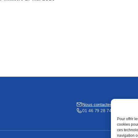
Nous contacter
01 46 79 28 74
Pour offrir 
cookies pour
ces technolo
navigation ou