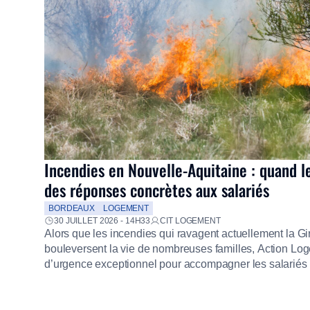
Incendies en Nouvelle-Aquitaine : quand l
des réponses concrètes aux salariés
BORDEAUX
LOGEMENT
30 JUILLET 2026 - 14H33
CIT LOGEMENT
Alors que les incendies qui ravagent actuellement la G
bouleversent la vie de nombreuses familles, Action Loge
d’urgence exceptionnel pour accompagner les salariés s
mission d’utilité sociale, le Groupe mobilise immédiate
proposer un diagnostic personnalisé, des aides financiè
premières dépenses, […]