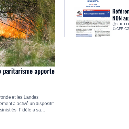
Référen
NON aux
2 JUILL
CFE-C
e paritarisme apporte
ironde et les Landes
ment a activé un dispositif
inistrés. Fidèle à sa
ment ses équipes afin de
res pour faire face aux