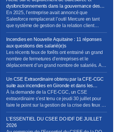
dysfonctionnements dans la gouvernance des
projets métiers
En 2025, l’entreprise avait annoncé que
Salesforce remplacerait l’outil Mercure en tant
que système de gestion de la relation client
(CRM). À cette occasion, la Direction Pro-PME et
la Direction du Système d’Information (DSI)
Incendies en Nouvelle Aquitaine : 11 réponses
avaient sollicité chaque métier pour élaborer un
aux questions des salarié(e)s
cahier des charges rigoureux, destiné à prendre
Les récents feux de forêts ont entrainé un grand
en compte les besoins terrain spécifiques de […]
nombre de fermetures d’entreprises et le
déplacement d’un grand nombre de salariés. Au
30 juillet, ce sont près de 19500 établissements
et près de 61 500 salariés qui étaient concernés.
Un CSE Extraordinaire obtenu par la CFE-CGC
Pour limiter les impacts de cette crise sur l’emploi
suite aux incendies en Gironde et dans les
et sur les entreprises, l’activité partielle peut-être
Landes
À la demande de la CFE-CGC, un CSE
[…]
extraordinaire s’est tenu ce jeudi 30 juillet pour
faire le point sur la gestion de la crise des feux de
forêt qui touchent la Gironde et les Landes. Plus
de 1 100 salariés de la DO Grand Sud-Ouest
L’ESSENTIEL DU CSEE DO IDF DE JUILLET
sont concernés. Voici ce qu’il faut retenir des
2026
échanges, […]
Au sommaire de l’Essentiel du CSEE de la DO