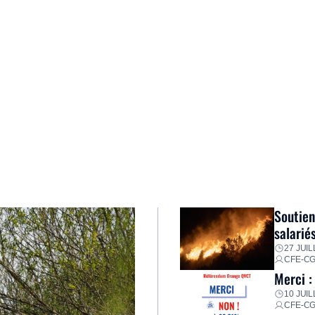
Soutien
salarié
27 JUIL
CFE-C
Merci :
10 JUIL
CFE-C