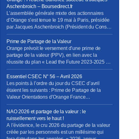
Aschenbroich – Boursedirect.fr
L’assemblée générale mixte des actionnaires
d’Orange s’est tenue le 19 mai à Paris, présidée
par Jacques Aschenbroich (Président du Conseil
d’administration), en présence de Christel
Heydemann (Directrice Générale), et du Conseil
Prime de Partage de la Valeur
d’administration. […] Toutes les résolutions
Orange prévoit le versement d’une prime de
recommandées par le Conseil d’administration
partage de la valeur (PPV), en lien avec la
ont été votées et approuvées par les
réussite du plan « Lead the Future 2023-2025 ».
actionnaires. S’agissant de la mise en oeuvre
Cette prime concernera les salariés liés par un
[…]
contrat de travail (CDI, CDD et alternants), les
Essentiel CSEC N° 56 – Avril 2026
fonctionnaires en activité et les intérimaires à la
Les points à l’ordre du jour du CSEC d’avril
date de signature de la décision […]
étaient les suivants : Prime de Partage de la
Valeur Orientations d’Orange France
Orientations du domaine Boucles Locales et
Interventions (BLI) Orientations de la Direction
NAO 2026 et partage de la valeur : le
Entreprises France Projet de cession de
ruissellement vers le haut !
Globecast Holding Retrouvez L’Essentiel du
A l’évidence, le cru 2026 du partage de la valeur
CSEC d’Avril
créée par les personnels est un millésime qui
fera date dans les annales. « 2026, annus