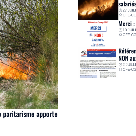
salarié
27 JUIL
CFE-C
Merci :
10 JUIL
CFE-C
Référen
NON aux
2 JUILL
CFE-C
e paritarisme apporte