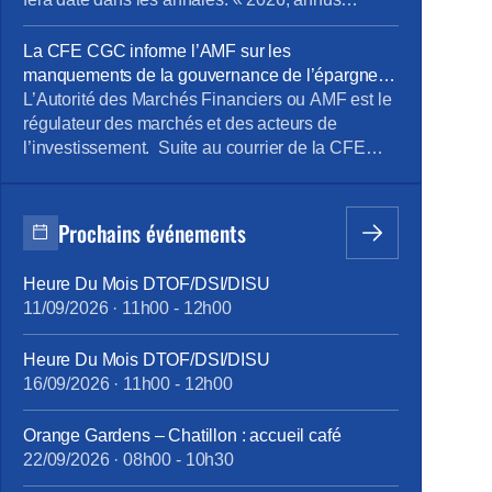
horribilis ! », telle pourrait être la clameur
poussée à l’unisson par les personnels Orange,
La CFE CGC informe l’AMF sur les
malmenés et désabusés face à une redistribution
manquements de la gouvernance de l’épargne
de la valeur peau de chagrin. Et […]
salariale
L’Autorité des Marchés Financiers ou AMF est le
régulateur des marchés et des acteurs de
l’investissement. Suite au courrier de la CFE
CGC Orange interpellant Christel Heydemann, la
CFE CGC a informé l’AMF des dérives de
l’épargne salariale Orange et de notre
Prochains événements
revendication de modernisation.
Heure Du Mois DTOF/DSI/DISU
11/09/2026
·
11h00
-
12h00
Heure Du Mois DTOF/DSI/DISU
16/09/2026
·
11h00
-
12h00
Orange Gardens – Chatillon : accueil café
22/09/2026
·
08h00
-
10h30