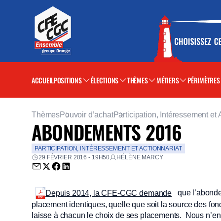
ACCUEIL
POSITIONS
ÉLECTIONS
THÈMES
MÉTIERS
PÉRIMÈTRES
Thèmes
Pouvoir d’achat
Participation, Intéressement et 
ABONDEMENTS 2016
PARTICIPATION, INTÉRESSEMENT ET ACTIONNARIAT
29 FÉVRIER 2016 - 19H50
HÉLÈNE MARCY
Envoyer par email (nouvelle fenêtre)
Partager sur Twitter (nouvelle fenêtre)
Partager sur Facebook (nouvelle fenêtre)
Partager sur LinkedIn (nouvelle fenêtre)
que l’abonde
Depuis 2014, la CFE-CGC demande
placement identiques, quelle que soit la source des fonds
laisse à chacun le choix de ses placements. Nous n’e