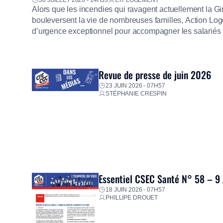
30 JUILLET 2026 - 14H33
CIT LOGEMENT
Alors que les incendies qui ravagent actuellement la G
bouleversent la vie de nombreuses familles, Action Loge
d’urgence exceptionnel pour accompagner les salariés s
mission d’utilité sociale, le Groupe mobilise immédiate
proposer un diagnostic personnalisé, des aides financiè
premières dépenses, […]
Revue de presse de juin 2026
23 JUIN 2026 - 07H57
STÉPHANIE CRESPIN
Essentiel CSEC Santé N° 58 – 9
18 JUIN 2026 - 07H57
PHILLIPE DROUET