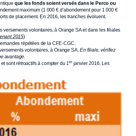
entique
que les fonds soient versés
dans le Perco ou
bondement maximum (1 000 € d’abondement pour 1 000 €
ports de placement. En 2016, les tranches évoluent.
 les versements volontaires, à Orange SA et dans les filiales
venant 2015
)
s demandes répétées de la CFE-CGC.
s versements volontaires, à Orange SA.
En filiale, vérifiez
me avantage.
er
t sont rétroactifs à compter du 1
janvier 2016. Les