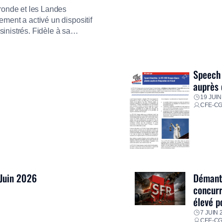
ironde et les Landes
ment a activé un dispositif
inistrés. Fidèle à sa
ment ses équipes afin de
res pour faire face aux
Speech 
auprès 
19 JUIN
CFE-C
 Juin 2026
Démantè
concurr
élevé p
7 JUIN 
CFE-C