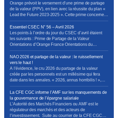
d’administration. […] Toutes les résolutions
Orange prévoit le versement d’une prime de partage
recommandées par le Conseil d’administration ont été
de la valeur (PPV), en lien avec la réussite du plan «
votées et approuvées par les actionnaires. S’agissant
Lead the Future 2023-2025 ». Cette prime concernera
de la mise en oeuvre […]
les salariés liés par un contrat de travail (CDI, CDD et
alternants), les fonctionnaires en activité et les
Essentiel CSEC N° 56 – Avril 2026
intérimaires à la date de signature de la décision […]
Les points à l’ordre du jour du CSEC d’avril étaient
les suivants : Prime de Partage de la Valeur
Orientations d’Orange France Orientations du
domaine Boucles Locales et Interventions (BLI)
Orientations de la Direction Entreprises France Projet
NAO 2026 et partage de la valeur : le ruissellement
de cession de Globecast Holding Retrouvez
vers le haut !
L’Essentiel du CSEC d’Avril
A l’évidence, le cru 2026 du partage de la valeur
créée par les personnels est un millésime qui fera
date dans les annales. « 2026, annus horribilis ! »,
telle pourrait être la clameur poussée à l’unisson par
les personnels Orange, malmenés et désabusés face
La CFE CGC informe l’AMF sur les manquements de
à une redistribution de la valeur peau de chagrin. Et
la gouvernance de l’épargne salariale
[…]
L’Autorité des Marchés Financiers ou AMF est le
régulateur des marchés et des acteurs de
l’investissement. Suite au courrier de la CFE CGC