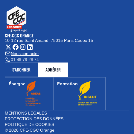
CFE-CGC ORANGE
10-12 rue Saint Amand, 75015 Paris Cedex 15
(nouvelle fenêtre)
Nous contacter
01 46 79 28 74
S'ABONNER
ADHÉRER
(NOUVELLE FENÊTRE)
Épargne
Formation
(nouvelle fenêtre)
(nouvelle fenêtre)
MENTIONS LÉGALES
PROTECTION DES DONNÉES
POLITIQUE DE COOKIES
© 2026 CFE-CGC Orange