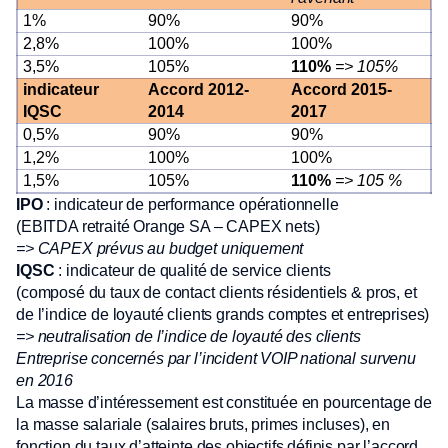
1%
90%
90%
2,8%
100%
100%
3,5%
105%
110%
=> 105%
indicateur
Accord 2012-
Accord 2015-
IQSC
2014
2017
0,5%
90%
90%
1,2%
100%
100%
1,5%
105%
110%
=> 105 %
IPO
: indicateur de performance opérationnelle
(EBITDA retraité Orange SA – CAPEX nets)
=> CAPEX prévus au budget uniquement
IQSC
: indicateur de qualité de service clients
(composé du taux de contact clients résidentiels & pros, et
de l’indice de loyauté clients grands comptes et entreprises)
=> neutralisation de l’indice de loyauté des clients
Entreprise concernés par l’incident VOIP national survenu
en 2016
La masse d’intéressement est constituée en pourcentage de
la masse salariale (salaires bruts, primes incluses), en
fonction du taux d’atteinte des objectifs définis par l’accord.