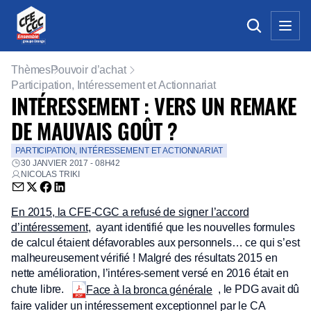
Thèmes
Pouvoir d’achat
Participation, Intéressement et Actionnariat
INTÉRESSEMENT : VERS UN REMAKE
DE MAUVAIS GOÛT ?
PARTICIPATION, INTÉRESSEMENT ET ACTIONNARIAT
30 JANVIER 2017 - 08H42
NICOLAS TRIKI
Envoyer par email (nouvelle fenêtre)
Partager sur Twitter (nouvelle fenêtre)
Partager sur Facebook (nouvelle fenêtre)
Partager sur LinkedIn (nouvelle fenêtre)
En 2015, la CFE-CGC a refusé de signer l’accord
d’intéressement
, ayant identifié que les nouvelles formules
de calcul étaient défavorables aux personnels… ce qui s’est
malheureusement vérifié ! Malgré des résultats 2015 en
nette amélioration, l’intéres-sement versé en 2016 était en
chute libre.
, le PDG avait dû
Face à la bronca générale
faire valider un intéressement exceptionnel par le CA