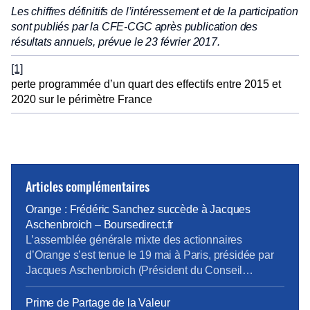
Les chiffres définitifs de l’intéressement et de la participation
sont publiés par la CFE-CGC après publication des
résultats annuels, prévue le 23 février 2017.
[1]
perte programmée d’un quart des effectifs entre 2015 et
2020 sur le périmètre France
Articles complémentaires
Orange : Frédéric Sanchez succède à Jacques
Aschenbroich – Boursedirect.fr
L’assemblée générale mixte des actionnaires
d’Orange s’est tenue le 19 mai à Paris, présidée par
Jacques Aschenbroich (Président du Conseil
d’administration), en présence de Christel
Heydemann (Directrice Générale), et du Conseil
Prime de Partage de la Valeur