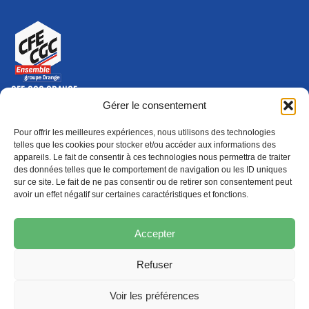
CFE-CGC ORANGE
10-12 rue Saint Amand, 75015 Paris Cedex 15
Gérer le consentement
(nouvelle fenêtre)
Nous contacter
Pour offrir les meilleures expériences, nous utilisons des technologies
01 46 79 28 74
telles que les cookies pour stocker et/ou accéder aux informations des
appareils. Le fait de consentir à ces technologies nous permettra de traiter
S'ABONNER
ADHÉRER
des données telles que le comportement de navigation ou les ID uniques
(NOUVELLE FENÊTRE)
sur ce site. Le fait de ne pas consentir ou de retirer son consentement peut
avoir un effet négatif sur certaines caractéristiques et fonctions.
Épargne
Formation
(nouvelle fenêtre)
(nouvelle fenêtre)
Accepter
Refuser
MENTIONS LÉGALES
PROTECTION DES DONNÉES
POLITIQUE DE COOKIES
Voir les préférences
© 2026 CFE-CGC Orange