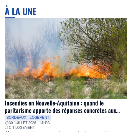
À LA UNE
Incendies en Nouvelle-Aquitaine : quand le
paritarisme apporte des réponses concrètes aux
salariés
BORDEAUX
LOGEMENT
30 JUILLET 2026 - 14H33
CIT LOGEMENT