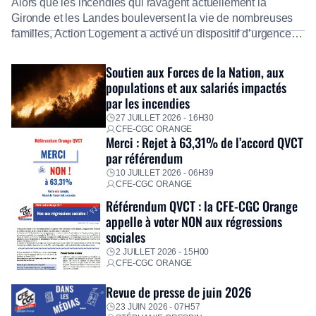
Alors que les incendies qui ravagent actuellement la
Gironde et les Landes bouleversent la vie de nombreuses
familles, Action Logement a activé un dispositif d’urgence
exceptionnel pour accompagner les salariés sinistrés.
Fidèle à sa mission d’utilité sociale, le Groupe mobilise
Soutien aux Forces de la Nation, aux
immédiatement ses équipes afin de proposer un diagnostic
populations et aux salariés impactés
personnalisé, des aides financières pour faire face aux
par les incendies
premières dépenses, […]
27 JUILLET 2026 - 16H30
CFE-CGC ORANGE
Merci : Rejet à 63,31% de l’accord QVCT
par référendum
10 JUILLET 2026 - 06H39
CFE-CGC ORANGE
Référendum QVCT : la CFE-CGC Orange
appelle à voter NON aux régressions
sociales
2 JUILLET 2026 - 15H00
CFE-CGC ORANGE
Revue de presse de juin 2026
23 JUIN 2026 - 07H57