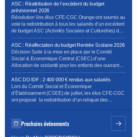
Légales de Paris : dénonciation d’usage et mise en
ASC : Réattribution de l’excédent du budget
conformité des déclarations des heures et périodes
prévisionnel 2026
d’astreinte Recrutement d’un préventeur au sein […]
Résolution Vos élus CFE-CGC Orange ont soumis au
vote la redistribution à tous les salariés d’un excédent
de budget ASC (Activités Sociales et Culturelles) de
2.4 millions d’euros. Cette proposition a été adoptée à
la majorité. Votes POUR : CFE-CGC Orange, CFTC
ASC : Réaffectation du budget Rentrée Scolaire 2026
et Indépendants ex-FOCom Votes CONTRE : CGT,
Décision Suite à la mise en place par le Comité
Sud, FOCom. La CFDT n’a pas pris part […]
Social & Economique Central (CSEC) d’une
Allocation de scolarité pour les enfants des ouvrants-
droit poursuivant des études supérieures, les élus du
CSEE DO IDF ont décidé de réaffecter la ligne
ASC DO IDF : 2 400 000 € rendus aux salariés
budgétaire initialement dédiée à la prestation Rentrée
Lors du Comité Social et Économique
scolaire 2026 (140 000 €) vers la ligne […]
d’Établissement (CSEE) de juillet, les élus CFE-CGC
ont proposé la redistribution d’un reliquat des
Activités Sociales et Culturelles (ASC) de 2 400 000
euros au bénéfice de tous les personnels. La CFE-
CGC choisit la transparence : les chiffres, la méthode
Prochains événements
de calcul et le résultat du vote sont détaillés […]