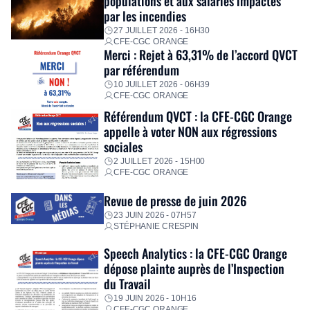
populations et aux salariés impactés
personnalisé, des aides financières pour faire face aux
par les incendies
premières dépenses, […]
27 JUILLET 2026 - 16H30
CFE-CGC ORANGE
Merci : Rejet à 63,31% de l’accord QVCT
par référendum
10 JUILLET 2026 - 06H39
CFE-CGC ORANGE
Référendum QVCT : la CFE-CGC Orange
appelle à voter NON aux régressions
sociales
2 JUILLET 2026 - 15H00
CFE-CGC ORANGE
Revue de presse de juin 2026
23 JUIN 2026 - 07H57
STÉPHANIE CRESPIN
Speech Analytics : la CFE-CGC Orange
dépose plainte auprès de l’Inspection
du Travail
19 JUIN 2026 - 10H16
CFE-CGC ORANGE