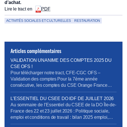
d’achat.
Lire le tract en
PDF
ACTIVITÉS SOCIALES ET CULTURELLES
RESTAURATION
Articles complémentaires
VALIDATION UNANIME DES COMPTES 2025 DU
CSE OFS !
Pour télécharger notre tract, CFE-CGC OFS –
Validation des comptes Pour la 7ème année
consécutive, les comptes du CSE Orange France
Siège sont approuvés sans réserve par les
Commissaires Aux Comptes. En plus d’être le plus
L’ESSENTIEL DU CSEE DO IDF DE JUILLET 2026
généreux des CSE de l’UES Orange, nous
Au sommaire de l’Essentiel du CSEE de la DO Île-de-
constatons également qu’il a sûrement été le mieux
France des 22 et 23 juillet 2026 : Politique sociale,
géré car il cumule […]
emploi et conditions de travail : bilan 2025 emploi,
perspectives et compétences Pôle Obligations