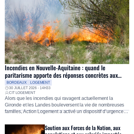
Incendies en Nouvelle-Aquitaine : quand le
paritarisme apporte des réponses concrètes aux
salariés
BORDEAUX
LOGEMENT
30 JUILLET 2026 - 14H33
CIT LOGEMENT
Alors que les incendies qui ravagent actuellement la
Gironde et les Landes bouleversent la vie de nombreuses
familles, Action Logement a activé un dispositif d’urgence
exceptionnel pour accompagner les salariés sinistrés.
Fidèle à sa mission d’utilité sociale, le Groupe mobilise
Soutien aux Forces de la Nation, aux
immédiatement ses équipes afin de proposer un diagnostic