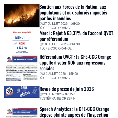
Fidèle à sa mission d’utilité sociale, le Groupe mobilise
Soutien aux Forces de la Nation, aux
immédiatement ses équipes afin de proposer un diagnostic
populations et aux salariés impactés
personnalisé, des aides financières pour faire face aux
par les incendies
premières dépenses, […]
27 JUILLET 2026 - 16H30
CFE-CGC ORANGE
Merci : Rejet à 63,31% de l’accord QVCT
par référendum
10 JUILLET 2026 - 06H39
CFE-CGC ORANGE
Référendum QVCT : la CFE-CGC Orange
appelle à voter NON aux régressions
sociales
2 JUILLET 2026 - 15H00
CFE-CGC ORANGE
Revue de presse de juin 2026
23 JUIN 2026 - 07H57
STÉPHANIE CRESPIN
Speech Analytics : la CFE-CGC Orange
dépose plainte auprès de l’Inspection