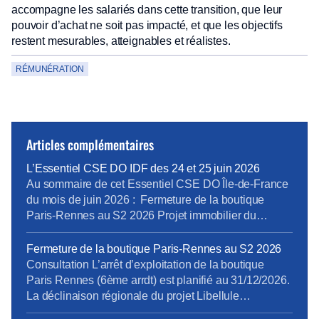
accompagne les salariés dans cette transition, que leur
pouvoir d’achat ne soit pas impacté, et que les objectifs
restent mesurables, atteignables et réalistes.
RÉMUNÉRATION
Articles complémentaires
L’Essentiel CSE DO IDF des 24 et 25 juin 2026
Au sommaire de cet Essentiel CSE DO Île-de-France
du mois de juin 2026 : Fermeture de la boutique
Paris-Rennes au S2 2026 Projet immobilier du
Campus Marseille : Projet Mistral Hygiène, Sécurité et
Conditions de Travail : rapport 2025 pour la DO IDF
Fermeture de la boutique Paris-Rennes au S2 2026
Rapport d’activité DO IDF des T3 et T4 2025 Cliquer
Consultation L’arrêt d’exploitation de la boutique
ICI pour télécharger […]
Paris Rennes (6ème arrdt) est planifié au 31/12/2026.
La déclinaison régionale du projet Libellule
s’achèvera donc avec cette dernière fermeture. Pour