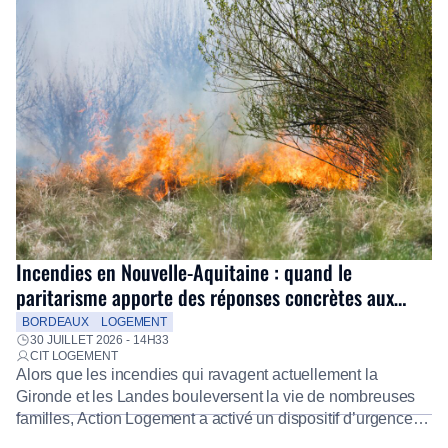
Incendies en Nouvelle-Aquitaine : quand le
paritarisme apporte des réponses concrètes aux
salariés
BORDEAUX
LOGEMENT
30 JUILLET 2026 - 14H33
CIT LOGEMENT
Alors que les incendies qui ravagent actuellement la
Gironde et les Landes bouleversent la vie de nombreuses
familles, Action Logement a activé un dispositif d’urgence
exceptionnel pour accompagner les salariés sinistrés.