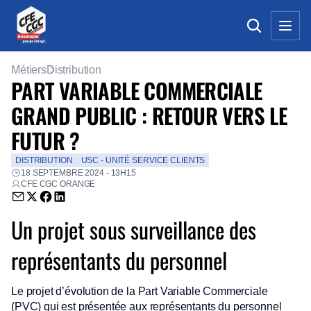
Métiers
Distribution
PART VARIABLE COMMERCIALE
GRAND PUBLIC : RETOUR VERS LE
FUTUR ?
DISTRIBUTION
USC - UNITÉ SERVICE CLIENTS
18 SEPTEMBRE 2024 - 13H15
CFE CGC ORANGE
Envoyer par email (nouvelle fenêtre)
Partager sur Twitter (nouvelle fenêtre)
Partager sur Facebook (nouvelle fenêtre)
Partager sur LinkedIn (nouvelle fenêtre)
Un projet sous surveillance des
représentants du personnel
Le projet d’évolution de la Part Variable Commerciale
(PVC) qui est présentée aux représentants du personnel