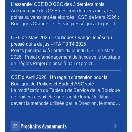
rappel, le projet Libellule consiste en l’arrêt
L’essentiel CSE DO GSO des 3 derniers mois
d’exploitation (avec une reprise de bail envisagée par
Au sommaire des CSE des trois derniers mois, les
Orange Store, anciennement la Générale de
points suivants ont été abordés : CSE de Mars 2026 :
Téléphone) ou la fermeture au niveau national […]
Boutiques Orange, le réseau pressé qui a du jus – ITA
T3 T4 2025 CSE Extra d’Avril 2025 (rappel) : La
médecine du Travail au chevet des salariés bien
CSE de Mars 2026 : Boutiques Orange, le réseau
patients de la DO GSO CSE d’Avril […]
pressé qui a du jus – ITA T3 T4 2025
Points principaux à l’ordre du jour du CSE de Mars
2026 : Projet d’aménagement de la nouvelle boutique
de Bègles Projet de prise à bail et projet
d’aménagement d’un local commercial dans la
galerie commerciale Beaulieu à Poitiers Le projet
CSE d’Avril 2026 : Un regain d’attention pour la
d’ouvertures exceptionnelles des boutiques de l’AD
Boutique de Poitiers et Budget ASC voté
OC et de l’AD SO les dimanches en 2026 et […]
La modification du Tableau de Service de la Boutique
de Poitiers devait être une simple formalité. Mais
devant la méthode utilisée par la Direction, le manque
de transparence et l’évidence d’incohérences, les
Elus ont mandaté la CSSCT distribution pour
analyser les impacts du projet, évaluer les risques et
Prochains événements
formuler des préconisations, au bénéfice des salariés