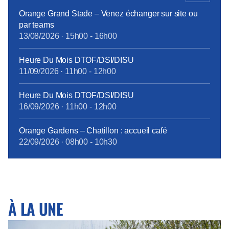
[…]
Orange Grand Stade – Venez échanger sur site ou
par teams
13/08/2026
·
15h00
-
16h00
Heure Du Mois DTOF/DSI/DISU
11/09/2026
·
11h00
-
12h00
Heure Du Mois DTOF/DSI/DISU
16/09/2026
·
11h00
-
12h00
Orange Gardens – Chatillon : accueil café
22/09/2026
·
08h00
-
10h30
À LA UNE