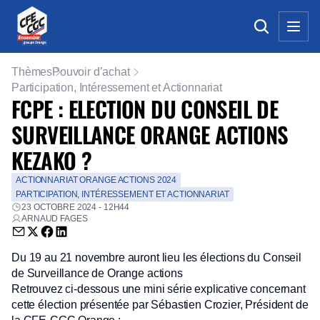
Thèmes
Pouvoir d’achat
Participation, Intéressement et Actionnariat
FCPE : ELECTION DU CONSEIL DE
SURVEILLANCE ORANGE ACTIONS
KEZAKO ?
ACTIONNARIAT ORANGE ACTIONS 2024
PARTICIPATION, INTÉRESSEMENT ET ACTIONNARIAT
23 OCTOBRE 2024 - 12H44
ARNAUD FAGES
Envoyer par email (nouvelle fenêtre)
Partager sur Twitter (nouvelle fenêtre)
Partager sur Facebook (nouvelle fenêtre)
Partager sur LinkedIn (nouvelle fenêtre)
Du 19 au 21 novembre auront lieu les élections du Conseil
de Surveillance de Orange actions
Retrouvez ci-dessous une mini série explicative concernant
cette élection présentée par Sébastien Crozier, Président de