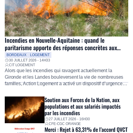
Incendies en Nouvelle-Aquitaine : quand le
paritarisme apporte des réponses concrètes aux
salariés
BORDEAUX
LOGEMENT
30 JUILLET 2026 - 14H33
CIT LOGEMENT
Alors que les incendies qui ravagent actuellement la
Gironde et les Landes bouleversent la vie de nombreuses
familles, Action Logement a activé un dispositif d’urgence
exceptionnel pour accompagner les salariés sinistrés.
Fidèle à sa mission d’utilité sociale, le Groupe mobilise
Soutien aux Forces de la Nation, aux
immédiatement ses équipes afin de proposer un diagnostic
populations et aux salariés impactés
personnalisé, des aides financières pour faire face aux
par les incendies
premières dépenses, […]
27 JUILLET 2026 - 16H30
CFE-CGC ORANGE
Merci : Rejet à 63,31% de l’accord QVCT