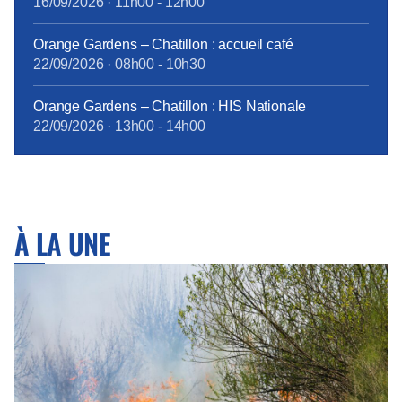
16/09/2026
·
11h00
-
12h00
Orange Gardens – Chatillon : accueil café
22/09/2026
·
08h00
-
10h30
Orange Gardens – Chatillon : HIS Nationale
22/09/2026
·
13h00
-
14h00
À LA UNE