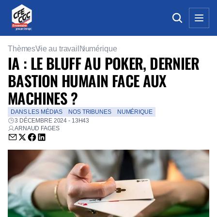
Thèmes
Vie au travail
Numérique
IA : LE BLUFF AU POKER, DERNIER
BASTION HUMAIN FACE AUX
MACHINES ?
DANS LES MÉDIAS
NOS TRIBUNES
NUMÉRIQUE
3 DÉCEMBRE 2024 - 13H43
ARNAUD FAGES
Envoyer par email (nouvelle fenêtre)
Partager sur Twitter (nouvelle fenêtre)
Partager sur Facebook (nouvelle fenêtre)
Partager sur LinkedIn (nouvelle fenêtre)