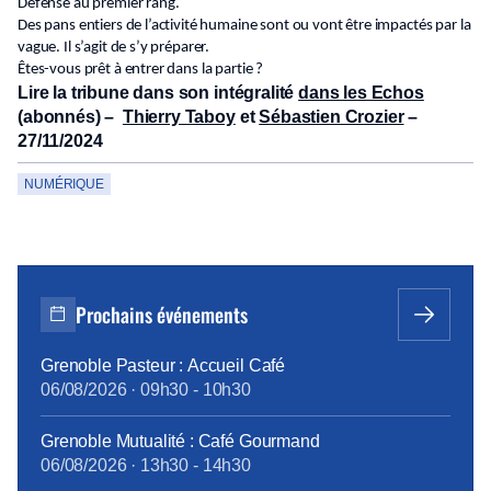
Défense au premier rang.
Des pans entiers de l’activité humaine sont ou vont être impactés par la
vague. Il s’agit de s’y préparer.
Êtes-vous prêt à entrer dans la partie ?
Lire la tribune dans son intégralité
dans les Echos
(abonnés) –
Thierry Taboy
et
Sébastien Crozier
–
27/11/2024
NUMÉRIQUE
Prochains événements
Grenoble Pasteur : Accueil Café
06/08/2026
·
09h30
-
10h30
Grenoble Mutualité : Café Gourmand
06/08/2026
·
13h30
-
14h30