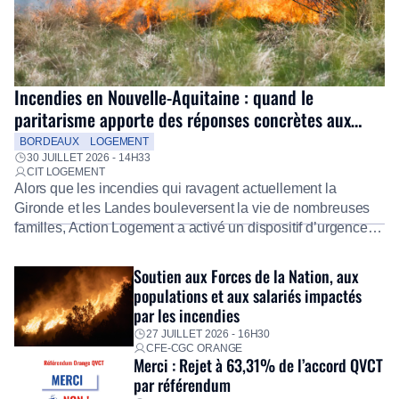
Incendies en Nouvelle-Aquitaine : quand le
paritarisme apporte des réponses concrètes aux
salariés
BORDEAUX
LOGEMENT
30 JUILLET 2026 - 14H33
CIT LOGEMENT
Alors que les incendies qui ravagent actuellement la
Gironde et les Landes bouleversent la vie de nombreuses
familles, Action Logement a activé un dispositif d’urgence
exceptionnel pour accompagner les salariés sinistrés.
Fidèle à sa mission d’utilité sociale, le Groupe mobilise
Soutien aux Forces de la Nation, aux
immédiatement ses équipes afin de proposer un diagnostic
populations et aux salariés impactés
personnalisé, des aides financières pour faire face aux
par les incendies
premières dépenses, […]
27 JUILLET 2026 - 16H30
CFE-CGC ORANGE
Merci : Rejet à 63,31% de l’accord QVCT
par référendum