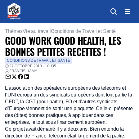
Thèmes
Vie au travail
Conditions de Travail et Santé
GOOD WORK GOOD HEALTH, LES
BONNES PETITES RECETTES !
CONDITIONS DE TRAVAIL ET SANTÉ
27 OCTOBRE 2010 - 10H35
FRANCIS HAMY
Envoyer par email (nouvelle fenêtre)
Partager sur Twitter (nouvelle fenêtre)
Partager sur Facebook (nouvelle fenêtre)
Partager sur LinkedIn (nouvelle fenêtre)
L’association des opérateurs européens des telecoms et
l’UNI europa un des syndicats européens dont font partie la
CFDT, la CGT (pour partie), FO et d’autres syndicats
d’Europe viennent de sortir une plaquette. Celle-ci présente
des (dites) bonnes pratiques, à appliquer dans ces
entreprises, le tout sous financement européen.
Ce projet avait démarré il y a deux ans. Bien entendu la
direction de France Telecom était largement de la partie,