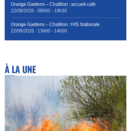
Orange Gardens – Chatillon : accueil café
22/09/2026
·
08h00
-
10h30
Orange Gardens – Chatillon : HIS Nationale
22/09/2026
·
13h00
-
14h00
À LA UNE