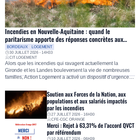
Incendies en Nouvelle-Aquitaine : quand le
paritarisme apporte des réponses concrètes aux
salariés
BORDEAUX
LOGEMENT
30 JUILLET 2026 - 14H33
CIT LOGEMENT
Alors que les incendies qui ravagent actuellement la
Gironde et les Landes bouleversent la vie de nombreuses
familles, Action Logement a activé un dispositif d’urgence
exceptionnel pour accompagner les salariés sinistrés.
Fidèle à sa mission d’utilité sociale, le Groupe mobilise
Soutien aux Forces de la Nation, aux
immédiatement ses équipes afin de proposer un diagnostic
populations et aux salariés impactés
personnalisé, des aides financières pour faire face aux
par les incendies
premières dépenses, […]
27 JUILLET 2026 - 16H30
CFE-CGC ORANGE
Merci : Rejet à 63,31% de l’accord QVCT
par référendum
10 JUILLET 2026 - 06H39