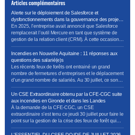
Articles complémentaires
Alerte sur le déploiement de Salesforce et
dysfonctionnements dans la gouvernance des projets
métiers
En 2025, l’entreprise avait annoncé que Salesforce
remplacerait l’outil Mercure en tant que système de
gestion de la relation client (CRM). À cette occasion,
la Direction Pro-PME et la Direction du Système
d’Information (DSI) avaient sollicité chaque métier
Incendies en Nouvelle Aquitaine : 11 réponses aux
pour élaborer un cahier des charges rigoureux,
questions des salarié(e)s
destiné à prendre en compte les besoins terrain
Les récents feux de forêts ont entrainé un grand
spécifiques de […]
nombre de fermetures d’entreprises et le déplacement
d’un grand nombre de salariés. Au 30 juillet, ce sont
près de 19500 établissements et près de 61 500
salariés qui étaient concernés. Pour limiter les
Un CSE Extraordinaire obtenu par la CFE-CGC suite
impacts de cette crise sur l’emploi et sur les
aux incendies en Gironde et dans les Landes
entreprises, l’activité partielle peut-être […]
À la demande de la CFE-CGC, un CSE
extraordinaire s’est tenu ce jeudi 30 juillet pour faire le
point sur la gestion de la crise des feux de forêt qui
touchent la Gironde et les Landes. Plus de 1 100
salariés de la DO Grand Sud-Ouest sont concernés.
L’ESSENTIEL DU CSEE DO IDF DE JUILLET 2026