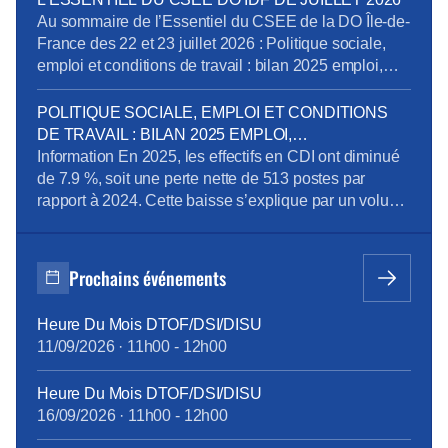
Voici ce qu’il faut retenir des échanges, […]
Au sommaire de l’Essentiel du CSEE de la DO Île-de-
France des 22 et 23 juillet 2026 : Politique sociale,
emploi et conditions de travail : bilan 2025 emploi,
perspectives et compétences Pôle Obligations
Légales de Paris : dénonciation d’usage et mise en
POLITIQUE SOCIALE, EMPLOI ET CONDITIONS
conformité des déclarations des heures et périodes
DE TRAVAIL : BILAN 2025 EMPLOI,
d’astreinte Recrutement d’un préventeur au sein […]
PERSPECTIVES ET COMPÉTENCES
Information En 2025, les effectifs en CDI ont diminué
de 7.9 %, soit une perte nette de 513 postes par
rapport à 2024. Cette baisse s’explique par un volume
important de départs de l’entreprise (392 au total, dont
348 départs à la retraite) qui ne sont pas remplacés.
On observe par ailleurs un net ralentissement […]
Prochains événements
Heure Du Mois DTOF/DSI/DISU
11/09/2026
·
11h00
-
12h00
Heure Du Mois DTOF/DSI/DISU
16/09/2026
·
11h00
-
12h00