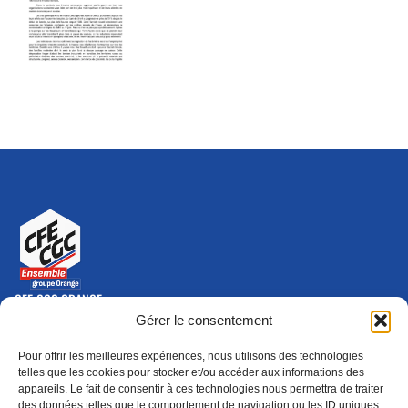
CFE-CGC ORANGE
10-12 rue Saint Amand, 75015 Paris Cedex 15
Gérer le consentement
(nouvelle fenêtre)
Nous contacter
Pour offrir les meilleures expériences, nous utilisons des technologies
01 46 79 28 74
telles que les cookies pour stocker et/ou accéder aux informations des
appareils. Le fait de consentir à ces technologies nous permettra de traiter
S'ABONNER
ADHÉRER
des données telles que le comportement de navigation ou les ID uniques