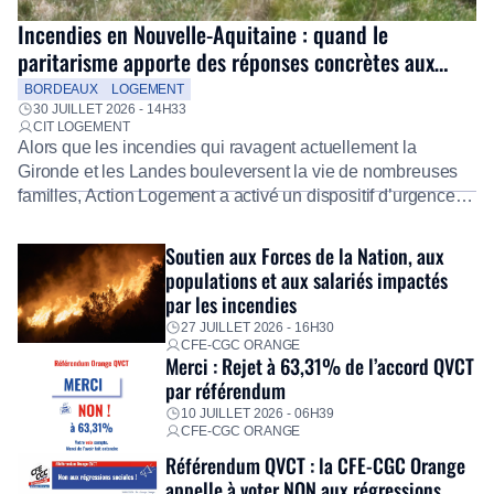
Incendies en Nouvelle-Aquitaine : quand le
paritarisme apporte des réponses concrètes aux
salariés
BORDEAUX
LOGEMENT
30 JUILLET 2026 - 14H33
CIT LOGEMENT
Alors que les incendies qui ravagent actuellement la
Gironde et les Landes bouleversent la vie de nombreuses
familles, Action Logement a activé un dispositif d’urgence
exceptionnel pour accompagner les salariés sinistrés.
Fidèle à sa mission d’utilité sociale, le Groupe mobilise
Soutien aux Forces de la Nation, aux
immédiatement ses équipes afin de proposer un diagnostic
populations et aux salariés impactés
personnalisé, des aides financières pour faire face aux
par les incendies
premières dépenses, […]
27 JUILLET 2026 - 16H30
CFE-CGC ORANGE
Merci : Rejet à 63,31% de l’accord QVCT
par référendum
10 JUILLET 2026 - 06H39
CFE-CGC ORANGE
Référendum QVCT : la CFE-CGC Orange
appelle à voter NON aux régressions