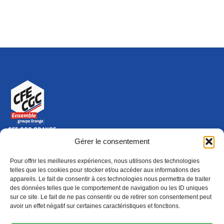
CFE-CGC ORANGE
10-12 rue Saint Amand, 75015 Paris Cedex 15
Gérer le consentement
(nouvelle fenêtre)
Nous contacter
Pour offrir les meilleures expériences, nous utilisons des technologies
01 46 79 28 74
telles que les cookies pour stocker et/ou accéder aux informations des
appareils. Le fait de consentir à ces technologies nous permettra de traiter
S'ABONNER
ADHÉRER
des données telles que le comportement de navigation ou les ID uniques
(NOUVELLE FENÊTRE)
sur ce site. Le fait de ne pas consentir ou de retirer son consentement peut
avoir un effet négatif sur certaines caractéristiques et fonctions.
Épargne
Formation
(nouvelle fenêtre)
(nouvelle fenêtre)