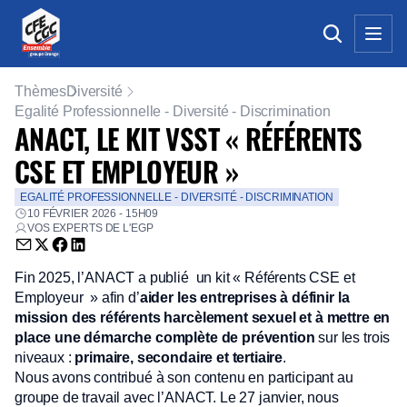
Thèmes
Diversité
Egalité Professionnelle - Diversité - Discrimination
ANACT, LE KIT VSST « RÉFÉRENTS
CSE ET EMPLOYEUR »
EGALITÉ PROFESSIONNELLE - DIVERSITÉ - DISCRIMINATION
10 FÉVRIER 2026 - 15H09
VOS EXPERTS DE L'EGP
Envoyer par email (nouvelle fenêtre)
Partager sur Twitter (nouvelle fenêtre)
Partager sur Facebook (nouvelle fenêtre)
Partager sur LinkedIn (nouvelle fenêtre)
Fin 2025, l’ANACT a publié un kit « Référents CSE et
Employeur » afin d’
aider les entreprises à définir la
mission des référents harcèlement sexuel et à mettre en
place une démarche complète de prévention
sur les trois
niveaux :
primaire, secondaire et tertiaire
.
Nous avons contribué à son contenu en participant au
groupe de travail avec l’ANACT. Le 27 janvier, nous