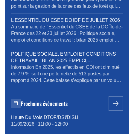
point sur la gestion de la crise des feux de forêt qui
touchent la Gironde et les Landes. Plus de 1 100
salariés de la DO Grand Sud-Ouest sont concernés.
L’ESSENTIEL DU CSEE DO IDF DE JUILLET 2026
Voici ce qu’il faut retenir des échanges, […]
Au sommaire de l’Essentiel du CSEE de la DO Île-de-
France des 22 et 23 juillet 2026 : Politique sociale,
emploi et conditions de travail : bilan 2025 emploi,
perspectives et compétences Pôle Obligations
Légales de Paris : dénonciation d’usage et mise en
POLITIQUE SOCIALE, EMPLOI ET CONDITIONS
conformité des déclarations des heures et périodes
DE TRAVAIL : BILAN 2025 EMPLOI,
d’astreinte Recrutement d’un préventeur au sein […]
PERSPECTIVES ET COMPÉTENCES
Information En 2025, les effectifs en CDI ont diminué
de 7.9 %, soit une perte nette de 513 postes par
rapport à 2024. Cette baisse s’explique par un volume
important de départs de l’entreprise (392 au total, dont
348 départs à la retraite) qui ne sont pas remplacés.
On observe par ailleurs un net ralentissement […]
Prochains événements
Heure Du Mois DTOF/DSI/DISU
11/09/2026
·
11h00
-
12h00