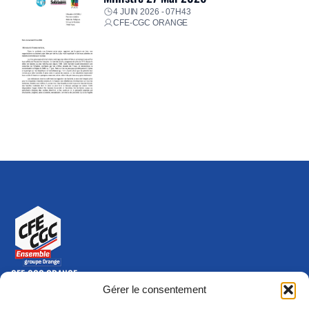
4 JUIN 2026 - 07H43
CFE-CGC ORANGE
CFE-CGC ORANGE
10-12 rue Saint Amand, 75015 Paris Cedex 15
Gérer le consentement
(nouvelle fenêtre)