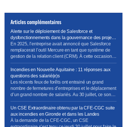
Articles complémentaires
Alerte sur le déploiement de Salesforce et
dysfonctionnements dans la gouvernance des projets
métiers
En 2025, l’entreprise avait annoncé que Salesforce
remplacerait l’outil Mercure en tant que système de
gestion de la relation client (CRM). À cette occasion,
la Direction Pro-PME et la Direction du Système
d’Information (DSI) avaient sollicité chaque métier
Incendies en Nouvelle Aquitaine : 11 réponses aux
pour élaborer un cahier des charges rigoureux,
questions des salarié(e)s
destiné à prendre en compte les besoins terrain
Les récents feux de forêts ont entrainé un grand
spécifiques de […]
nombre de fermetures d’entreprises et le déplacement
d’un grand nombre de salariés. Au 30 juillet, ce sont
près de 19500 établissements et près de 61 500
salariés qui étaient concernés. Pour limiter les
Un CSE Extraordinaire obtenu par la CFE-CGC suite
impacts de cette crise sur l’emploi et sur les
aux incendies en Gironde et dans les Landes
entreprises, l’activité partielle peut-être […]
À la demande de la CFE-CGC, un CSE
extraordinaire s’est tenu ce jeudi 30 juillet pour faire le