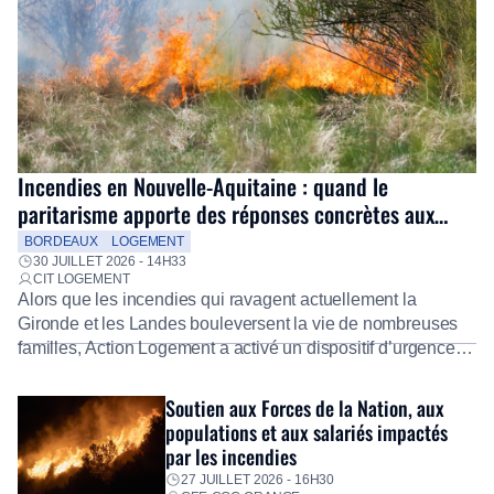
Incendies en Nouvelle-Aquitaine : quand le
paritarisme apporte des réponses concrètes aux
salariés
BORDEAUX
LOGEMENT
30 JUILLET 2026 - 14H33
CIT LOGEMENT
Alors que les incendies qui ravagent actuellement la
Gironde et les Landes bouleversent la vie de nombreuses
familles, Action Logement a activé un dispositif d’urgence
exceptionnel pour accompagner les salariés sinistrés.
Fidèle à sa mission d’utilité sociale, le Groupe mobilise
Soutien aux Forces de la Nation, aux
immédiatement ses équipes afin de proposer un diagnostic
populations et aux salariés impactés
personnalisé, des aides financières pour faire face aux
par les incendies
premières dépenses, […]
27 JUILLET 2026 - 16H30