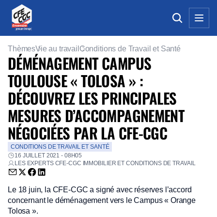
Thèmes
Vie au travail
Conditions de Travail et Santé
DÉMÉNAGEMENT CAMPUS
TOULOUSE « TOLOSA » :
DÉCOUVREZ LES PRINCIPALES
MESURES D’ACCOMPAGNEMENT
NÉGOCIÉES PAR LA CFE-CGC
CONDITIONS DE TRAVAIL ET SANTÉ
16 JUILLET 2021 - 08H05
LES EXPERTS CFE-CGC IMMOBILIER ET CONDITIONS DE TRAVAIL
Envoyer par email (nouvelle fenêtre)
Partager sur Twitter (nouvelle fenêtre)
Partager sur Facebook (nouvelle fenêtre)
Partager sur LinkedIn (nouvelle fenêtre)
Le 18 juin, la CFE-CGC a signé avec réserves l’accord
concernant le déménagement vers le Campus « Orange
Tolosa ».