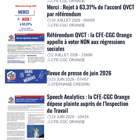
CFE-CGC ORANGE
Merci : Rejet à 63,31% de l’accord QVCT
par référendum
10 JUILLET 2026 - 06H39
CFE-CGC ORANGE
Référendum QVCT : la CFE-CGC Orange
appelle à voter NON aux régressions
sociales
2 JUILLET 2026 - 15H00
CFE-CGC ORANGE
Revue de presse de juin 2026
23 JUIN 2026 - 07H57
STÉPHANIE CRESPIN
Speech Analytics : la CFE-CGC Orange
dépose plainte auprès de l’Inspection
du Travail
19 JUIN 2026 - 10H16
CFE-CGC ORANGE