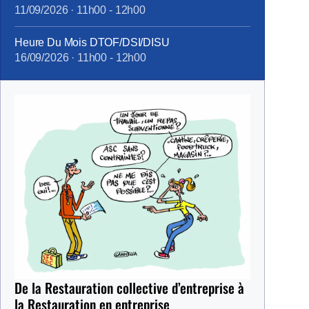
11/09/2026
·
11h00
-
12h00
Heure Du Mois DTOF/DSI/DISU
16/09/2026
·
11h00
-
12h00
De la Restauration collective d’entreprise à
la Restauration en entreprise