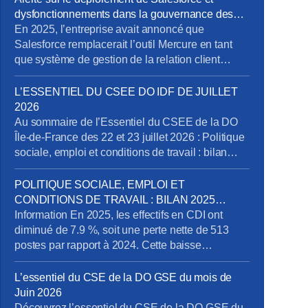
dysfonctionnements dans la gouvernance des
projets métiers
En 2025, l’entreprise avait annoncé que
Salesforce remplacerait l’outil Mercure en tant
que système de gestion de la relation client
(CRM). À cette occasion, la Direction Pro-PME et
la Direction du Système d’Information (DSI)
L’ESSENTIEL DU CSEE DO IDF DE JUILLET
avaient sollicité chaque métier pour élaborer un
2026
cahier des charges rigoureux, destiné à prendre
Au sommaire de l’Essentiel du CSEE de la DO
en compte les besoins terrain spécifiques de […]
Île-de-France des 22 et 23 juillet 2026 : Politique
sociale, emploi et conditions de travail : bilan
2025 emploi, perspectives et compétences Pôle
Obligations Légales de Paris : dénonciation
POLITIQUE SOCIALE, EMPLOI ET
d’usage et mise en conformité des déclarations
CONDITIONS DE TRAVAIL : BILAN 2025
des heures et périodes d’astreinte Recrutement
EMPLOI, PERSPECTIVES ET
Information En 2025, les effectifs en CDI ont
d’un préventeur au sein […]
COMPÉTENCES
diminué de 7.9 %, soit une perte nette de 513
postes par rapport à 2024. Cette baisse
s’explique par un volume important de départs de
l’entreprise (392 au total, dont 348 départs à la
L’essentiel du CSE de la DO GSE du mois de
retraite) qui ne sont pas remplacés. On observe
Juin 2026
par ailleurs un net ralentissement […]
Découvrez l’essentiel du CSE de la DO GSE du