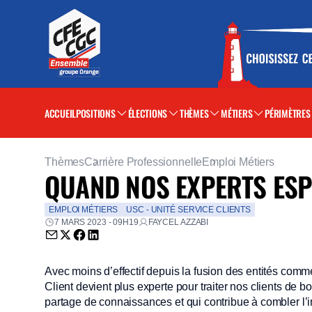
ACCUEIL
POSITIONS
ÉLECTIONS
THÈMES
MÉTIERS
PÉRIMÈTRES
Thèmes
Carrière Professionnelle
Emploi Métiers
QUAND NOS EXPERTS ES
EMPLOI MÉTIERS
USC - UNITÉ SERVICE CLIENTS
7 MARS 2023 - 09H19
FAYCEL AZZABI
Envoyer par email (nouvelle fenêtre)
Partager sur Twitter (nouvelle fenêtre)
Partager sur Facebook (nouvelle fenêtre)
Partager sur LinkedIn (nouvelle fenêtre)
Avec moins d’effectif depuis la fusion des entités comm
Client devient plus experte pour traiter nos clients de 
partage de connaissances et qui contribue à combler l’i