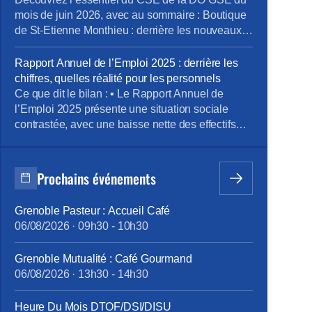
mois de juin 2026, avec au sommaire : Boutique
de St-Etienne Monthieu : derrière les nouveaux
horaires, quel impact réel? Rapport Annuel de
l’Emploi 2025 : derrière les chiffres, quelles
Rapport Annuel de l’Emploi 2025 : derrière les
réalité pour les personnels Climatisation l’été,
chiffres, quelles réalité pour les personnels
chauffage l’hiver : les personnels ne doivent plus
Ce que dit le bilan : ▪ Le Rapport Annuel de
subir l’impréparation […]
l’Emploi 2025 présente une situation sociale
contrastée, avec une baisse nette des effectifs
actifs : -7,5 %, dont -373 CDI sur l’année. La
Direction met en avant 47 recrutements externes,
mais ceux-ci restent très loin des 318 sorties
Prochains événements
définitives, dont une très grande majorité […]
Grenoble Pasteur : Accueil Café
06/08/2026
·
09h30
-
10h30
Grenoble Mutualité : Café Gourmand
06/08/2026
·
13h30
-
14h30
Heure Du Mois DTOF/DSI/DISU