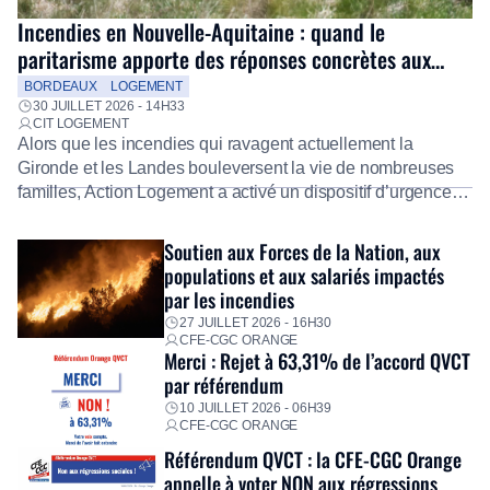
Incendies en Nouvelle-Aquitaine : quand le
paritarisme apporte des réponses concrètes aux
salariés
BORDEAUX
LOGEMENT
30 JUILLET 2026 - 14H33
CIT LOGEMENT
Alors que les incendies qui ravagent actuellement la
Gironde et les Landes bouleversent la vie de nombreuses
familles, Action Logement a activé un dispositif d’urgence
exceptionnel pour accompagner les salariés sinistrés.
Fidèle à sa mission d’utilité sociale, le Groupe mobilise
Soutien aux Forces de la Nation, aux
immédiatement ses équipes afin de proposer un diagnostic
populations et aux salariés impactés
personnalisé, des aides financières pour faire face aux
par les incendies
premières dépenses, […]
27 JUILLET 2026 - 16H30
CFE-CGC ORANGE
Merci : Rejet à 63,31% de l’accord QVCT
par référendum
10 JUILLET 2026 - 06H39
CFE-CGC ORANGE
Référendum QVCT : la CFE-CGC Orange
appelle à voter NON aux régressions