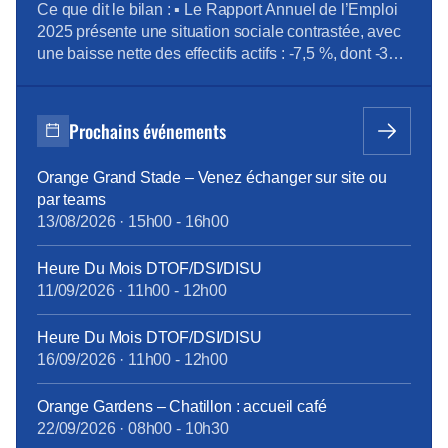
personnels ne doivent plus subir l’impréparation […]
Ce que dit le bilan : ▪ Le Rapport Annuel de l’Emploi
2025 présente une situation sociale contrastée, avec
une baisse nette des effectifs actifs : -7,5 %, dont -373
CDI sur l’année. La Direction met en avant 47
recrutements externes, mais ceux-ci restent très loin
des 318 sorties définitives, dont une très grande
Prochains événements
majorité […]
Orange Grand Stade – Venez échanger sur site ou
par teams
13/08/2026
·
15h00
-
16h00
Heure Du Mois DTOF/DSI/DISU
11/09/2026
·
11h00
-
12h00
Heure Du Mois DTOF/DSI/DISU
16/09/2026
·
11h00
-
12h00
Orange Gardens – Chatillon : accueil café
22/09/2026
·
08h00
-
10h30