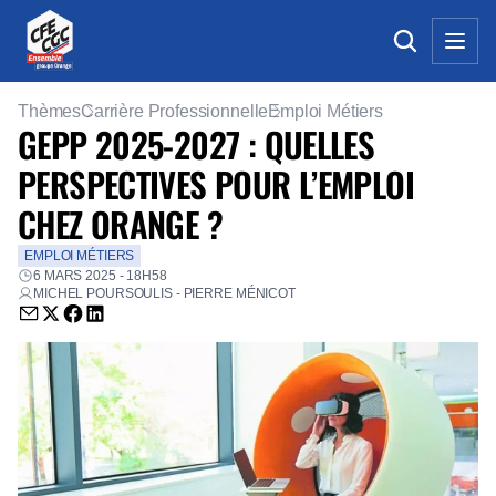
Thèmes
Carrière Professionnelle
Emploi Métiers
GEPP 2025-2027 : QUELLES
PERSPECTIVES POUR L’EMPLOI
CHEZ ORANGE ?
EMPLOI MÉTIERS
6 MARS 2025 - 18H58
MICHEL POURSOULIS - PIERRE MÉNICOT
Envoyer par email (nouvelle fenêtre)
Partager sur Twitter (nouvelle fenêtre)
Partager sur Facebook (nouvelle fenêtre)
Partager sur LinkedIn (nouvelle fenêtre)