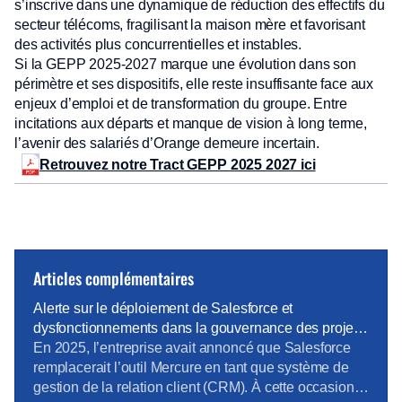
s’inscrive dans une dynamique de réduction des effectifs du
secteur télécoms, fragilisant la maison mère et favorisant
des activités plus concurrentielles et instables.
Si la GEPP 2025-2027 marque une évolution dans son
périmètre et ses dispositifs, elle reste insuffisante face aux
enjeux d’emploi et de transformation du groupe. Entre
incitations aux départs et manque de vision à long terme,
l’avenir des salariés d’Orange demeure incertain.
Retrouvez notre Tract GEPP 2025 2027 ici
Articles complémentaires
Alerte sur le déploiement de Salesforce et
dysfonctionnements dans la gouvernance des projets
métiers
En 2025, l’entreprise avait annoncé que Salesforce
remplacerait l’outil Mercure en tant que système de
gestion de la relation client (CRM). À cette occasion,