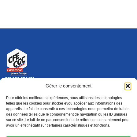
CFE-CGC ORANGE
10-12 rue Saint Amand, 75015 Paris Cedex 15
Gérer le consentement
(nouvelle fenêtre)
Nous contacter
Pour offrir les meilleures expériences, nous utilisons des technologies
01 46 79 28 74
telles que les cookies pour stocker et/ou accéder aux informations des
appareils. Le fait de consentir à ces technologies nous permettra de traiter
S'ABONNER
ADHÉRER
des données telles que le comportement de navigation ou les ID uniques
(NOUVELLE FENÊTRE)
sur ce site. Le fait de ne pas consentir ou de retirer son consentement peut
avoir un effet négatif sur certaines caractéristiques et fonctions.
Épargne
Formation
(nouvelle fenêtre)
(nouvelle fenêtre)