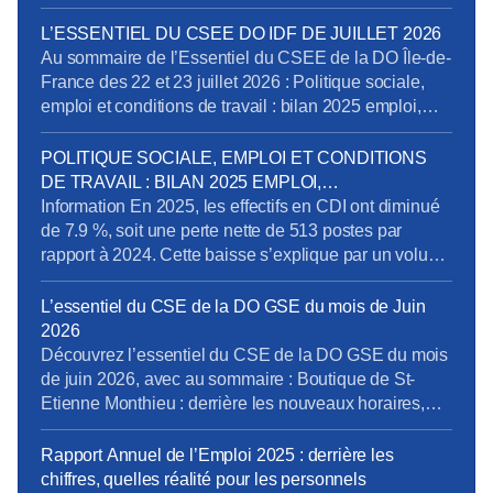
la Direction Pro-PME et la Direction du Système
d’Information (DSI) avaient sollicité chaque métier
L’ESSENTIEL DU CSEE DO IDF DE JUILLET 2026
pour élaborer un cahier des charges rigoureux,
Au sommaire de l’Essentiel du CSEE de la DO Île-de-
destiné à prendre en compte les besoins terrain
France des 22 et 23 juillet 2026 : Politique sociale,
spécifiques de […]
emploi et conditions de travail : bilan 2025 emploi,
perspectives et compétences Pôle Obligations
Légales de Paris : dénonciation d’usage et mise en
POLITIQUE SOCIALE, EMPLOI ET CONDITIONS
conformité des déclarations des heures et périodes
DE TRAVAIL : BILAN 2025 EMPLOI,
d’astreinte Recrutement d’un préventeur au sein […]
PERSPECTIVES ET COMPÉTENCES
Information En 2025, les effectifs en CDI ont diminué
de 7.9 %, soit une perte nette de 513 postes par
rapport à 2024. Cette baisse s’explique par un volume
important de départs de l’entreprise (392 au total, dont
348 départs à la retraite) qui ne sont pas remplacés.
L’essentiel du CSE de la DO GSE du mois de Juin
On observe par ailleurs un net ralentissement […]
2026
Découvrez l’essentiel du CSE de la DO GSE du mois
de juin 2026, avec au sommaire : Boutique de St-
Etienne Monthieu : derrière les nouveaux horaires,
quel impact réel? Rapport Annuel de l’Emploi 2025 :
derrière les chiffres, quelles réalité pour les
Rapport Annuel de l’Emploi 2025 : derrière les
personnels Climatisation l’été, chauffage l’hiver : les
chiffres, quelles réalité pour les personnels