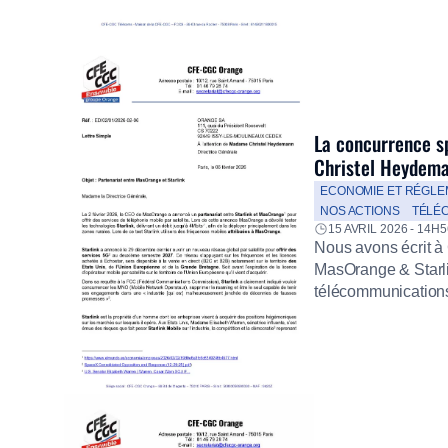
sur […]
La concurrence sp
Christel Heydeman
ECONOMIE ET RÉGLE
NOS ACTIONS
TÉLÉ
15 AVRIL 2026 - 14H5
Nous avons écrit à
MasOrange & Starli
télécommunications 
d’expérimentation e
derrière la ligne 
[…]