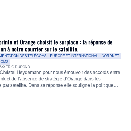
rinte et Orange choisit le surplace : la réponse de
n à notre courrier sur le satellite.
MENTATION DES TÉLÉCOMS
EUROPE ET INTERNATIONAL
NORDNET
COMS
6
ERIC DUPOND
 Christel Heydemann pour nous émouvoir des accords entre
nk et de l’absence de stratégie d’Orange dans les
par satellite. Dans sa réponse elle souligne la politique
t d’attente d’Orange. Bref il est urgent de rester bien caché
Maginot[1] du démantèlement de SFR. Dans le contexte actuel