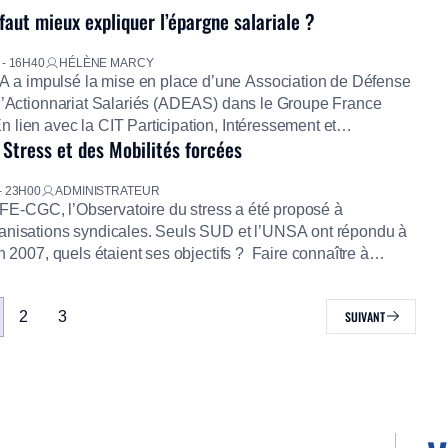
 faut mieux expliquer l’épargne salariale ?
- 16H40
HÉLÈNE MARCY
 impulsé la mise en place d’une Association de Défense
 l’Actionnariat Salariés (ADEAS) dans le Groupe France
lien avec la CIT Participation, Intéressement et
 Stress et des Mobilités forcées
 CFE-CGC/UNSA, elle analyse l’offre d’épargne salariale
nnels du Groupe en France, et propose des améliorations,
- 23H00
ADMINISTRATEUR
a CFE-CGC, l’Observatoire du stress a été proposé à
anisations syndicales. Seuls SUD et l’UNSA ont répondu à
in 2007, quels étaient ses objectifs ? Faire connaître à
l’extérieur de l’entreprise la réalité d’une gestion par le
formation par les médias (plus […]
2
3
SUIVANT