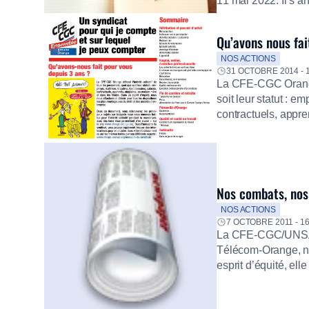
11 mai 2022. Il s’
les parties civiles.
ce verdict et d’eng
Qu’avons nous fai
NOS ACTIONS
31 OCTOBRE 2014 - 
La CFE-CGC Orange d
soit leur statut : e
contractuels, appre
esprit d’équité, no
plus avantageuses d
Nos combats, nos 
NOS ACTIONS
7 OCTOBRE 2011 - 1
La CFE-CGC/UNSA 
Télécom-Orange, no
esprit d’équité, ell
avantageuses du dr
nous avons menés p