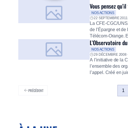
Vous pensez qu’il
NOS ACTIONS
22 SEPTEMBRE 2011 
La CFE-CGC/UNSA a
de l’Épargne et de
Télécom-Orange. En 
L’Observatoire du
Actionnariat de la
proposée aux perso
NOS ACTIONS
au travers des […]
29 DÉCEMBRE 2008 
A l’initiative de l
l’ensemble des org
l’appel. Créé en ju
l’intérieur comme à 
stress Relayer l’in
PRÉCÉDENT
1