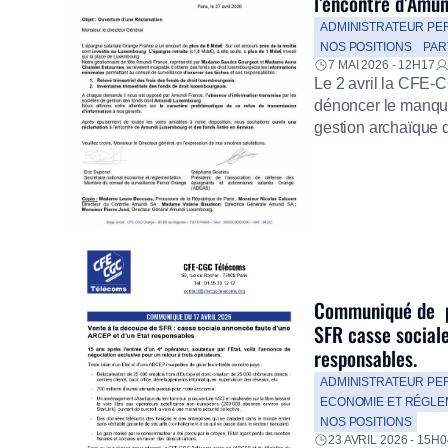
l’encontre d’Amun
ADMINISTRATEUR PE
NOS POSITIONS
PAR
7 MAI 2026 - 12H17
Le 2 avril la CFE-
dénoncer le manque
gestion archaïque 
négociations pour 
épargne salariale s
Communiqué de pr
SFR casse social
responsables.
ADMINISTRATEUR PE
ECONOMIE ET RÉGLE
NOS POSITIONS
23 AVRIL 2026 - 15H0