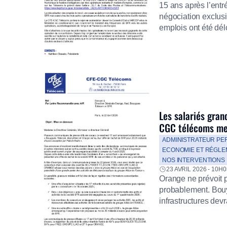
15 ans après l’entr
négociation exclusi
emplois ont été dél
communiqué de pr
Les salariés gran
CGC télécoms met
ADMINISTRATEUR PE
ECONOMIE ET RÉGLE
NOS INTERVENTIONS
23 AVRIL 2026 - 10H0
Orange ne prévoit p
probablement. Bou
infrastructures dev
quelles conditions
personnels n’ont ét