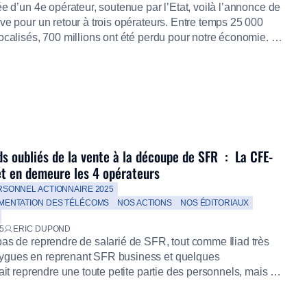
ée d’un 4e opérateur, soutenue par l’Etat, voilà l’annonce de
ve pour un retour à trois opérateurs. Entre temps 25 000
ocalisés, 700 millions ont été perdu pour notre économie. Le
esse
ds oubliés de la vente à la découpe de SFR : La CFE-
 en demeure les 4 opérateurs
RSONNEL ACTIONNAIRE 2025
MENTATION DES TÉLÉCOMS
NOS ACTIONS
NOS ÉDITORIAUX
5
ERIC DUPOND
as de reprendre de salarié de SFR, tout comme Iliad très
ygues en reprenant SFR business et quelques
rait reprendre une toute petite partie des personnels, mais à
 ? Dans aucune des quatre sociétés les représentants des
é informés et consultés, aucune discussion n’a été ouverte