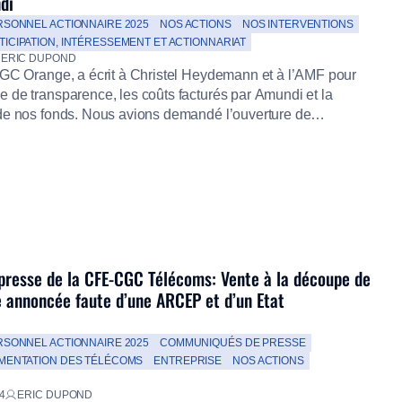
di
RSONNEL ACTIONNAIRE 2025
NOS ACTIONS
NOS INTERVENTIONS
TICIPATION, INTÉRESSEMENT ET ACTIONNARIAT
ERIC DUPOND
CGC Orange, a écrit à Christel Heydemann et à l’AMF pour
 de transparence, les coûts facturés par Amundi et la
de nos fonds. Nous avions demandé l’ouverture de
moderniser la gouvernance : Les rendements de notre
ont entravés par ces fonctionnements d’un autre […]
esse de la CFE-CGC Télécoms: Vente à la découpe de
e annoncée faute d’une ARCEP et d’un Etat
RSONNEL ACTIONNAIRE 2025
COMMUNIQUÉS DE PRESSE
MENTATION DES TÉLÉCOMS
ENTREPRISE
NOS ACTIONS
4
ERIC DUPOND