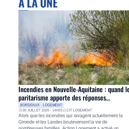
À LA UNE
Incendies en Nouvelle-Aquitaine : quand l
paritarisme apporte des réponses
concrètes aux salariés
BORDEAUX
LOGEMENT
30 JUILLET 2026 - 14H33
CIT LOGEMENT
Alors que les incendies qui ravagent actuellement la
Gironde et les Landes bouleversent la vie de
nombreuses familles, Action Logement a activé un