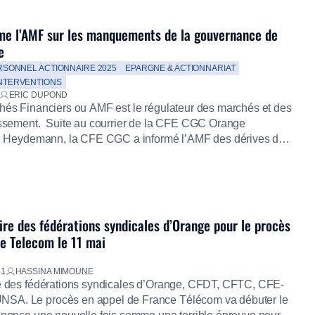
me l’AMF sur les manquements de la gouvernance de
e
RSONNEL ACTIONNAIRE 2025
EPARGNE & ACTIONNARIAT
INTERVENTIONS
ERIC DUPOND
chés Financiers ou AMF est le régulateur des marchés et des
tissement. Suite au courrier de la CFE CGC Orange
tel Heydemann, la CFE CGC a informé l’AMF des dérives de
 Orange et de notre revendication de modernisation.
ire des fédérations syndicales d’Orange pour le procès
ce Telecom le 11 mai
51
HASSINA MIMOUNE
re des fédérations syndicales d’Orange, CFDT, CFTC, CFE-
SA. Le procès en appel de France Télécom va débuter le