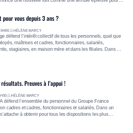
annonce une nouvelle fois comme une terrible épreuve pour
 La décision de la direction d’Orange de ne pas faire appel de
ager les […]
t pour vous depuis 3 ans ?
19H06
HÉLÈNE MARCY
éfend l’intérêt collectif de tous les personnels, quel que
mployés, maîtrises et cadres, fonctionnaires, salariés,
ntis, stagiaires, en maison mère et dans les filiales. Dans un
us nous attachons à obtenir pour tous les dispositions les
u droit et des accords d’entreprise. Dans […]
résultats. Preuves à l’appui !
6H50
HÉLÈNE MARCY
défend l’ensemble du personnel du Groupe France
n cadres et cadres, fonctionnaires et salariés. Dans un
e s’attache à obtenir pour tous les dispositions les plus
oit et des accords d’entreprise. Retrouvez les combats que
our la défense de tous et les resultats que nous […]