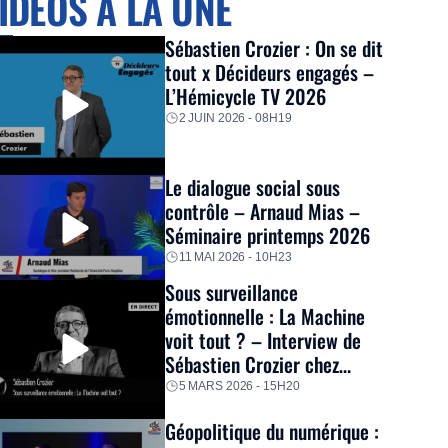
IDÉOS À LA UNE
Sébastien Crozier : On se dit
tout x Décideurs engagés –
L’Hémicycle TV 2026
2 JUIN 2026 - 08H19
Le dialogue social sous
contrôle – Arnaud Mias –
Séminaire printemps 2026
11 MAI 2026 - 10H23
Sous surveillance
émotionnelle : La Machine
voit tout ? – Interview de
Sébastien Crozier chez
Thinkerview
5 MARS 2026 - 15H20
Géopolitique du numérique :