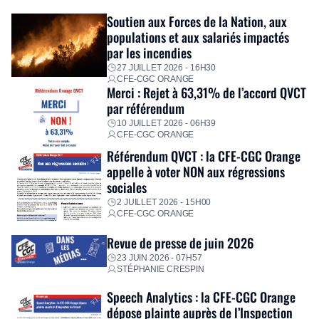
Fidèle à sa mission d’utilité sociale, le Groupe mobilise
Soutien aux Forces de la Nation, aux
immédiatement ses équipes afin de proposer un diagnostic
populations et aux salariés impactés
personnalisé, des aides financières pour faire face aux
par les incendies
premières dépenses, […]
27 JUILLET 2026 - 16H30
CFE-CGC ORANGE
Merci : Rejet à 63,31% de l’accord QVCT
par référendum
10 JUILLET 2026 - 06H39
CFE-CGC ORANGE
Référendum QVCT : la CFE-CGC Orange
appelle à voter NON aux régressions
sociales
2 JUILLET 2026 - 15H00
CFE-CGC ORANGE
Revue de presse de juin 2026
23 JUIN 2026 - 07H57
STÉPHANIE CRESPIN
Speech Analytics : la CFE-CGC Orange
dépose plainte auprès de l’Inspection