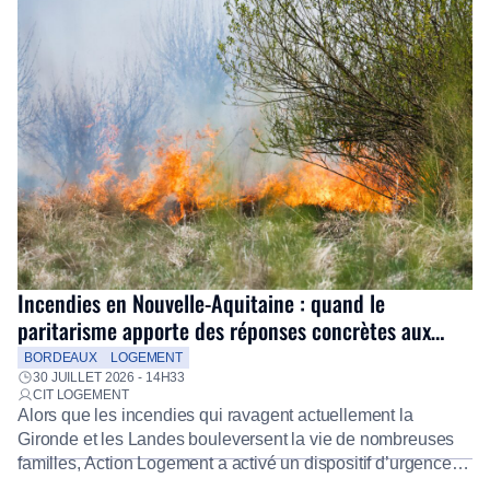
Incendies en Nouvelle-Aquitaine : quand le
paritarisme apporte des réponses concrètes aux
salariés
BORDEAUX
LOGEMENT
30 JUILLET 2026 - 14H33
CIT LOGEMENT
Alors que les incendies qui ravagent actuellement la
Gironde et les Landes bouleversent la vie de nombreuses
familles, Action Logement a activé un dispositif d’urgence
exceptionnel pour accompagner les salariés sinistrés.