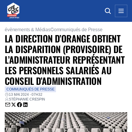
évènements & Médias
Communiqués de Presse
LA DIRECTION D’ORANGE OBTIENT
LA DISPARITION (PROVISOIRE) DE
L’ADMINISTRATEUR REPRÉSENTANT
LES PERSONNELS SALARIÉS AU
CONSEIL D’ADMINISTRATION
COMMUNIQUÉS DE PRESSE
13 MAI 2024 - 07H32
STÉPHANIE CRESPIN
Envoyer par email (nouvelle fenêtre)
Partager sur Twitter (nouvelle fenêtre)
Partager sur Facebook (nouvelle fenêtre)
Partager sur LinkedIn (nouvelle fenêtre)