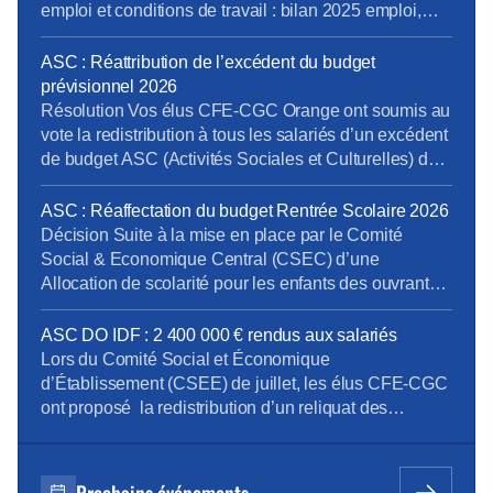
géré car il cumule […]
emploi et conditions de travail : bilan 2025 emploi,
perspectives et compétences Pôle Obligations
Légales de Paris : dénonciation d’usage et mise en
ASC : Réattribution de l’excédent du budget
conformité des déclarations des heures et périodes
prévisionnel 2026
d’astreinte Recrutement d’un préventeur au sein […]
Résolution Vos élus CFE-CGC Orange ont soumis au
vote la redistribution à tous les salariés d’un excédent
de budget ASC (Activités Sociales et Culturelles) de
2.4 millions d’euros. Cette proposition a été adoptée à
la majorité. Votes POUR : CFE-CGC Orange, CFTC
ASC : Réaffectation du budget Rentrée Scolaire 2026
et Indépendants ex-FOCom Votes CONTRE : CGT,
Décision Suite à la mise en place par le Comité
Sud, FOCom. La CFDT n’a pas pris part […]
Social & Economique Central (CSEC) d’une
Allocation de scolarité pour les enfants des ouvrants-
droit poursuivant des études supérieures, les élus du
CSEE DO IDF ont décidé de réaffecter la ligne
ASC DO IDF : 2 400 000 € rendus aux salariés
budgétaire initialement dédiée à la prestation Rentrée
Lors du Comité Social et Économique
scolaire 2026 (140 000 €) vers la ligne […]
d’Établissement (CSEE) de juillet, les élus CFE-CGC
ont proposé la redistribution d’un reliquat des
Activités Sociales et Culturelles (ASC) de 2 400 000
euros au bénéfice de tous les personnels. La CFE-
CGC choisit la transparence : les chiffres, la méthode
Prochains événements