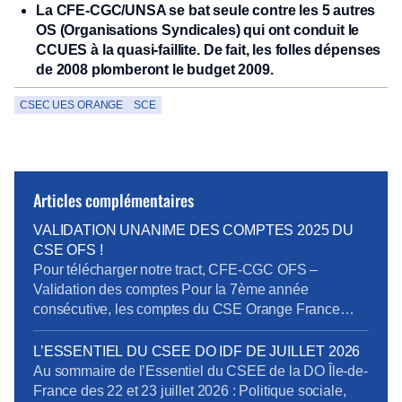
La CFE-CGC/UNSA se bat seule contre les 5 autres
OS (Organisations Syndicales) qui ont conduit le
CCUES à la quasi-faillite. De fait, les folles dépenses
de 2008 plomberont le budget 2009.
CSEC UES ORANGE
SCE
Articles complémentaires
VALIDATION UNANIME DES COMPTES 2025 DU
CSE OFS !
Pour télécharger notre tract, CFE-CGC OFS –
Validation des comptes Pour la 7ème année
consécutive, les comptes du CSE Orange France
Siège sont approuvés sans réserve par les
Commissaires Aux Comptes. En plus d’être le plus
L’ESSENTIEL DU CSEE DO IDF DE JUILLET 2026
généreux des CSE de l’UES Orange, nous
Au sommaire de l’Essentiel du CSEE de la DO Île-de-
constatons également qu’il a sûrement été le mieux
France des 22 et 23 juillet 2026 : Politique sociale,