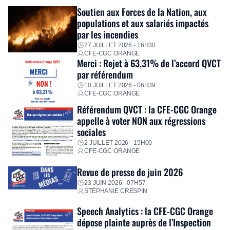
Fidèle à sa mission d’utilité sociale, le Groupe mobilise
Soutien aux Forces de la Nation, aux
immédiatement ses équipes afin de proposer un diagnostic
populations et aux salariés impactés
personnalisé, des aides financières pour faire face aux
par les incendies
premières dépenses, […]
27 JUILLET 2026 - 16H30
CFE-CGC ORANGE
Merci : Rejet à 63,31% de l’accord QVCT
par référendum
10 JUILLET 2026 - 06H39
CFE-CGC ORANGE
Référendum QVCT : la CFE-CGC Orange
appelle à voter NON aux régressions
sociales
2 JUILLET 2026 - 15H00
CFE-CGC ORANGE
Revue de presse de juin 2026
23 JUIN 2026 - 07H57
STÉPHANIE CRESPIN
Speech Analytics : la CFE-CGC Orange
dépose plainte auprès de l’Inspection