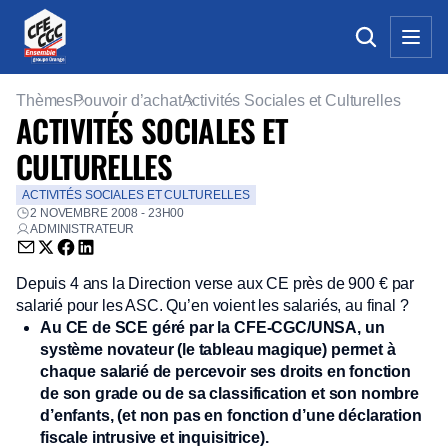
Thèmes
Pouvoir d’achat
Activités Sociales et Culturelles
ACTIVITÉS SOCIALES ET
CULTURELLES
ACTIVITÉS SOCIALES ET CULTURELLES
2 NOVEMBRE 2008 - 23H00
ADMINISTRATEUR
Envoyer par email (nouvelle fenêtre)
Partager sur Twitter (nouvelle fenêtre)
Partager sur Facebook (nouvelle fenêtre)
Partager sur LinkedIn (nouvelle fenêtre)
Depuis 4 ans la Direction verse aux CE près de 900 € par
salarié pour les ASC. Qu’en voient les salariés, au final ?
Au CE de SCE géré par la CFE-CGC/UNSA, un
système novateur (le tableau magique) permet à
chaque salarié de percevoir ses droits en fonction
de son grade ou de sa classification et son nombre
d’enfants, (et non pas en fonction d’une déclaration
fiscale intrusive et inquisitrice).