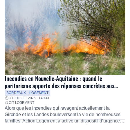
Incendies en Nouvelle-Aquitaine : quand le
paritarisme apporte des réponses concrètes aux
salariés
BORDEAUX
LOGEMENT
30 JUILLET 2026 - 14H33
CIT LOGEMENT
Alors que les incendies qui ravagent actuellement la
Gironde et les Landes bouleversent la vie de nombreuses
familles, Action Logement a activé un dispositif d’urgence
exceptionnel pour accompagner les salariés sinistrés.