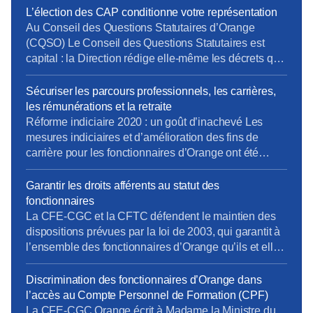
L’élection des CAP conditionne votre représentation
Au Conseil des Questions Statutaires d’Orange
(CQSO) Le Conseil des Questions Statutaires est
capital : la Direction rédige elle-même les décrets qui
s’appliquent aux fonctionnaires de l’entreprise, avant
validation par le Ministère. La CFE-CGC et la CFTC
Sécuriser les parcours professionnels, les carrières,
dénoncent ce fonctionnement, qui constitue une
les rémunérations et la retraite
atteinte à un principe fondamental du droit : nul ne
Réforme indiciaire 2020 : un goût d’inachevé Les
devrait être à la […]
mesures indiciaires et d’amélioration des fins de
carrière pour les fonctionnaires d’Orange ont été
mises en place en décembre 2020, un an après la
Fonction Publique d’État… et en laissant de côté les
Garantir les droits afférents au statut des
statuts de fonction (IV.3 et au-delà). La CFE-CGC
fonctionnaires
Orange et la CFTC continuent de se […]
La CFE-CGC et la CFTC défendent le maintien des
dispositions prévues par la loi de 2003, qui garantit à
l’ensemble des fonctionnaires d’Orange qu’ils et elles
garderont leur statut jusqu’à la fin de leur activité.
Discrimination des fonctionnaires d’Orange dans
l’accès au Compte Personnel de Formation (CPF)
La CFE-CGC Orange écrit à Madame la Ministre du