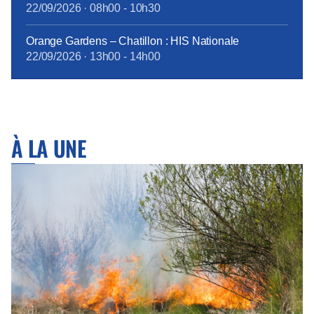
22/09/2026
·
08h00
-
10h30
Orange Gardens – Chatillon : HIS Nationale
22/09/2026
·
13h00
-
14h00
À LA UNE