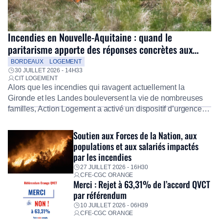
Incendies en Nouvelle-Aquitaine : quand le
paritarisme apporte des réponses concrètes aux
salariés
BORDEAUX
LOGEMENT
30 JUILLET 2026 - 14H33
CIT LOGEMENT
Alors que les incendies qui ravagent actuellement la
Gironde et les Landes bouleversent la vie de nombreuses
familles, Action Logement a activé un dispositif d’urgence
exceptionnel pour accompagner les salariés sinistrés.
Fidèle à sa mission d’utilité sociale, le Groupe mobilise
Soutien aux Forces de la Nation, aux
immédiatement ses équipes afin de proposer un diagnostic
populations et aux salariés impactés
personnalisé, des aides financières pour faire face aux
par les incendies
premières dépenses, […]
27 JUILLET 2026 - 16H30
CFE-CGC ORANGE
Merci : Rejet à 63,31% de l’accord QVCT
par référendum
10 JUILLET 2026 - 06H39
CFE-CGC ORANGE