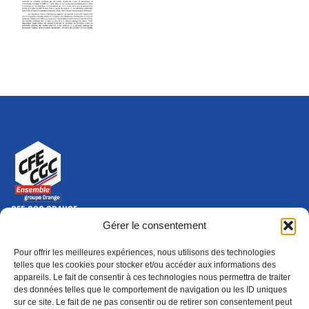
CFE-CGC ORANGE
10-12 rue Saint Amand, 75015 Paris Cedex 15
Gérer le consentement
(nouvelle fenêtre)
Nous contacter
Pour offrir les meilleures expériences, nous utilisons des technologies
01 46 79 28 74
telles que les cookies pour stocker et/ou accéder aux informations des
appareils. Le fait de consentir à ces technologies nous permettra de traiter
S'ABONNER
ADHÉRER
des données telles que le comportement de navigation ou les ID uniques
(NOUVELLE FENÊTRE)
sur ce site. Le fait de ne pas consentir ou de retirer son consentement peut