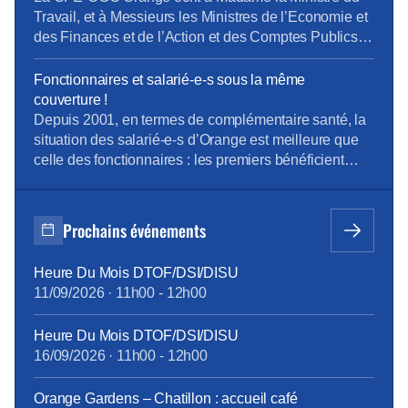
Travail, et à Messieurs les Ministres de l’Economie et
des Finances et de l’Action et des Comptes Publics
La « loi pour la liberté de choisir son avenir
professionnel » du 05 septembre 2018, qui a pour
Fonctionnaires et salarié-e-s sous la même
ambition une nouvelle société de compétences,
couverture !
réforme la formation professionnelle en promettant,
Depuis 2001, en termes de complémentaire santé, la
[…]
situation des salarié-e-s d’Orange est meilleure que
celle des fonctionnaires : les premiers bénéficient
d’un contrat collectif obligatoire, dont 60% des
cotisations sont pris en charge par l’entreprise ; les
seconds, s’ils le souhaitent, s’assurent
Prochains événements
individuellement et payent 100% des cotisations,
moins l’aide forfaitaire de 450 € bruts annuels
Heure Du Mois DTOF/DSI/DISU
introduite en février 2015. Cette différence de
11/09/2026
·
11h00
-
12h00
traitement touche à sa fin, grâce à la ténacité de la
CFE-CGC Orange : à compter du 1er janvier 2018,
Heure Du Mois DTOF/DSI/DISU
tous les personnels bénéficieront des mêmes
16/09/2026
·
11h00
-
12h00
garanties.
tract_complémentaire_santé_octobre2017.pdf
Orange Gardens – Chatillon : accueil café