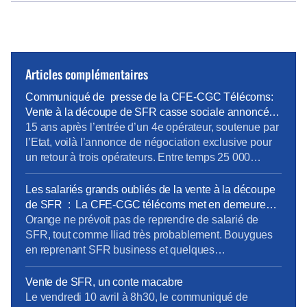
Articles complémentaires
Communiqué de presse de la CFE-CGC Télécoms:
Vente à la découpe de SFR casse sociale annoncée
faute d’une ARCEP et d’un Etat responsables.
15 ans après l’entrée d’un 4e opérateur, soutenue par
l’Etat, voilà l’annonce de négociation exclusive pour
un retour à trois opérateurs. Entre temps 25 000
emplois ont été délocalisés, 700 millions ont été
perdu pour notre économie. Le communiqué de
Les salariés grands oubliés de la vente à la découpe
presse
de SFR : La CFE-CGC télécoms met en demeure
les 4 opérateurs
Orange ne prévoit pas de reprendre de salarié de
SFR, tout comme Iliad très probablement. Bouygues
en reprenant SFR business et quelques
infrastructures devrait reprendre une toute petite partie
des personnels, mais à quelles conditions ? Dans
Vente de SFR, un conte macabre
aucune des quatre sociétés les représentants des
Le vendredi 10 avril à 8h30, le communiqué de