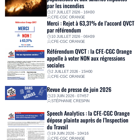
personnalisé, des aides financières pour faire face aux
par les incendies
premières dépenses, […]
27 JUILLET 2026 - 16H30
CFE-CGC ORANGE
Merci : Rejet à 63,31% de l’accord QVCT
par référendum
10 JUILLET 2026 - 06H39
CFE-CGC ORANGE
Référendum QVCT : la CFE-CGC Orange
appelle à voter NON aux régressions
sociales
2 JUILLET 2026 - 15H00
CFE-CGC ORANGE
Revue de presse de juin 2026
23 JUIN 2026 - 07H57
STÉPHANIE CRESPIN
Speech Analytics : la CFE-CGC Orange
dépose plainte auprès de l’Inspection
du Travail
19 JUIN 2026 - 10H16
CFE-CGC ORANGE