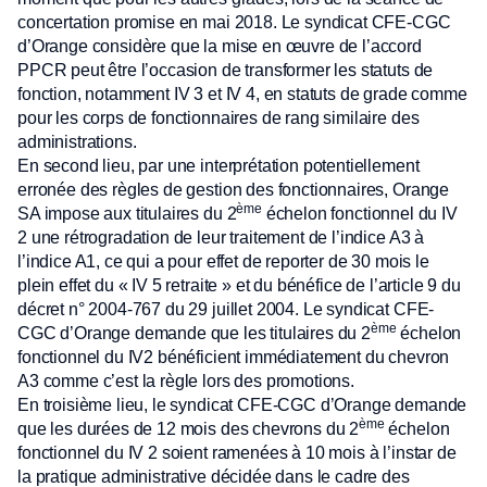
concertation promise en mai 2018. Le syndicat CFE-CGC
d’Orange considère que la mise en œuvre de l’accord
PPCR peut être l’occasion de transformer les statuts de
fonction, notamment IV 3 et IV 4, en statuts de grade comme
pour les corps de fonctionnaires de rang similaire des
administrations.
En second lieu, par une interprétation potentiellement
erronée des règles de gestion des fonctionnaires, Orange
ème
SA impose aux titulaires du 2
échelon fonctionnel du IV
2 une rétrogradation de leur traitement de l’indice A3 à
l’indice A1, ce qui a pour effet de reporter de 30 mois le
plein effet du « IV 5 retraite » et du bénéfice de l’article 9 du
décret n° 2004-767 du 29 juillet 2004. Le syndicat CFE-
ème
CGC d’Orange demande que les titulaires du 2
échelon
fonctionnel du IV2 bénéficient immédiatement du chevron
A3 comme c’est la règle lors des promotions.
En troisième lieu, le syndicat CFE-CGC d’Orange demande
ème
que les durées de 12 mois des chevrons du 2
échelon
fonctionnel du IV 2 soient ramenées à 10 mois à l’instar de
la pratique administrative décidée dans le cadre des