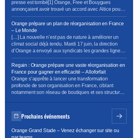
personnels n’ont été informés et consultés, aucune
presse est tombé[1] Orange, Free et Bouygues
discussion n’a été ouverte sur […]
annonçaient avoir trouvé un accord avec Altice pour
le rachat de SFR. Les clients B2B sont pour
Bouygues ainsi que le réseau mobile qu’il avait en
Orange prépare un plan de réorganisation en France
partage avec SFR (zone non dense), le B2C et les
– Le Monde
fréquences seront partagées […]
[…] La nouvelle n’est pas de nature à améliorer un
climat social déjà tendu. Mardi 17 juin, la direction
d’Orange a envoyé aux syndicats les grandes lignes
d’un chantier visant à réviser, de manière significative,
l’organisation de l’opérateur en France. […] Le
Regain : Orange prépare une vaste réorganisation en
nouveau projet de réorganisation, lui, concerne 12
France pour gagner en efficacité – Alloforfait
des 17 directions d’Orange dans l’Hexagone, où le
Orange s’apprête à lancer une transformation
[…]
profonde de son organisation en France, ciblant
notamment son réseau de boutiques et ses structures
internes. Dans un contexte de pression sur la
rentabilité et d’objectif d’optimisation, l’opérateur mise
sur des gains d’efficacité substantiels, mais cette
Prochains événements
stratégie suscite également des inquiétudes sociales
et syndicales fortes. […] Ce projet ne […]
Orange Grand Stade – Venez échanger sur site ou
par teams