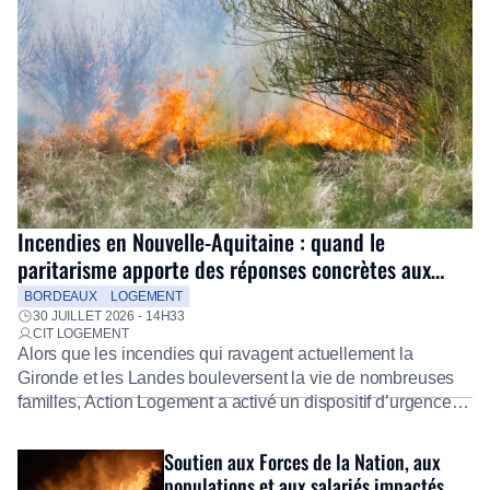
Incendies en Nouvelle-Aquitaine : quand le
paritarisme apporte des réponses concrètes aux
salariés
BORDEAUX
LOGEMENT
30 JUILLET 2026 - 14H33
CIT LOGEMENT
Alors que les incendies qui ravagent actuellement la
Gironde et les Landes bouleversent la vie de nombreuses
familles, Action Logement a activé un dispositif d’urgence
exceptionnel pour accompagner les salariés sinistrés.
Fidèle à sa mission d’utilité sociale, le Groupe mobilise
Soutien aux Forces de la Nation, aux
immédiatement ses équipes afin de proposer un diagnostic
populations et aux salariés impactés