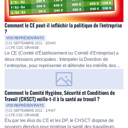
Comment le CE peut-il infléchir la politique de l’entreprise
?
VOS REPRÉSENTANTS
21 SEPTEMBRE 2011 - 22H45
CFE CGC ORANGE
Le CE (Comité d’Établissement ou Comité d’Entreprise) a
deux missions principales : Interpeler la Direction de
l’entreprise, pour représenter et défendre les intérêts des
personnels dans le cadre des réorganisations, des
décisions relatives à la gestion économique et financière de
l’entreprise, à la formation professionnelle, à l’égalité
homme/femme, à l’organisation du travail. Le CE peut […]
Comment le Comité Hygiène, Sécurité et Conditions de
Travail (CHSCT) veille-t-il à la santé au travail ?
VOS REPRÉSENTANTS
21 SEPTEMBRE 2011 - 17H57
CFE CGC ORANGE
Élu par les élus du CE et les DP, le CHSCT dispose de
pouvoirs étendus pour protéger la santé des travailleurs,