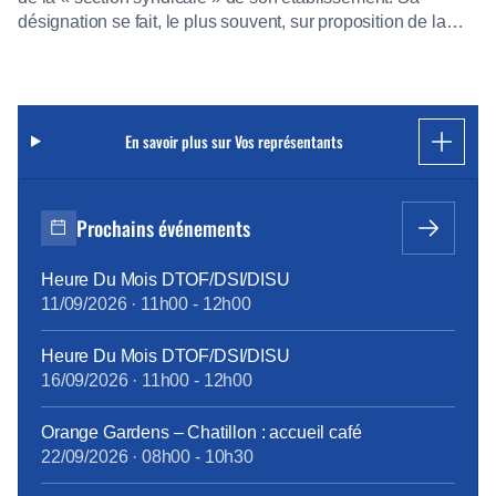
désignation se fait, le plus souvent, sur proposition de la
« section syndicale ». Il a pour mission la négociation et la
conclusion des accords collectifs. Il assure la défense des
intérêts matériels et moraux de tous […]
En savoir plus sur Vos représentants
Prochains événements
Heure Du Mois DTOF/DSI/DISU
11/09/2026
·
11h00
-
12h00
Heure Du Mois DTOF/DSI/DISU
16/09/2026
·
11h00
-
12h00
Orange Gardens – Chatillon : accueil café
22/09/2026
·
08h00
-
10h30