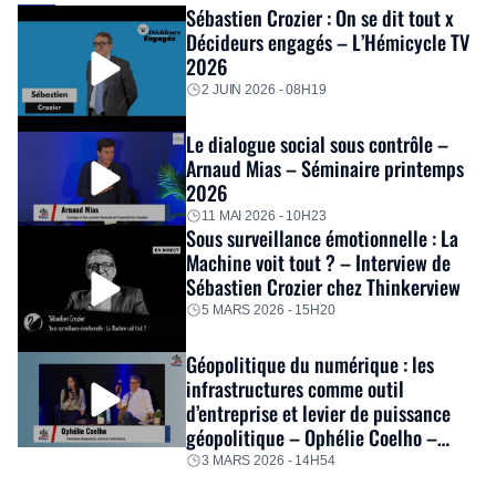
Sébastien Crozier : On se dit tout x
Décideurs engagés – L’Hémicycle TV
2026
2 JUIN 2026 - 08H19
Le dialogue social sous contrôle –
Arnaud Mias – Séminaire printemps
2026
11 MAI 2026 - 10H23
Sous surveillance émotionnelle : La
Machine voit tout ? – Interview de
Sébastien Crozier chez Thinkerview
5 MARS 2026 - 15H20
Géopolitique du numérique : les
infrastructures comme outil
d’entreprise et levier de puissance
géopolitique – Ophélie Coelho –
Séminaire hiver 2026
3 MARS 2026 - 14H54