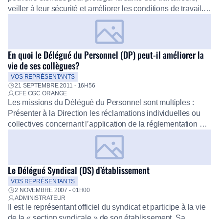
veiller à leur sécurité et améliorer les conditions de travail.
Parmi ses missions : Analyser les conditions de travail et
les risques auxquels peuvent être exposés les travailleurs,
en lien avec l’activité, le matériel […]
En quoi le Délégué du Personnel (DP) peut-il améliorer la
vie de ses collègues?
VOS REPRÉSENTANTS
21 SEPTEMBRE 2011 - 16H56
CFE CGC ORANGE
Les missions du Délégué du Personnel sont multiples :
Présenter à la Direction les réclamations individuelles ou
collectives concernant l’application de la réglementation du
travail (Code du travail, droit des fonctionnaires, convention
collective, et accords d’entreprise) sur des questions
essentielles telles que les salaires, la durée du travail, les
conditions de travail et la santé […]
Le Délégué Syndical (DS) d’établissement
VOS REPRÉSENTANTS
2 NOVEMBRE 2007 - 01H00
ADMINISTRATEUR
Il est le représentant officiel du syndicat et participe à la vie
de la « section syndicale » de son établissement. Sa