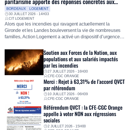
paritarisme apporte des réponses concrètes aux
salariés
BORDEAUX
LOGEMENT
30 JUILLET 2026 - 14H33
CIT LOGEMENT
Alors que les incendies qui ravagent actuellement la
Gironde et les Landes bouleversent la vie de nombreuses
familles, Action Logement a activé un dispositif d’urgence
exceptionnel pour accompagner les salariés sinistrés.
Fidèle à sa mission d’utilité sociale, le Groupe mobilise
Soutien aux Forces de la Nation, aux
immédiatement ses équipes afin de proposer un diagnostic
populations et aux salariés impactés
personnalisé, des aides financières pour faire face aux
par les incendies
premières dépenses, […]
27 JUILLET 2026 - 16H30
CFE-CGC ORANGE
Merci : Rejet à 63,31% de l’accord QVCT
par référendum
10 JUILLET 2026 - 06H39
CFE-CGC ORANGE
Référendum QVCT : la CFE-CGC Orange
appelle à voter NON aux régressions
sociales
2 JUILLET 2026 - 15H00