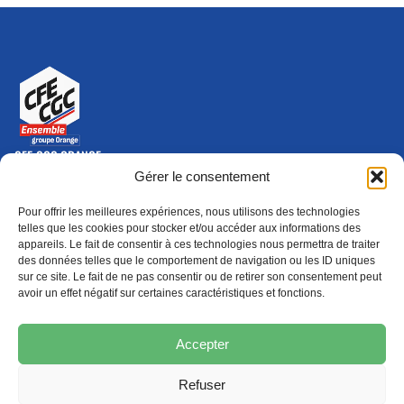
CFE-CGC ORANGE
10-12 rue Saint Amand, 75015 Paris Cedex 15
Gérer le consentement
(nouvelle fenêtre)
Nous contacter
Pour offrir les meilleures expériences, nous utilisons des technologies
01 46 79 28 74
telles que les cookies pour stocker et/ou accéder aux informations des
appareils. Le fait de consentir à ces technologies nous permettra de traiter
S'ABONNER
ADHÉRER
des données telles que le comportement de navigation ou les ID uniques
(NOUVELLE FENÊTRE)
sur ce site. Le fait de ne pas consentir ou de retirer son consentement peut
avoir un effet négatif sur certaines caractéristiques et fonctions.
Épargne
Formation
(nouvelle fenêtre)
(nouvelle fenêtre)
Accepter
Refuser
MENTIONS LÉGALES