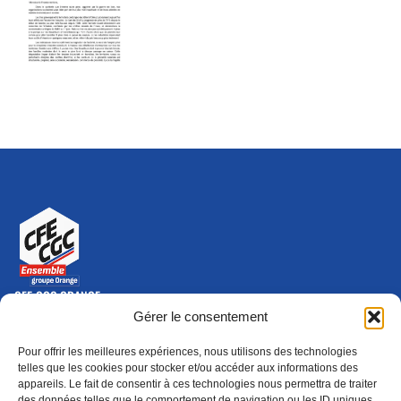
CFE-CGC ORANGE
10-12 rue Saint Amand, 75015 Paris Cedex 15
Gérer le consentement
(nouvelle fenêtre)
Nous contacter
Pour offrir les meilleures expériences, nous utilisons des technologies
01 46 79 28 74
telles que les cookies pour stocker et/ou accéder aux informations des
appareils. Le fait de consentir à ces technologies nous permettra de traiter
S'ABONNER
ADHÉRER
des données telles que le comportement de navigation ou les ID uniques