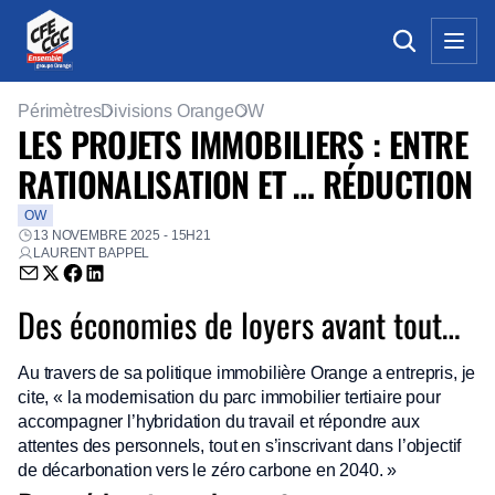
Périmètres
Divisions Orange
OW
LES PROJETS IMMOBILIERS : ENTRE
RATIONALISATION ET … RÉDUCTION
OW
13 NOVEMBRE 2025 - 15H21
LAURENT BAPPEL
Envoyer par email (nouvelle fenêtre)
Partager sur Twitter (nouvelle fenêtre)
Partager sur Facebook (nouvelle fenêtre)
Partager sur LinkedIn (nouvelle fenêtre)
Des économies de loyers avant tout…
Au travers de sa politique immobilière Orange a entrepris, je
cite, « la modernisation du parc immobilier tertiaire pour
accompagner l’hybridation du travail et répondre aux
attentes des personnels, tout en s’inscrivant dans l’objectif
de décarbonation vers le zéro carbone en 2040. »