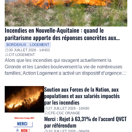
Incendies en Nouvelle-Aquitaine : quand le
paritarisme apporte des réponses concrètes aux
salariés
BORDEAUX
LOGEMENT
30 JUILLET 2026 - 14H33
CIT LOGEMENT
Alors que les incendies qui ravagent actuellement la
Gironde et les Landes bouleversent la vie de nombreuses
familles, Action Logement a activé un dispositif d’urgence
exceptionnel pour accompagner les salariés sinistrés.
Fidèle à sa mission d’utilité sociale, le Groupe mobilise
Soutien aux Forces de la Nation, aux
immédiatement ses équipes afin de proposer un diagnostic
populations et aux salariés impactés
personnalisé, des aides financières pour faire face aux
par les incendies
premières dépenses, […]
27 JUILLET 2026 - 16H30
CFE-CGC ORANGE
Merci : Rejet à 63,31% de l’accord QVCT
par référendum
10 JUILLET 2026 - 06H39