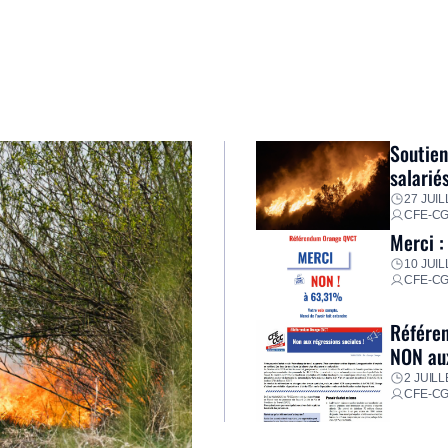
Soutien
salarié
27 JUIL
CFE-C
Merci :
10 JUIL
CFE-C
Référen
NON aux
2 JUILL
CFE-C