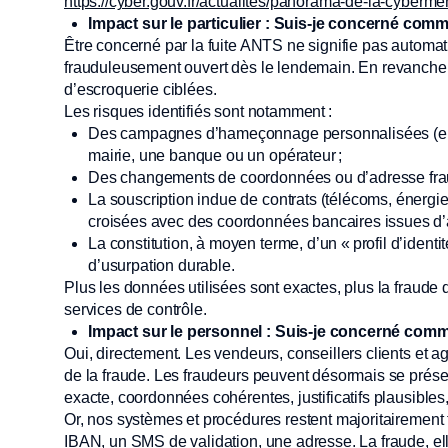
https://cyber.gouv.fr/actualites/panorama-de-la-cyber
Impact sur le particulier : Suis-je concerné com
Être concerné par la fuite ANTS ne signifie pas autom
frauduleusement ouvert dès le lendemain. En revanche, ce
d’escroquerie ciblées.
Les risques identifiés sont notamment :
Des campagnes d’hameçonnage personnalisées (ema
mairie, une banque ou un opérateur ;
Des changements de coordonnées ou d’adresse fra
La souscription indue de contrats (télécoms, énerg
croisées avec des coordonnées bancaires issues d’au
La constitution, à moyen terme, d’un « profil d’identi
d’usurpation durable.
Plus les données utilisées sont exactes, plus la fraude de
services de contrôle.
Impact sur le personnel : Suis-je concerné com
Oui, directement. Les vendeurs, conseillers clients et a
de la fraude. Les fraudeurs peuvent désormais se présent
exacte, coordonnées cohérentes, justificatifs plausibles,
Or, nos systèmes et procédures restent majoritairement f
IBAN, un SMS de validation, une adresse. La fraude, elle,