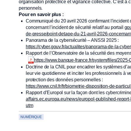
organisation protectrice et vigilance collective. C’est à 
personnels.
Pour en savoir plus :
Communiqué du 20 avril 2026 confirmant l’incident dé
concernant l’incident de sécurité relatif au portail
gou
de-presse/point-detape-du-21-avril-2026-concernant-l
Panorama de la cybersécurité – ANSSI 2025 :
https://cyber.gouv.fr/actualites/panorama-de-la-cy
Rapport de l’Observatoire de la sécurité des moyen
https://www.banque-france.fr/system/files/202
Doctrine de la CNIL pour encadrer les systèmes d’aut
leur vie quotidienne et inciter les professionnels à v
protection des données personnelles :
https://www.cnil.fr/fr/biometrie-disposition-de-partic
Rapport d’Europol sur la façon dont les cybercrimin
affairs.ec.europa.eu/news/europol-published-repor
utm
NUMÉRIQUE