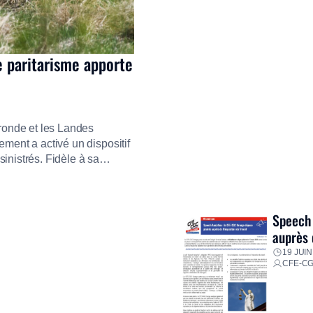
e paritarisme apporte
ironde et les Landes
ment a activé un dispositif
inistrés. Fidèle à sa
ment ses équipes afin de
res pour faire face aux
Speech 
auprès 
19 JUIN
CFE-C