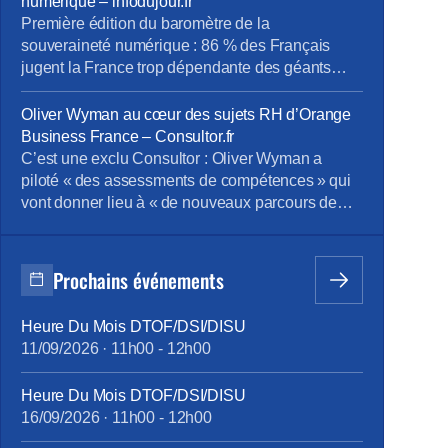
numérique – infodujour.fr
Première édition du baromètre de la
souveraineté numérique : 86 % des Français
jugent la France trop dépendante des géants
étrangers : la souveraineté numérique s’impose
comme un enjeu de puissance. À l’occasion des
Oliver Wyman au cœur des sujets RH d’Orange
Rencontres de l’Hémicycle : « Géopolitique du
Business France – Consultor.fr
numérique : se réarmer dans les nouveaux
C’est une exclu Consultor : Oliver Wyman a
rapports de forces », l’École de Guerre […]
piloté « des assessments de compétences » qui
vont donner lieu à « de nouveaux parcours de
formation » chez Orange Business Franceà partir
de septembre 2026, l’enjeu et le périmètre de la
mission étant beaucoup plus larges selon des
Prochains événements
sources internes. L’information relative au
pilotage de sessions d’évaluation des
Heure Du Mois DTOF/DSI/DISU
compétences par Oliver Wyman, est […]
11/09/2026
·
11h00
-
12h00
Heure Du Mois DTOF/DSI/DISU
16/09/2026
·
11h00
-
12h00