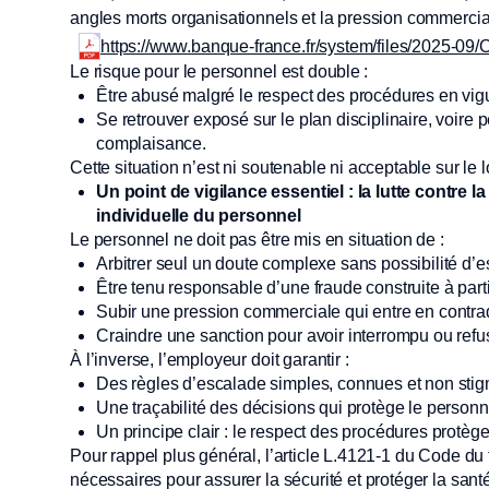
angles morts organisationnels et la pression commercial
https://www.banque-france.fr/system/files/2025-0
Le risque pour le personnel est double :
Être abusé malgré le respect des procédures en vigu
Se retrouver exposé sur le plan disciplinaire, voire 
complaisance.
Cette situation n’est ni soutenable ni acceptable sur le 
Un point de vigilance essentiel : la lutte contre 
individuelle du personnel
Le personnel ne doit pas être mis en situation de :
Arbitrer seul un doute complexe sans possibilité d’es
Être tenu responsable d’une fraude construite à part
Subir une pression commerciale qui entre en contradic
Craindre une sanction pour avoir interrompu ou ref
À l’inverse, l’employeur doit garantir :
Des règles d’escalade simples, connues et non stig
Une traçabilité des décisions qui protège le personne
Un principe clair : le respect des procédures protège
Pour rappel plus général, l’article L.4121-1 du Code du 
nécessaires pour assurer la sécurité et protéger la san