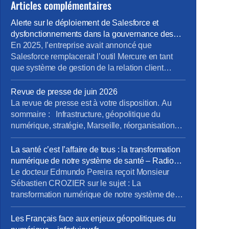
Articles complémentaires
Alerte sur le déploiement de Salesforce et
dysfonctionnements dans la gouvernance des
projets métiers
En 2025, l’entreprise avait annoncé que
Salesforce remplacerait l’outil Mercure en tant
que système de gestion de la relation client
(CRM). À cette occasion, la Direction Pro-PME et
la Direction du Système d’Information (DSI)
Revue de presse de juin 2026
avaient sollicité chaque métier pour élaborer un
La revue de presse est à votre disposition. Au
cahier des charges rigoureux, destiné à prendre
sommaire : Infrastructure, géopolitique du
en compte les besoins terrain spécifiques de […]
numérique, stratégie, Marseille, réorganisations,
QVCT, IA, SFR. Pour la consulter : revue de
presse de juin. Pour vous abonner gratuitement :
La santé c’est l’affaire de tous : la transformation
s’abonner Vous pouvez lire les articles au fil de
numérique de notre système de santé – Radio
leur publication en rubrique Revue de presse,
Phare
Le docteur Edmundo Pereira reçoit Monsieur
mais aussi en nous […]
Sébastien CROZIER sur le sujet : La
transformation numérique de notre système de
santé. Ecouter l’interview. Ecouter sur Radio
Phare – 05/06/2026
Les Français face aux enjeux géopolitiques du