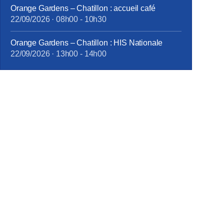
Orange Gardens – Chatillon : accueil café
22/09/2026
·
08h00
-
10h30
Orange Gardens – Chatillon : HIS Nationale
22/09/2026
·
13h00
-
14h00