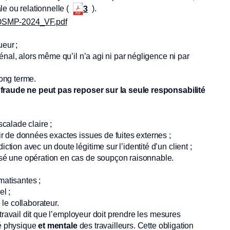
e ou relationnelle (
).
3
9/OSMP-2024_VF.pdf
eur ;
pénal, alors même qu’il n’a agi ni par négligence ni par
long terme.
la fraude ne peut pas reposer sur la seule responsabilité
calade claire ;
ir de données exactes issues de fuites externes ;
tion avec un doute légitime sur l’identité d’un client ;
usé une opération en cas de soupçon raisonnable.
matisantes ;
l ;
 le collaborateur.
travail dit que l’employeur doit prendre les mesures
té physique
et mentale
des travailleurs. Cette obligation