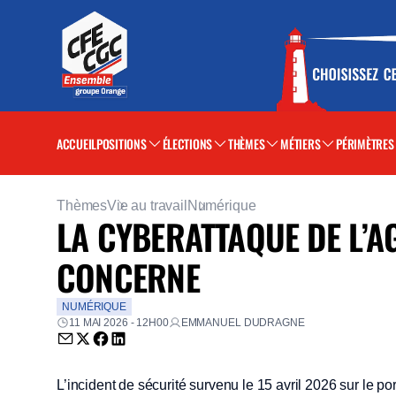
ACCUEIL
POSITIONS
ÉLECTIONS
THÈMES
MÉTIERS
PÉRIMÈTRES
Thèmes
Vie au travail
Numérique
LA CYBERATTAQUE DE L’A
CONCERNE
NUMÉRIQUE
11 MAI 2026 - 12H00
EMMANUEL DUDRAGNE
Envoyer par email (nouvelle fenêtre)
Partager sur Twitter (nouvelle fenêtre)
Partager sur Facebook (nouvelle fenêtre)
Partager sur LinkedIn (nouvelle fenêtre)
L’incident de sécurité survenu le 15 avril 2026 sur le p