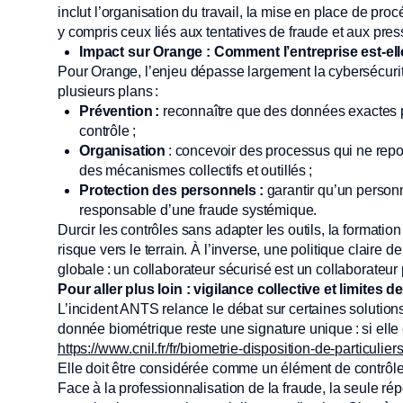
inclut l’organisation du travail, la mise en place de pr
y compris ceux liés aux tentatives de fraude et aux pres
Impact sur Orange : Comment l’entreprise est-el
Pour Orange, l’enjeu dépasse largement la cybersécurité
plusieurs plans :
Prévention :
reconnaître que des données exactes pe
contrôle ;
Organisation
: concevoir des processus qui ne repo
des mécanismes collectifs et outillés ;
Protection des personnels :
garantir qu’un personn
responsable d’une fraude systémique.
Durcir les contrôles sans adapter les outils, la formation
risque vers le terrain. À l’inverse, une politique claire 
globale : un collaborateur sécurisé est un collaborateur p
Pour aller plus loin : vigilance collective et limites 
L’incident ANTS relance le débat sur certaines soluti
donnée biométrique reste une signature unique : si elle
https://www.cnil.fr/fr/biometrie-disposition-de-particulie
Elle doit être considérée comme un élément de contrôl
Face à la professionnalisation de la fraude, la seule rép