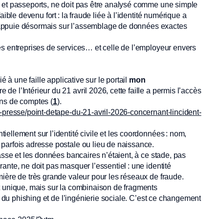
 et passeports, ne doit pas être analysé comme une simple
ible devenu fort : la fraude liée à l’identité numérique a
 s’appuie désormais sur l’assemblage de données exactes
es entreprises de services… et celle de l’employeur envers
é à une faille applicative sur le portail
mon
de l’Intérieur du 21 avril 2026, cette faille a permis l’accès
ons de comptes (
1
).
-presse/point-detape-du-21-avril-2026-concernant-lincident-
ellement sur l’identité civile et les coordonnées : nom,
parfois adresse postale ou lieu de naissance.
asse et les données bancaires n’étaient, à ce stade, pas
ante, ne doit pas masquer l’essentiel : une identité
ière de très grande valeur pour les réseaux de fraude.
t unique, mais sur la combinaison de fragments
ar du phishing et de l’ingénierie sociale. C’est ce changement