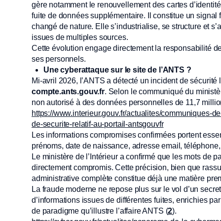
gère notamment le renouvellement des cartes d’identité
fuite de données supplémentaire. Il constitue un signal fa
changé de nature. Elle s’industrialise, se structure et
issues de multiples sources.
Cette évolution engage directement la responsabilité d
ses personnels.
Une cyberattaque sur le site de l’ANTS ?
Mi-avril 2026, l’ANTS a détecté un incident de sécurité li
compte.ants.gouv.fr
. Selon le communiqué du ministère 
non autorisé à des données personnelles de 11,7 milli
https://www.interieur.gouv.fr/actualites/communiques-de
de-securite-relatif-au-portail-antsgouvfr
Les informations compromises confirmées portent essenti
prénoms, date de naissance, adresse email, téléphone, 
Le ministère de l’Intérieur a confirmé que les mots de p
directement compromis. Cette précision, bien que rassur
administrative complète constitue déjà une matière prem
La fraude moderne ne repose plus sur le vol d’un secre
d’informations issues de différentes fuites, enrichies p
de paradigme qu’illustre l’affaire ANTS (
2
).