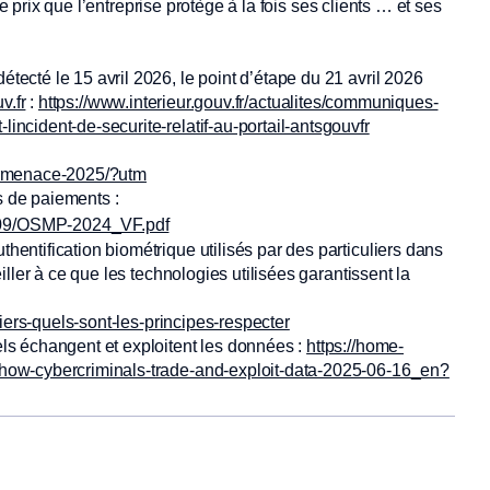
ce prix que l’entreprise protège à la fois ses clients … et ses
tecté le 15 avril 2026, le point d’étape du 21 avril 2026
v.fr
:
https://www.interieur.gouv.fr/actualites/communiques-
incident-de-securite-relatif-au-portail-antsgouvfr
bermenace-2025/?utm
s de paiements :
5-09/OSMP-2024_VF.pdf
hentification biométrique utilisés par des particuliers dans
eiller à ce que les technologies utilisées garantissent la
uliers-quels-sont-les-principes-respecter
els échangent et exploitent les données :
https://home-
t-how-cybercriminals-trade-and-exploit-data-2025-06-16_en?