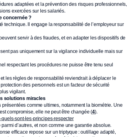
océdures adaptées et la prévention des risques professionnels,
sions exercées sur les salariés.
le concernée ?
 technique. Il engage la responsabilité de l’employeur sur
uvent servir à des fraudes, et en adapter les dispositifs de
sent pas uniquement sur la vigilance individuelle mais sur
el respectant les procédures ne puisse être tenu seul
 et les règles de responsabilité reviendrait à déplacer le
de protection des personnels est un facteur de sécurité
lus vigilant.
des solutions miracles
ons présentées comme ultimes, notamment la biométrie. Une
 est compromise, elle ne peut être changée (
4
).
rs-quels-sont-les-principes-respecter
e parmi d’autres, et non comme une garantie absolue.
onse efficace repose sur un triptyque : outillage adapté,