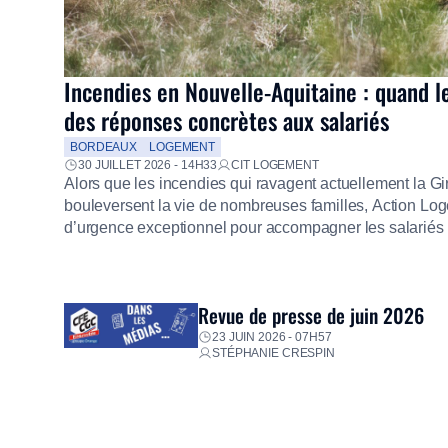
Incendies en Nouvelle-Aquitaine : quand l
des réponses concrètes aux salariés
BORDEAUX
LOGEMENT
30 JUILLET 2026 - 14H33
CIT LOGEMENT
Alors que les incendies qui ravagent actuellement la G
bouleversent la vie de nombreuses familles, Action Loge
d’urgence exceptionnel pour accompagner les salariés s
mission d’utilité sociale, le Groupe mobilise immédiate
proposer un diagnostic personnalisé, des aides financiè
premières dépenses, […]
Revue de presse de juin 2026
23 JUIN 2026 - 07H57
STÉPHANIE CRESPIN