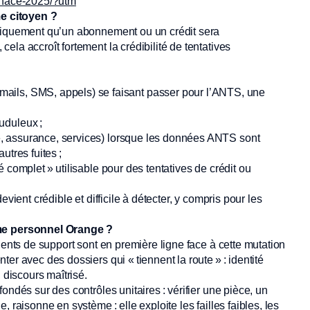
menace-2025/?utm
me citoyen ?
atiquement qu’un abonnement ou un crédit sera
la accroît fortement la crédibilité de tentatives
ils, SMS, appels) se faisant passer pour l’ANTS, une
uduleux ;
ie, assurance, services) lorsque les données ANTS sont
tres fuites ;
té complet » utilisable pour des tentatives de crédit ou
vient crédible et difficile à détecter, y compris pour les
me personnel Orange ?
gents de support sont en première ligne face à cette mutation
er avec des dossiers qui « tiennent la route » : identité
 discours maîtrisé.
ondés sur des contrôles unitaires : vérifier une pièce, un
 raisonne en système : elle exploite les failles faibles, les