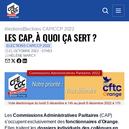
élections
Elections CAP/CCP 2022
LES CAP, À QUOI ÇA SERT ?
ELECTIONS CAP/CCP 2022
21 OCTOBRE 2022 - 07H53
HÉLÈNE MARCY
Envoyer par email (nouvelle fenêtre)
Partager sur Twitter (nouvelle fenêtre)
Partager sur Facebook (nouvelle fenêtre)
Partager sur LinkedIn (nouvelle fenêtre)
Les
Commissions Administratives Paritaires
(CAP)
s’occupent exclusivement des
fonctionnaires d’Orange
.
Elles traitent les
dossiers individuels des collègues en