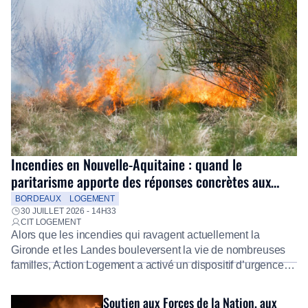
Incendies en Nouvelle-Aquitaine : quand le
paritarisme apporte des réponses concrètes aux
salariés
BORDEAUX
LOGEMENT
30 JUILLET 2026 - 14H33
CIT LOGEMENT
Alors que les incendies qui ravagent actuellement la
Gironde et les Landes bouleversent la vie de nombreuses
familles, Action Logement a activé un dispositif d’urgence
exceptionnel pour accompagner les salariés sinistrés.
Fidèle à sa mission d’utilité sociale, le Groupe mobilise
Soutien aux Forces de la Nation, aux