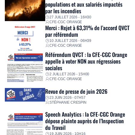
immédiatement ses équipes afin de proposer un diagnostic
populations et aux salariés impactés
personnalisé, des aides financières pour faire face aux
par les incendies
premières dépenses, […]
27 JUILLET 2026 - 16H30
CFE-CGC ORANGE
Merci : Rejet à 63,31% de l’accord QVCT
par référendum
10 JUILLET 2026 - 06H39
CFE-CGC ORANGE
Référendum QVCT : la CFE-CGC Orange
appelle à voter NON aux régressions
sociales
2 JUILLET 2026 - 15H00
CFE-CGC ORANGE
Revue de presse de juin 2026
23 JUIN 2026 - 07H57
STÉPHANIE CRESPIN
Speech Analytics : la CFE-CGC Orange
dépose plainte auprès de l’Inspection
du Travail
19 JUIN 2026 - 10H16