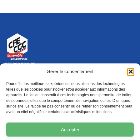
CFE-CGC ORANGE
10-12 rue Saint Amand, 75015 Paris Cedex 15
Gérer le consentement
(nouvelle fenêtre)
Nous contacter
Pour offrir les meilleures expériences, nous utilisons des technologies
01 46 79 28 74
telles que les cookies pour stocker et/ou accéder aux informations des
appareils. Le fait de consentir à ces technologies nous permettra de traiter
S'ABONNER
ADHÉRER
des données telles que le comportement de navigation ou les ID uniques
(NOUVELLE FENÊTRE)
sur ce site. Le fait de ne pas consentir ou de retirer son consentement peut
avoir un effet négatif sur certaines caractéristiques et fonctions.
Épargne
Formation
(nouvelle fenêtre)
(nouvelle fenêtre)
Accepter