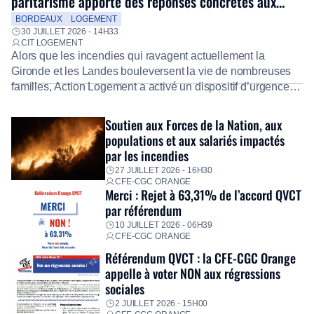
paritarisme apporte des réponses concrètes aux
salariés
BORDEAUX
LOGEMENT
30 JUILLET 2026 - 14H33
CIT LOGEMENT
Alors que les incendies qui ravagent actuellement la
Gironde et les Landes bouleversent la vie de nombreuses
familles, Action Logement a activé un dispositif d’urgence
exceptionnel pour accompagner les salariés sinistrés.
Fidèle à sa mission d’utilité sociale, le Groupe mobilise
Soutien aux Forces de la Nation, aux
immédiatement ses équipes afin de proposer un diagnostic
populations et aux salariés impactés
personnalisé, des aides financières pour faire face aux
par les incendies
premières dépenses, […]
27 JUILLET 2026 - 16H30
CFE-CGC ORANGE
Merci : Rejet à 63,31% de l’accord QVCT
par référendum
10 JUILLET 2026 - 06H39
CFE-CGC ORANGE
Référendum QVCT : la CFE-CGC Orange
appelle à voter NON aux régressions
sociales
2 JUILLET 2026 - 15H00