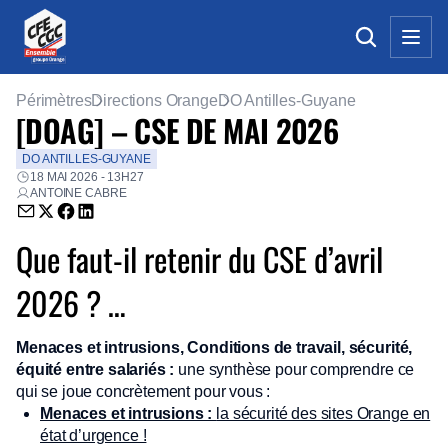
Périmètres
Directions Orange
DO Antilles-Guyane
[DOAG] – CSE DE MAI 2026
DO ANTILLES-GUYANE
18 MAI 2026 - 13H27
ANTOINE CABRE
Envoyer par email (nouvelle fenêtre)
Partager sur Twitter (nouvelle fenêtre)
Partager sur Facebook (nouvelle fenêtre)
Partager sur LinkedIn (nouvelle fenêtre)
Que faut‑il retenir du CSE d’avril
2026 ? …
Menaces et intrusions,
Conditions de travail, sécurité,
équité entre salariés :
une synthèse pour comprendre ce
qui se joue concrètement pour vous :
Menaces et intrusions :
la sécurité des sites Orange en
état d’urgence !