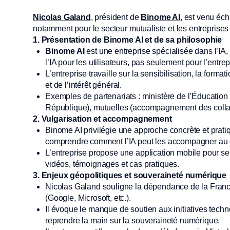
Nicolas Galand
, président de
Binome AI
, est venu écha
notamment pour le secteur mutualiste et les entreprises
1. Présentation de Binome AI et de sa philosophie
Binome AI
est une entreprise spécialisée dans l’IA, 
l’IA pour les utilisateurs, pas seulement pour l’entrep
L’entreprise travaille sur la sensibilisation, la form
et de l’intérêt général.
Exemples de partenariats : ministère de l’Éducatio
République), mutuelles (accompagnement des collab
2. Vulgarisation et accompagnement
Binome AI privilégie une approche concrète et pratiq
comprendre comment l’IA peut les accompagner au 
L’entreprise propose une application mobile pour sensi
vidéos, témoignages et cas pratiques.
3. Enjeux géopolitiques et souveraineté numérique
Nicolas Galand souligne la dépendance de la France
(Google, Microsoft, etc.).
Il évoque le manque de soutien aux initiatives tech
reprendre la main sur la souveraineté numérique.