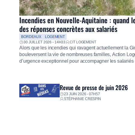
Incendies en Nouvelle-Aquitaine : quand l
des réponses concrètes aux salariés
BORDEAUX
LOGEMENT
30 JUILLET 2026 - 14H33
CIT LOGEMENT
Alors que les incendies qui ravagent actuellement la G
bouleversent la vie de nombreuses familles, Action Loge
d’urgence exceptionnel pour accompagner les salariés s
mission d’utilité sociale, le Groupe mobilise immédiate
proposer un diagnostic personnalisé, des aides financiè
premières dépenses, […]
Revue de presse de juin 2026
23 JUIN 2026 - 07H57
STÉPHANIE CRESPIN