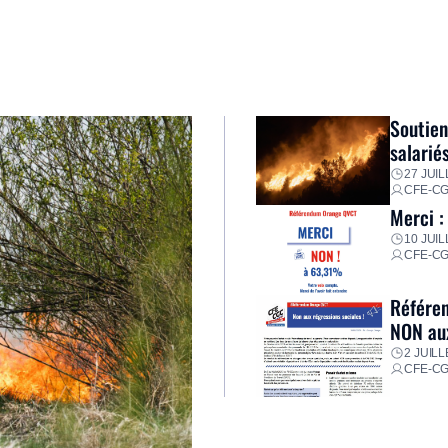
Soutien
salarié
27 JUIL
CFE-C
Merci :
10 JUIL
CFE-C
Référen
NON aux
2 JUILL
CFE-C