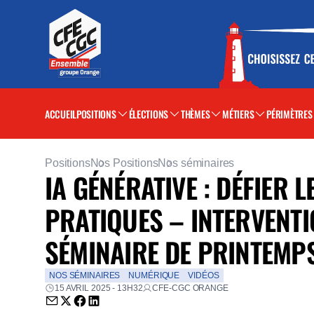
ACCUEIL
POSITIONS
ÉLECTIONS
THÈMES
MÉTIERS
PÉRIMÈTRES
Positions
Nos Positions
Nos séminaires
IA GÉNÉRATIVE : DÉFIER
PRATIQUES – INTERVENTI
SÉMINAIRE DE PRINTEMP
NOS SÉMINAIRES
NUMÉRIQUE
VIDÉOS
15 AVRIL 2025 - 13H32
CFE-CGC ORANGE
Envoyer par email (nouvelle fenêtre)
Partager sur Twitter (nouvelle fenêtre)
Partager sur Facebook (nouvelle fenêtre)
Partager sur LinkedIn (nouvelle fenêtre)