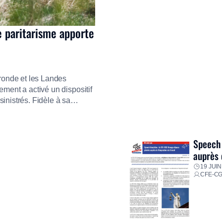
e paritarisme apporte
ironde et les Landes
ment a activé un dispositif
inistrés. Fidèle à sa
ment ses équipes afin de
res pour faire face aux
Speech 
auprès 
19 JUIN
CFE-C