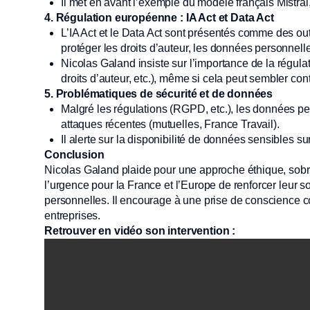
Il met en avant l’exemple du modèle français Mistral
4. Régulation européenne : IA Act et Data Act
L’IA Act et le Data Act sont présentés comme des out
protéger les droits d’auteur, les données personnel
Nicolas Galand insiste sur l’importance de la régula
droits d’auteur, etc.), même si cela peut sembler con
5. Problématiques de sécurité et de données
Malgré les régulations (RGPD, etc.), les données p
attaques récentes (mutuelles, France Travail).
Il alerte sur la disponibilité de données sensibles sur
Conclusion
Nicolas Galand plaide pour une approche éthique, sobre et
l’urgence pour la France et l’Europe de renforcer leur
personnelles. Il encourage à une prise de conscience col
entreprises.
Retrouver en vidéo son intervention :