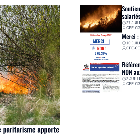
Soutien
salarié
27 JUIL
CFE-C
Merci :
10 JUIL
CFE-C
Référen
NON aux
2 JUILL
CFE-C
e paritarisme apporte