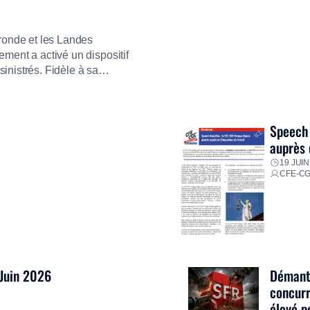
ironde et les Landes
ment a activé un dispositif
inistrés. Fidèle à sa
ment ses équipes afin de
res pour faire face aux
Speech 
auprès 
19 JUIN
CFE-C
 Juin 2026
Démantè
concurr
élevé p