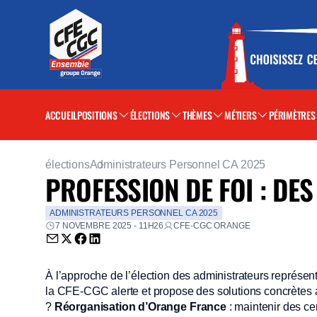
ACCUEIL
POSITIONS
ÉLECTIONS
THÈMES
MÉTIERS
PÉRIMÈTRES
élections
Administrateurs Personnel CA 2025
PROFESSION DE FOI : DE
ADMINISTRATEURS PERSONNEL CA 2025
7 NOVEMBRE 2025 - 11H26
CFE-CGC ORANGE
Envoyer par email (nouvelle fenêtre)
Partager sur Twitter (nouvelle fenêtre)
Partager sur Facebook (nouvelle fenêtre)
Partager sur LinkedIn (nouvelle fenêtre)
À l’approche de l’élection des administrateurs représen
la CFE-CGC alerte et propose des solutions concrètes a
?
Réorganisation d’Orange France
: maintenir des ce