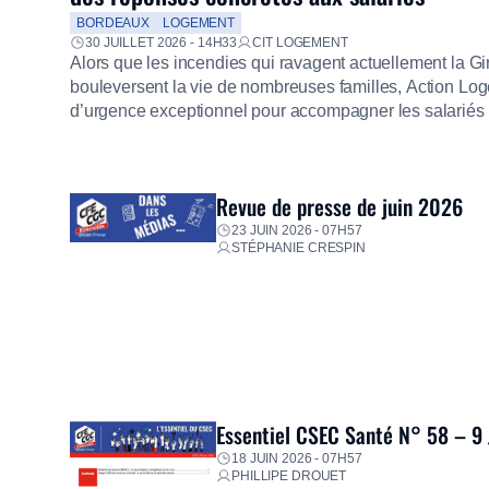
BORDEAUX
LOGEMENT
30 JUILLET 2026 - 14H33
CIT LOGEMENT
Alors que les incendies qui ravagent actuellement la G
bouleversent la vie de nombreuses familles, Action Loge
d’urgence exceptionnel pour accompagner les salariés s
mission d’utilité sociale, le Groupe mobilise immédiate
proposer un diagnostic personnalisé, des aides financiè
premières dépenses, […]
Revue de presse de juin 2026
23 JUIN 2026 - 07H57
STÉPHANIE CRESPIN
Essentiel CSEC Santé N° 58 – 9
18 JUIN 2026 - 07H57
PHILLIPE DROUET