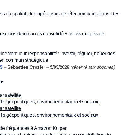
iels du spatial, des opérateurs de télécommunications, des
 positions dominantes consolidées et les marges de
nement leur responsabilité : investir, réguler, nouer des
bien commun stratégique.
S
– Sébastien Crozier – 5/03/2026
(réservé aux abonnés)
ue:
r satellite
éfis géopolitiques, environnementaux et sociaux.
r satellite
éfis géopolitiques, environnementaux et sociaux.
on de fréquences à Amazon Kuiper
ar et de l’autorisation de lancer une constellation de