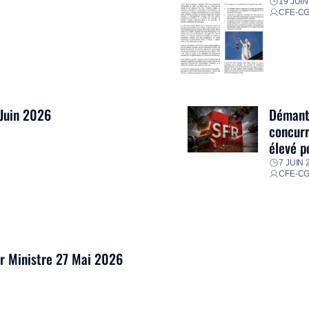
19 JUIN
CFE-C
 Juin 2026
Démantè
concurr
élevé p
7 JUIN 
CFE-C
er Ministre 27 Mai 2026