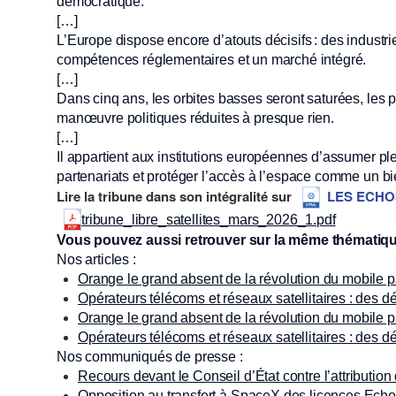
démocratique.
[…]
L’Europe dispose encore d’atouts décisifs : des industr
compétences réglementaires et un marché intégré.
[…]
Dans cinq ans, les orbites basses seront saturées, les
manœuvre politiques réduites à presque rien.
[…]
Il appartient aux institutions européennes d’assumer plei
partenariats et protéger l’accès à l’espace comme un 
Lire la tribune dans son intégralité sur
LES ECHO
tribune_libre_satellites_mars_2026_1.pdf
Vous pouvez aussi retrouver sur la même thématiq
Nos articles :
Orange le grand absent de la révolution du mobile pa
Opérateurs télécoms et réseaux satellitaires : des d
Orange le grand absent de la révolution du mobile pa
Opérateurs télécoms et réseaux satellitaires : des d
Nos communiqués de presse :
Recours devant le Conseil d’État contre l’attributi
Opposition au transfert à SpaceX des licences Echost