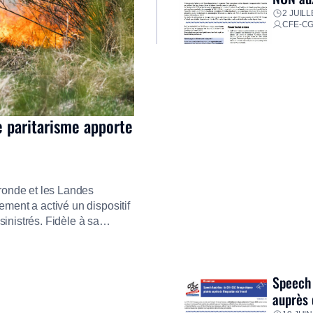
2 JUILL
CFE-C
e paritarisme apporte
ironde et les Landes
ment a activé un dispositif
inistrés. Fidèle à sa
ment ses équipes afin de
res pour faire face aux
Speech 
auprès 