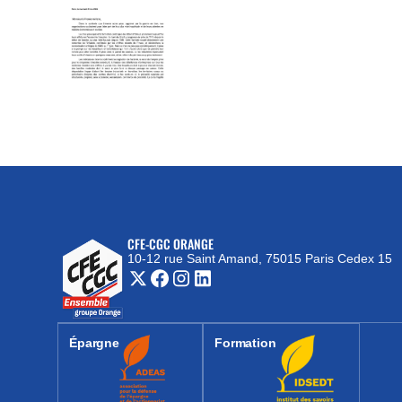
CFE-CGC ORANGE
10-12 rue Saint Amand, 75015 Paris Cedex 15
(nouvelle fenêtre)
Épargne
Formation
(nouvelle fenêtre)
(nouvelle fenêtre)