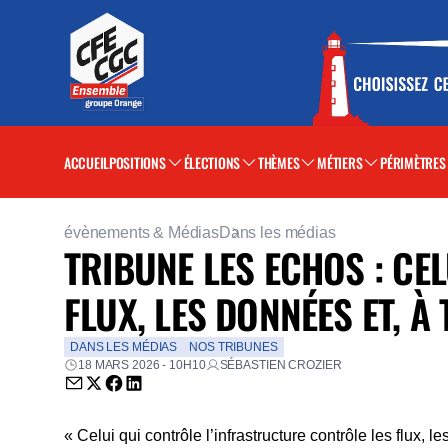
ACCUEIL
POSITIONS
ÉLECTIONS
THÈMES
MÉTIERS
PÉRIMÈTRES
évènements & Médias
Dans les médias
TRIBUNE LES ECHOS : CE
FLUX, LES DONNÉES ET, À
DANS LES MÉDIAS
NOS TRIBUNES
18 MARS 2026 - 10H10
SÉBASTIEN CROZIER
Envoyer par email (nouvelle fenêtre)
Partager sur Twitter (nouvelle fenêtre)
Partager sur Facebook (nouvelle fenêtre)
Partager sur LinkedIn (nouvelle fenêtre)
« Celui qui contrôle l’infrastructure contrôle les flux, 