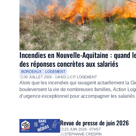
Incendies en Nouvelle-Aquitaine : quand l
des réponses concrètes aux salariés
BORDEAUX
LOGEMENT
30 JUILLET 2026 - 14H33
CIT LOGEMENT
Alors que les incendies qui ravagent actuellement la G
bouleversent la vie de nombreuses familles, Action Loge
d’urgence exceptionnel pour accompagner les salariés s
mission d’utilité sociale, le Groupe mobilise immédiate
proposer un diagnostic personnalisé, des aides financiè
premières dépenses, […]
Revue de presse de juin 2026
23 JUIN 2026 - 07H57
STÉPHANIE CRESPIN