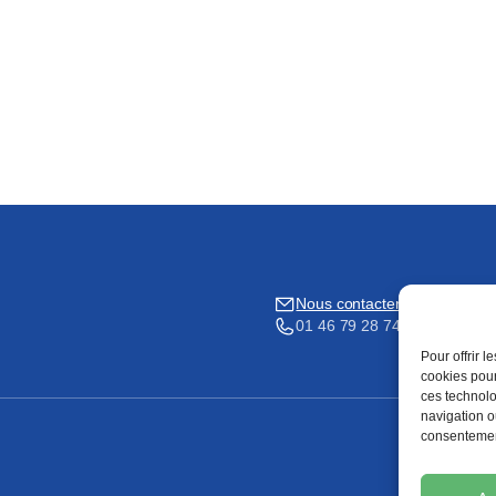
Nous contacter
01 46 79 28 74
Pour offrir 
cookies pour
ces technolo
navigation ou
consentement